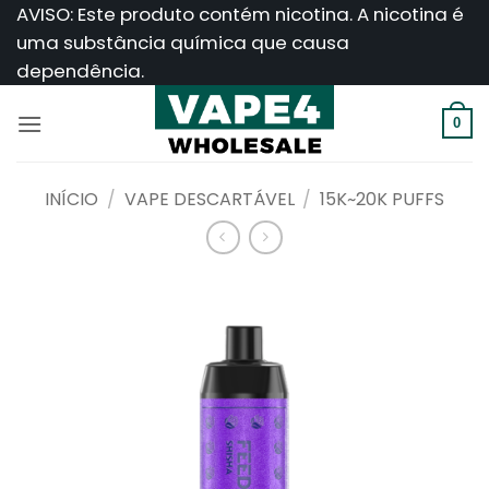
Saltar
AVISO: Este produto contém nicotina. A nicotina é
para
uma substância química que causa
o
dependência.
conteúdo
0
INÍCIO
/
VAPE DESCARTÁVEL
/
15K~20K PUFFS