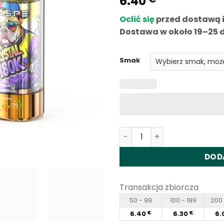
6.40
5 w
oparciu o
Oclić się
przed dostawą 
ocenę
klientów
Dostawa w około 19–25 d
Smak
Ilość Waspe Crystal 8in1 1
DOD
Transakcja zbiorcza
50 - 99
100 - 199
200 
6.40
6.30
6.
€
€