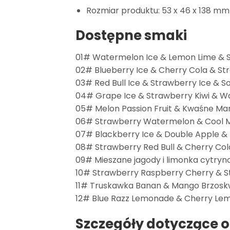
Rozmiar produktu: 53 x 46 x 138 mm
Dostępne smaki
01# Watermelon Ice & Lemon Lime & S
02# Blueberry Ice & Cherry Cola & St
03# Red Bull Ice & Strawberry Ice & S
04# Grape Ice & Strawberry Kiwi & W
05# Melon Passion Fruit & Kwaśne Ma
06# Strawberry Watermelon & Cool Min
07# Blackberry Ice & Double Apple & 
08# Strawberry Red Bull & Cherry Col
09# Mieszane jagody i limonka cytryn
10# Strawberry Raspberry Cherry & 
11# Truskawka Banan & Mango Brzoskw
12# Blue Razz Lemonade & Cherry Le
Szczegóły dotyczące