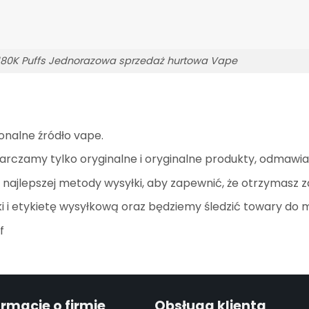
 180K Puffs Jednorazowa sprzedaż hurtowa Vape
onalne źródło vape.
arczamy tylko oryginalne i oryginalne produkty, odmawi
ajlepszej metody wysyłki, aby zapewnić, że otrzymasz 
 i etykietę wysyłkową oraz będziemy śledzić towary do 
f
ormacje o firmie
Obsługa klienta