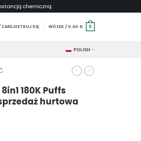
ubstancją chemiczną.
 ZAREJESTRUJ SIĘ
WÓZEK /
0.00
€
0
POLISH
Ć
8in1 180K Puffs
sprzedaż hurtowa