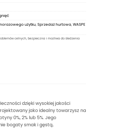
gnięć
norazowego użytku
,
Sprzedaż hurtowa
,
WASPE
oblemów celnych, bezpieczna i możliwa do śledzenia
czności dzięki wysokiej jakości
ojektowany jako idealny towarzysz na
otyny 0%, 2% lub 5%. Jego
ie bogaty smak i gęstą,