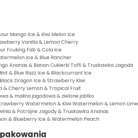
our Mango Ice & Kiwi Melon Ice
rawberry Vanilla & Lemon Cherry
our Fcuking Fab & Cola Ice
atermelon Ice & Blue Rancher
ngo Ananas & Banan Cukierki Toffi & Truskawka Jagoda
t & Blue Razz Ice & Blackcurrant Ice
Black Dragon Ice & Strawberry Kiwi
a & Cherry Lemon & Tropical Fruit
owa & malina jagodowa & zielone jabłko
Strawberry Watermelon & Kiwi Watermelon & Lemon Lime
inia & Potrójne Jagody & Truskawka Ananas
mon & Blueberry Ice & Watermelon Peach
 opakowania