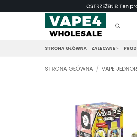
Przejdź
OSTRZEŻENIE: Ten pr
do
treści
STRONA GŁÓWNA
ZALECANE
PROD
STRONA GŁÓWNA
/
VAPE JEDNO