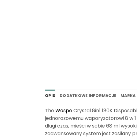
OPIS
DODATKOWE INFORMACJE
MARKA
The
Waspe
Crystal 8in1 180K Disposab
jednorazowemu waporyzatorowi 8 w 1 
długi czas, mieści w sobie 68 ml wysok
zaawansowany system jest zasilany pr