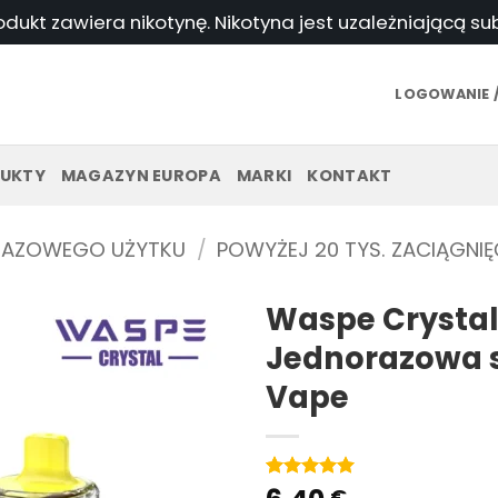
odukt zawiera nikotynę. Nikotyna jest uzależniającą s
LOGOWANIE /
UKTY
MAGAZYN EUROPA
MARKI
KONTAKT
RAZOWEGO UŻYTKU
/
POWYŻEJ 20 TYS. ZACIĄGNIĘ
Waspe Crystal 
Jednorazowa 
Vape
Ocena
1
5
na
€