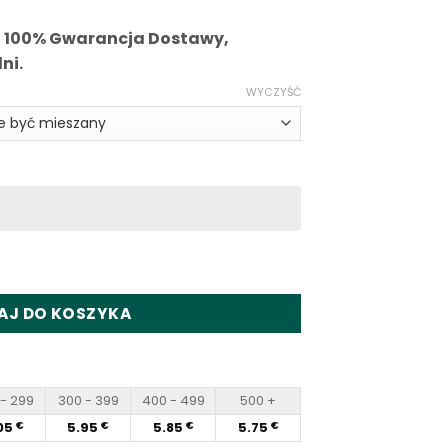
i 100% Gwarancja Dostawy,
ni.
WYCZYŚĆ
80K Puffs Disposable Vape Wholesale
AJ DO KOSZYKA
- 299
300 - 399
400 - 499
500 +
05
5.95
5.85
5.75
€
€
€
€