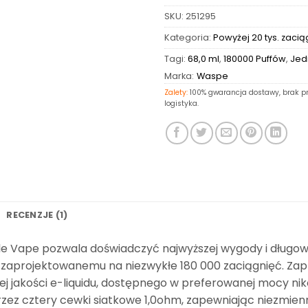
SKU:
251295
Kategoria:
Powyżej 20 tys. zacią
Tagi:
68,0 ml
,
180000 Puffów
,
Jed
Marka:
Waspe
Zalety:
100% gwarancja dostawy, brak pr
logistyka.
RECENZJE (1)
le Vape pozwala doświadczyć najwyższej wygody i długowie
zaprojektowanemu na niezwykłe 180 000 zaciągnięć. Zapr
iej jakości e-liquidu, dostępnego w preferowanej mocy nik
zez cztery cewki siatkowe 1,0ohm, zapewniając niezmienn