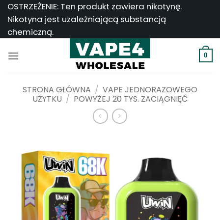
Przejdź
OSTRZEŻENIE: Ten produkt zawiera nikotynę.
do
Nikotyna jest uzależniającą substancją
treści
chemiczną.
0
STRONA GŁÓWNA
/
VAPE JEDNORAZOWEGO
UŻYTKU
/
POWYŻEJ 20 TYS. ZACIĄGNIĘĆ