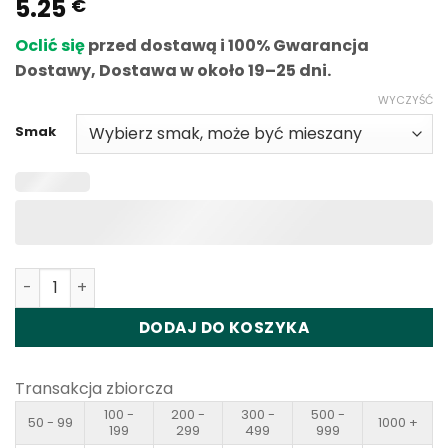
5.25
€
Oclić się
przed dostawą i 100% Gwarancja
Dostawy, Dostawa w około 19–25 dni.
WYCZYŚĆ
Smak
Ilość Uwin 68K Disposable Vape Wholesale
DODAJ DO KOSZYKA
Transakcja zbiorcza
100 -
200 -
300 -
500 -
50 - 99
1000 +
199
299
499
999