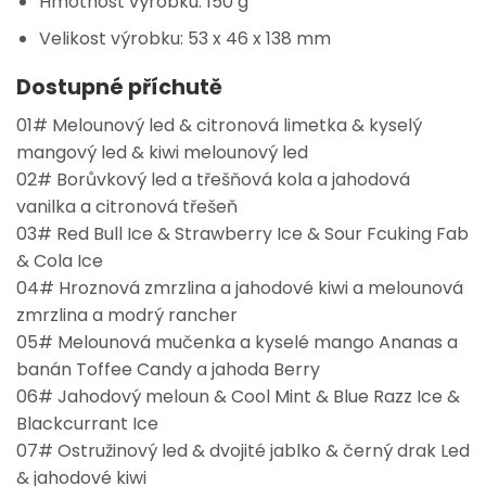
Hmotnost výrobku: 150 g
Velikost výrobku: 53 x 46 x 138 mm
Dostupné příchutě
01# Melounový led & citronová limetka & kyselý
mangový led & kiwi melounový led
02# Borůvkový led a třešňová kola a jahodová
vanilka a citronová třešeň
03# Red Bull Ice & Strawberry Ice & Sour Fcuking Fab
& Cola Ice
04# Hroznová zmrzlina a jahodové kiwi a melounová
zmrzlina a modrý rancher
05# Melounová mučenka a kyselé mango Ananas a
banán Toffee Candy a jahoda Berry
06# Jahodový meloun & Cool Mint & Blue Razz Ice &
Blackcurrant Ice
07# Ostružinový led & dvojité jablko & černý drak Led
& jahodové kiwi