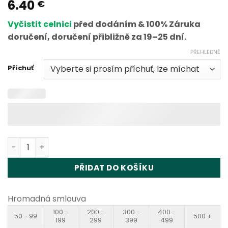
6.40
Hodnoceno
1
€
5
z 5 na
základě
Vyčistit celnici
před dodáním & 100% Záruka
hodnocení
zákazníka
doručení, doručení přibližně za 19–25 dní.
PŘEHLEDNĚ
Příchuť
Waspe Crystal 8in1 180K Puffs Disposable Vape Wholesa
PŘIDAT DO KOŠÍKU
Hromadná smlouva
100 -
200 -
300 -
400 -
50 - 99
500 +
199
299
399
499