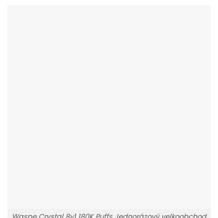
Waspe Crystal 8v1 180K Puffs Jednorázový velkoobchod