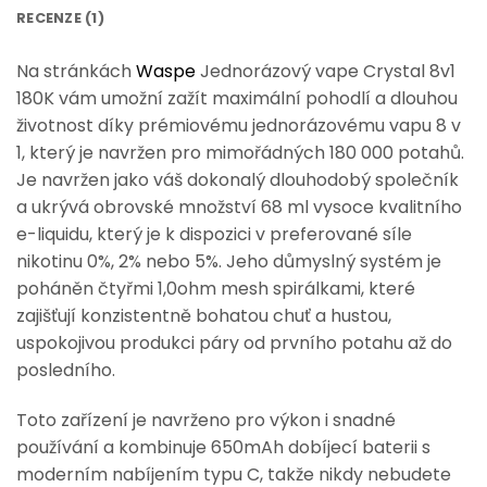
RECENZE (1)
Na stránkách
Waspe
Jednorázový vape Crystal 8v1
180K vám umožní zažít maximální pohodlí a dlouhou
životnost díky prémiovému jednorázovému vapu 8 v
1, který je navržen pro mimořádných 180 000 potahů.
Je navržen jako váš dokonalý dlouhodobý společník
a ukrývá obrovské množství 68 ml vysoce kvalitního
e-liquidu, který je k dispozici v preferované síle
nikotinu 0%, 2% nebo 5%. Jeho důmyslný systém je
poháněn čtyřmi 1,0ohm mesh spirálkami, které
zajišťují konzistentně bohatou chuť a hustou,
uspokojivou produkci páry od prvního potahu až do
posledního.
Toto zařízení je navrženo pro výkon i snadné
používání a kombinuje 650mAh dobíjecí baterii s
moderním nabíjením typu C, takže nikdy nebudete