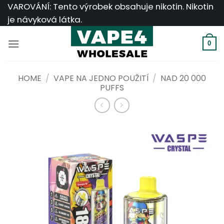
Přeskočit
VAROVÁNÍ: Tento výrobek obsahuje nikotin. Nikotin
na
je návyková látka.
obsah
0
HOME
/
VAPE NA JEDNO POUŽITÍ
/
NAD 20 000
PUFFS