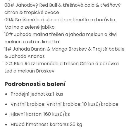
08# Jahodový Red Bull & třešňová cola & třešňový
citron & tropické ovoce
09# Smíšené bobule a citron Limetka a borůvka
Malina a zelené jablko
10# Jahoda malina třešeň a jahoda meloun a kiwi
meloun a citron limetka
11# Jahoda Banán & Mango Broskev & Trojité bobule
& Jahoda Ananas
12# Blue Razz Limonáda a třešeň Citron a borůvka
Led a meloun Broskev
Podrobnosti o balení
Prodejní jednotka: 1 kus
Vnitřní krabice: Vnitřní krabice: 10 kusů/krabice
Hlavní karton: 160 kusů/ks
Hrubá hmotnost kartonu: 26 kg