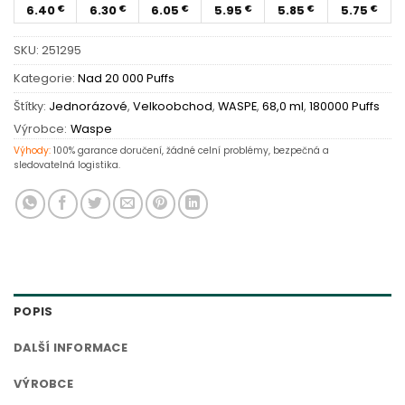
6.40
6.30
6.05
5.95
5.85
5.75
€
€
€
€
€
€
SKU:
251295
Kategorie:
Nad 20 000 Puffs
Štítky:
Jednorázové
,
Velkoobchod
,
WASPE
,
68,0 ml
,
180000 Puffs
Výrobce:
Waspe
Výhody:
100% garance doručení, žádné celní problémy, bezpečná a
sledovatelná logistika.
POPIS
DALŠÍ INFORMACE
VÝROBCE