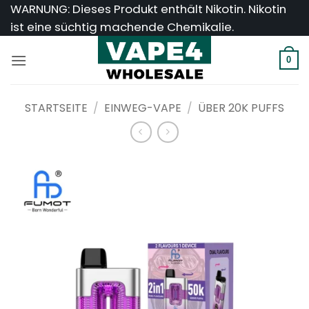
Zum
WARNUNG: Dieses Produkt enthält Nikotin. Nikotin
Inhalt
ist eine süchtig machende Chemikalie.
springen
0
STARTSEITE
/
EINWEG-VAPE
/
ÜBER 20K PUFFS