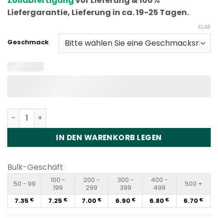
Zollabfertigung
vor Lieferung & 100%
Liefergarantie, Lieferung in ca. 19-25 Tagen.
KLAR
Geschmack
Fumot ECO 2in1 50K Puffs Disposable Vape Wholesale M
IN DEN WARENKORB LEGEN
Bulk-Geschäft
100 -
200 -
300 -
400 -
50 - 99
500 +
199
299
399
499
7.35
7.25
7.00
6.90
6.80
6.70
€
€
€
€
€
€