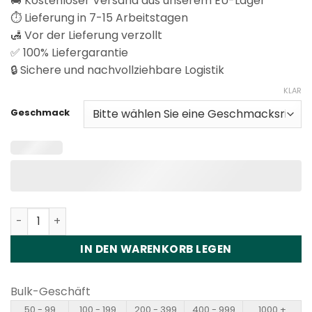
🚚 Kostenloser Versand aus unserem EU-Lager
⏱️ Lieferung in 7-15 Arbeitstagen
🛃 Vor der Lieferung verzollt
✅ 100% Liefergarantie
🔒 Sichere und nachvollziehbare Logistik
KLAR
Geschmack
Vapsolo Mars 50000 Puffs Disposable Vape Wholesale 
IN DEN WARENKORB LEGEN
Bulk-Geschäft
50 - 99
100 - 199
200 - 399
400 - 999
1000 +