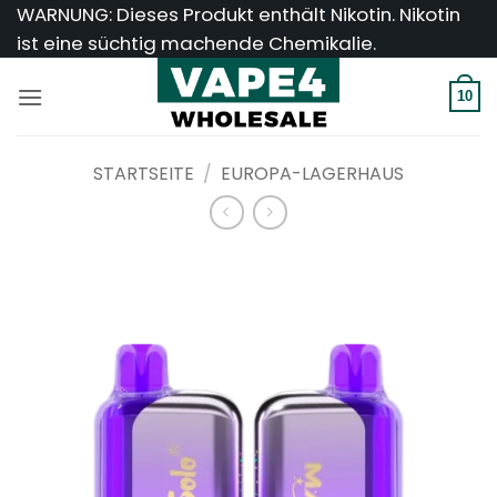
Zum
WARNUNG: Dieses Produkt enthält Nikotin. Nikotin
Inhalt
ist eine süchtig machende Chemikalie.
springen
10
STARTSEITE
/
EUROPA-LAGERHAUS