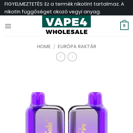
Ugrás
FIGYELMEZTETÉS: Ez a termék nikotint tartalmaz. A
a
nikotin függőséget okozó vegyi anyag.
tartalomra
0
HOME
/
EURÓPA RAKTÁR