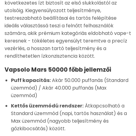
következetes ízt biztosít az első slukkolástól az
utolsóig. Kiegyensúlyozott teljesítménye,
testreszabható beállításai és tartós felépítése
ideális választássá teszi a felnőtt felhasználók
számára, akik prémium kategóriás eldobható vape-t
keresnek - tökéletes egyensúlyt teremtve a precíz
vezérlés, a hosszan tartó teljesítmény és a
rendíthetetlen ízkonzisztencia között.
Vapsolo Mars 50000 főbb jellemzői
Puff kapacitás:
Akár 50.000 puffanás (Standard
üzemmód) / Akár 40.000 puffanás (Max
üzemmód)
Kettős üzemmódú rendszer:
Átkapcsolható a
Standard üzemmód (napi, tartós használat) és a
Max üzemmód (nagyobb teljesítmény és
gőzkibocsátás) között.