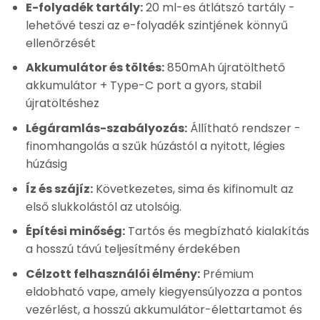
E-folyadék tartály:
20 ml-es átlátszó tartály -
lehetővé teszi az e-folyadék szintjének könnyű
ellenőrzését
Akkumulátor és töltés:
850mAh újratölthető
akkumulátor + Type-C port a gyors, stabil
újratöltéshez
Légáramlás-szabályozás:
Állítható rendszer -
finomhangolás a szűk húzástól a nyitott, légies
húzásig
Íz és szájíz:
Következetes, sima és kifinomult az
első slukkolástól az utolsóig.
Építési minőség:
Tartós és megbízható kialakítás
a hosszú távú teljesítmény érdekében
Célzott felhasználói élmény:
Prémium
eldobható vape, amely kiegyensúlyozza a pontos
vezérlést, a hosszú akkumulátor-élettartamot és