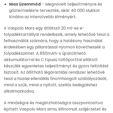
Max üzemmód
- Megnövelt teljesítményre és
gőztermelésre tervezték, akár 40 000 slukkot
kínálva az intenzívebb élményért.
A Vaspolo Mars egy átlátszó 20 ml-es e-
folyadéktartállyal rendelkezik, amely lehetővé teszi a
felhasználók számára, hogy a hatékony használat
érdekében egy pillantással nyomon követhessék a
folyadékszintet. A 850mAh-s újratölthető
akkumulátorral és C típusú töltőporttal ellátott
készülék egyenletes teljesítményt és gyors feltöltést
biztosít. Az állítható légáramlási rendszer lehetővé
teszi a húzási ellenállás finomhangolt szabályozását,
mind a szűk, mind a nyitott, szellős belégzéshez
alkalmazkodva.
A minőségre és megbízhatóságra összpontosítva
épített Vaspolo Mars sima, kifinomult szájérzetet és