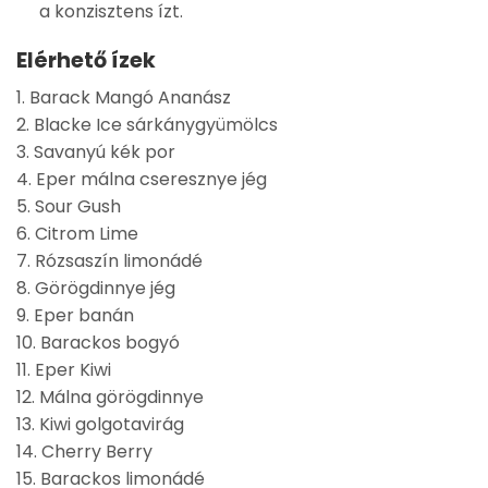
a konzisztens ízt.
Elérhető ízek
1. Barack Mangó Ananász
2. Blacke Ice sárkánygyümölcs
3. Savanyú kék por
4. Eper málna cseresznye jég
5. Sour Gush
6. Citrom Lime
7. Rózsaszín limonádé
8. Görögdinnye jég
9. Eper banán
10. Barackos bogyó
11. Eper Kiwi
12. Málna görögdinnye
13. Kiwi golgotavirág
14. Cherry Berry
15. Barackos limonádé