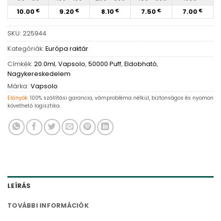
10.00
9.20
8.10
7.50
7.00
€
€
€
€
€
SKU:
225944
Kategóriák:
Európa raktár
Címkék:
20.0ml
,
Vapsolo
,
50000 Puff
,
Eldobható
,
Nagykereskedelem
Márka:
Vapsolo
Előnyök:
100% szállítási garancia, vámprobléma nélkül, biztonságos és nyomon
követhető logisztika.
LEÍRÁS
TOVÁBBI INFORMÁCIÓK