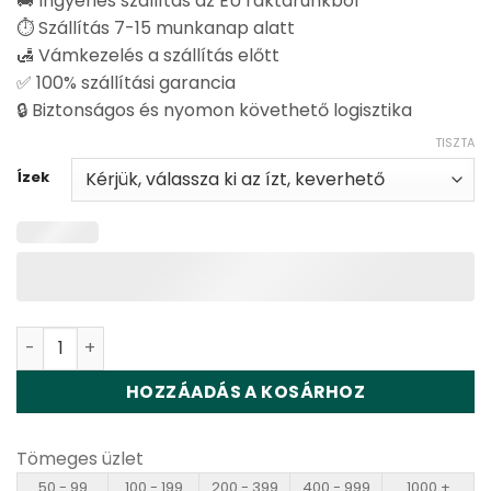
🚚 Ingyenes szállítás az EU raktárunkból
⏱️ Szállítás 7-15 munkanap alatt
🛃 Vámkezelés a szállítás előtt
✅ 100% szállítási garancia
🔒 Biztonságos és nyomon követhető logisztika
TISZTA
Ízek
Vapsolo Mars 50000 Puffs Disposable Vape Wholesale 
HOZZÁADÁS A KOSÁRHOZ
Tömeges üzlet
50 - 99
100 - 199
200 - 399
400 - 999
1000 +