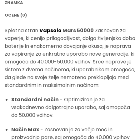
ZNAMKA
OCENE (0)
Spletna stran
Vapsolo
Mars 50000
Zasnovan za
vaperje, ki cenijo prilagodljivost, dolgo življenjsko dobo
baterije in enakomerno dovajanje okusa, je naprava
za vapiranje za enkratno uporabo nove generacije, ki
omogoča do 40.000-50.000 vdihov. Srce naprave je
sistem z dvema načinoma, ki uporabnikom omogoča,
da glede na svoje želje nemoteno preklapljajo med
standardnim in maksimalnim načinom:
Standardni način
- Optimiziran je za
vsakodnevno dolgotrajno uporabo, saj omogoča
do 50.000 vdihov.
Način Max
- Zasnovan je za večjo moč in
proizvodnjo pare, saj omogoča do 40.000 vpihov