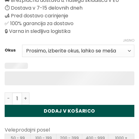
🚚 Brezplačna dostava iz našega skladišča v EU
⏱️ Dostava v 7-15 delovnih dneh
🛃 Pred dostavo carinjenje
✅ 100% garancija za dostavo
🔒 Varna in sledljiva logistika
JASNO
Okus
Količina Vapsolo Mars 50000 Puffs Disposable Vape Who
DODAJ V KOŠARICO
Veleprodajni posel
50 - 99
100 - 199
200 - 399
400 - 999
1000 +