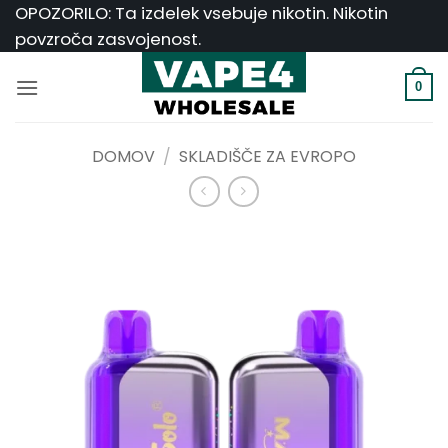
Skoči
OPOZORILO: Ta izdelek vsebuje nikotin. Nikotin
na
povzroča zasvojenost.
vsebino
0
DOMOV
/
SKLADIŠČE ZA EVROPO