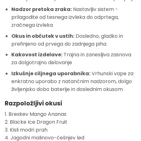
Nadzor pretoka zraka:
Nastavljiv sistem -
prilagodite od tesnega izvleka do odprtega,
zračnega izvleka
Okus in občutek v ustih:
Dosledno, gladko in
prefinjeno od prvega do zadnjega piha
Kakovost izdelave:
Trajna in zanesljiva zasnova
za dolgotrajno delovanje
Izkušnje ciljnega uporabnika:
Vrhunski vape za
enkratno uporabo z natančnim nadzorom, dolgo
življenjsko dobo baterije in doslednim okusom
Razpoložljivi okusi
1. Breskev Mango Ananas
2. Blacke Ice Dragon Fruit
3. Kisli modri prah
4. Jagodni malinovo-češnjev led