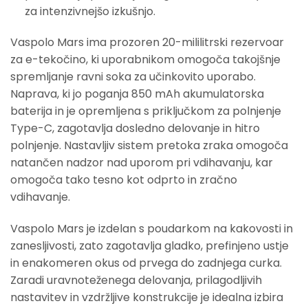
za intenzivnejšo izkušnjo.
Vaspolo Mars ima prozoren 20-mililitrski rezervoar
za e-tekočino, ki uporabnikom omogoča takojšnje
spremljanje ravni soka za učinkovito uporabo.
Naprava, ki jo poganja 850 mAh akumulatorska
baterija in je opremljena s priključkom za polnjenje
Type-C, zagotavlja dosledno delovanje in hitro
polnjenje. Nastavljiv sistem pretoka zraka omogoča
natančen nadzor nad uporom pri vdihavanju, kar
omogoča tako tesno kot odprto in zračno
vdihavanje.
Vaspolo Mars je izdelan s poudarkom na kakovosti in
zanesljivosti, zato zagotavlja gladko, prefinjeno ustje
in enakomeren okus od prvega do zadnjega curka.
Zaradi uravnoteženega delovanja, prilagodljivih
nastavitev in vzdržljive konstrukcije je idealna izbira