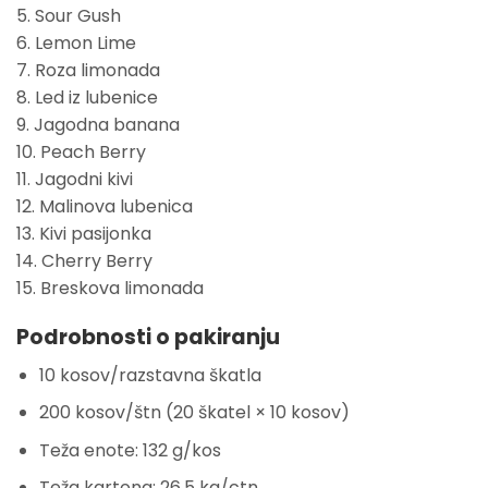
5. Sour Gush
6. Lemon Lime
7. Roza limonada
8. Led iz lubenice
9. Jagodna banana
10. Peach Berry
11. Jagodni kivi
12. Malinova lubenica
13. Kivi pasijonka
14. Cherry Berry
15. Breskova limonada
Podrobnosti o pakiranju
10 kosov/razstavna škatla
200 kosov/štn (20 škatel × 10 kosov)
Teža enote: 132 g/kos
Teža kartona: 26,5 kg/ctn