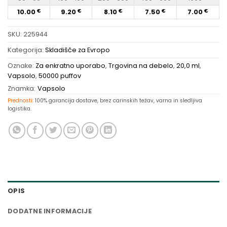
10.00
9.20
8.10
7.50
7.00
€
€
€
€
€
SKU:
225944
Kategorija:
Skladišče za Evropo
Oznake:
Za enkratno uporabo
,
Trgovina na debelo
,
20,0 ml
,
Vapsolo
,
50000 puffov
Znamka:
Vapsolo
Prednosti:
100% garancija dostave, brez carinskih težav, varna in sledljiva
logistika.
OPIS
DODATNE INFORMACIJE