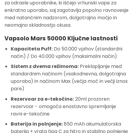
za odrasle uporabnike, ki iščejo vrhunski vape za
enkratno uporabo, saj zagotavlja popolno ravnovesje
med natančnim nadzorom, dolgotrajno močjo in
neomajno skladnostjo okusa.
Vapsolo Mars 50000 Ključne lastnosti
Kapaciteta Puff:
Do 50.000 vpihov (standardni
način) / Do 40.000 vpihov (maksimalni način)
Sistem z dvema režimoma:
Preklapljanje med
standardnim načinom (vsakodnevna, dolgotrajna
uporaba) in načinom Max (večja moč in večji iznos
pare)
Rezervoar za e-tekočino:
20ml prozoren
rezervoar - omogoča enostavno spremljanje
ravni e-tekočine
Baterija in polnjenje:
850 mAh akumulatorska
baterija + vrata tipa C za hitro in stabilno polnjenje