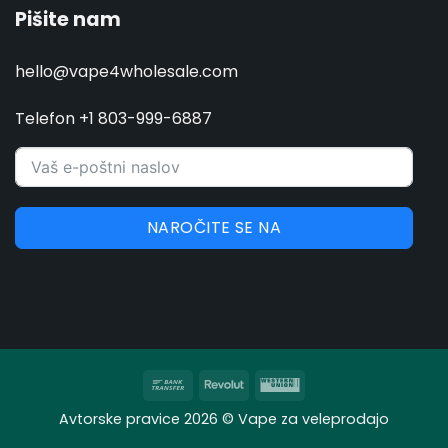
Pišite nam
hello@vape4wholesale.com
Telefon +1 803-999-6887
NAROČITE SE NA
Bančno
Revolut
Western
nakazilo
Union
Avtorske pravice 2026 © Vape za veleprodajo