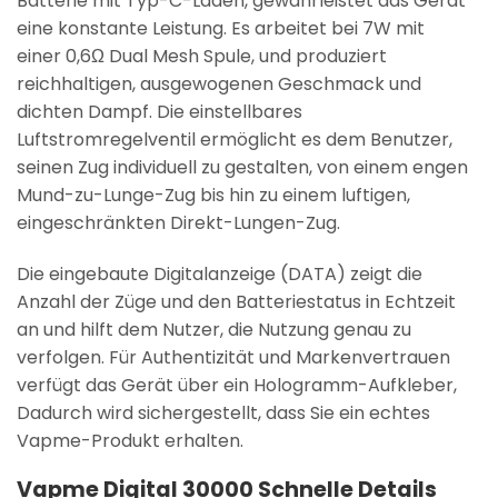
Batterie
mit
Typ-C-Laden
, gewährleistet das Gerät
eine konstante Leistung. Es arbeitet bei
7W
mit
einer
0,6Ω Dual Mesh Spule
, und produziert
reichhaltigen, ausgewogenen Geschmack und
dichten Dampf. Die
einstellbares
Luftstromregelventil
ermöglicht es dem Benutzer,
seinen Zug individuell zu gestalten, von einem engen
Mund-zu-Lunge-Zug bis hin zu einem luftigen,
eingeschränkten Direkt-Lungen-Zug.
Die eingebaute
Digitalanzeige (DATA)
zeigt die
Anzahl der Züge und den Batteriestatus in Echtzeit
an und hilft dem Nutzer, die Nutzung genau zu
verfolgen. Für Authentizität und Markenvertrauen
verfügt das Gerät über ein
Hologramm-Aufkleber
,
Dadurch wird sichergestellt, dass Sie ein echtes
Vapme-Produkt erhalten.
Vapme Digital 30000 Schnelle Details