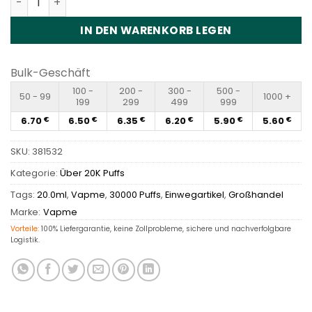
IN DEN WARENKORB LEGEN
Bulk-Geschäft
100 -
200 -
300 -
500 -
50 - 99
1000 +
199
299
499
999
6.70
6.50
6.35
6.20
5.90
5.60
€
€
€
€
€
€
SKU:
381532
Kategorie:
Über 20K Puffs
Tags:
20.0ml
,
Vapme
,
30000 Puffs
,
Einwegartikel
,
Großhandel
Marke:
Vapme
Vorteile:
100% Liefergarantie, keine Zollprobleme, sichere und nachverfolgbare
Logistik.