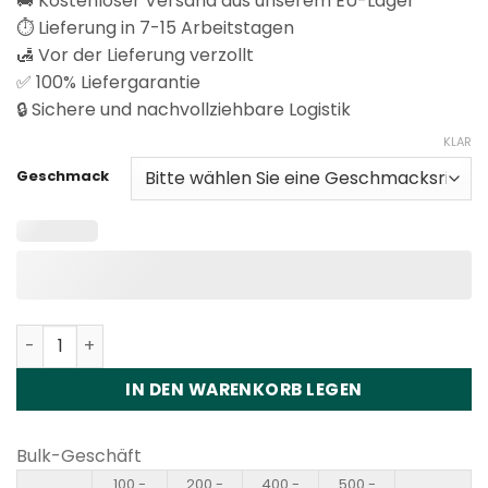
🚚 Kostenloser Versand aus unserem EU-Lager
⏱️ Lieferung in 7-15 Arbeitstagen
🛃 Vor der Lieferung verzollt
✅ 100% Liefergarantie
🔒 Sichere und nachvollziehbare Logistik
KLAR
Geschmack
Happ Bar SH150K 2in1 Disposable Vape Wholesale Menge
IN DEN WARENKORB LEGEN
Bulk-Geschäft
100 -
200 -
400 -
500 -