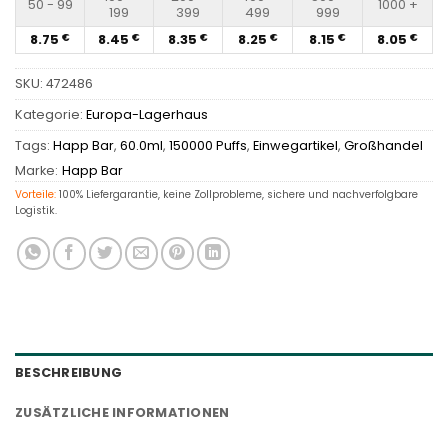
50 - 99
1000 +
199
399
499
999
8.75
8.45
8.35
8.25
8.15
8.05
€
€
€
€
€
€
SKU:
472486
Kategorie:
Europa-Lagerhaus
Tags:
Happ Bar
,
60.0ml
,
150000 Puffs
,
Einwegartikel
,
Großhandel
Marke:
Happ Bar
Vorteile:
100% Liefergarantie, keine Zollprobleme, sichere und nachverfolgbare
Logistik.
BESCHREIBUNG
ZUSÄTZLICHE INFORMATIONEN