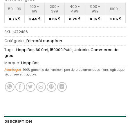
100 -
200 -
400 -
500 -
50 - 99
1000 +
199
399
499
999
8.75
8.45
8.35
8.25
8.15
8.05
€
€
€
€
€
€
SKU :
472486
Catégorie :
Entrepôt européen
Tags :
Happ Bar
,
60.0ml
,
150000 Puffs
,
Jetable
,
Commerce de
gros
Marque:
Happ Bar
Avantages :
100% garantie de livraison, pas de problèmes douaniers, logistique
sécurisée et traçable.
DESCRIPTION