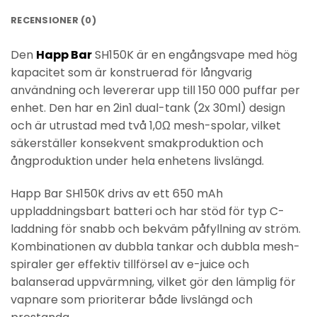
RECENSIONER (0)
Den
Happ Bar
SH150K är en engångsvape med hög
kapacitet som är konstruerad för långvarig
användning och levererar upp till 150 000 puffar per
enhet. Den har en 2in1 dual-tank (2x 30ml) design
och är utrustad med två 1,0Ω mesh-spolar, vilket
säkerställer konsekvent smakproduktion och
ångproduktion under hela enhetens livslängd.
Happ Bar SH150K drivs av ett 650 mAh
uppladdningsbart batteri och har stöd för typ C-
laddning för snabb och bekväm påfyllning av ström.
Kombinationen av dubbla tankar och dubbla mesh-
spiraler ger effektiv tillförsel av e-juice och
balanserad uppvärmning, vilket gör den lämplig för
vapnare som prioriterar både livslängd och