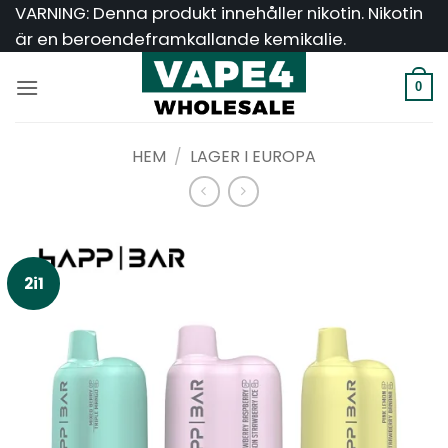
Hoppa
VARNING: Denna produkt innehåller nikotin. Nikotin
till
är en beroendeframkallande kemikalie.
innehåll
0
HEM
/
LAGER I EUROPA
2i1