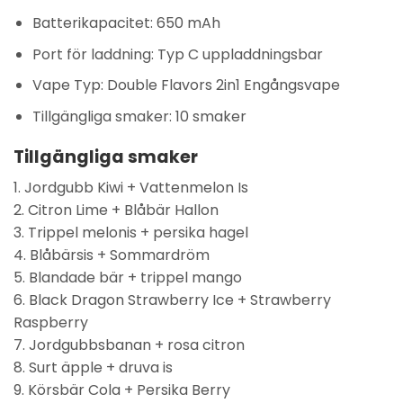
Batterikapacitet:
650 mAh
Port för laddning:
Typ C uppladdningsbar
Vape Typ:
Double Flavors 2in1 Engångsvape
Tillgängliga smaker: 10 smaker
Tillgängliga smaker
1. Jordgubb Kiwi + Vattenmelon Is
2. Citron Lime + Blåbär Hallon
3. Trippel melonis + persika hagel
4. Blåbärsis + Sommardröm
5. Blandade bär + trippel mango
6. Black Dragon Strawberry Ice + Strawberry
Raspberry
7. Jordgubbsbanan + rosa citron
8. Surt äpple + druva is
9. Körsbär Cola + Persika Berry