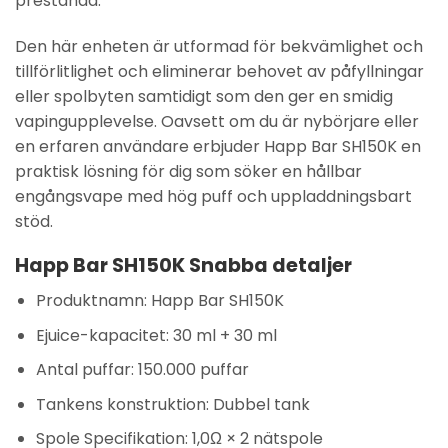
prestanda.
Den här enheten är utformad för bekvämlighet och
tillförlitlighet och eliminerar behovet av påfyllningar
eller spolbyten samtidigt som den ger en smidig
vapingupplevelse. Oavsett om du är nybörjare eller
en erfaren användare erbjuder Happ Bar SH150K en
praktisk lösning för dig som söker en hållbar
engångsvape med hög puff och uppladdningsbart
stöd.
Happ Bar SH150K Snabba detaljer
Produktnamn: Happ Bar SH150K
Ejuice-kapacitet: 30 ml + 30 ml
Antal puffar:
150.000 puffar
Tankens konstruktion:
Dubbel tank
Spole Specifikation:
1,0Ω × 2 nätspole