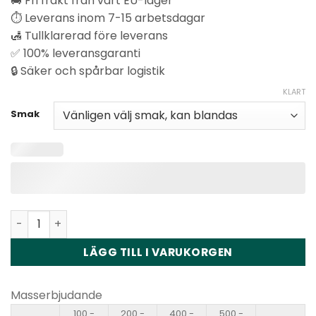
🚚 Fri frakt från vårt EU-lager
⏱️ Leverans inom 7-15 arbetsdagar
🛃 Tullklarerad före leverans
✅ 100% leveransgaranti
🔒 Säker och spårbar logistik
KLART
Smak
Happ Bar SH150K 2in1 Disposable Vape Wholesale kvanti
LÄGG TILL I VARUKORGEN
Masserbjudande
100 -
200 -
400 -
500 -