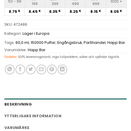
50 - 99
1000 +
199
399
499
999
8.75
8.45
8.35
8.25
8.15
8.05
€
€
€
€
€
€
SKU:
472486
Kategori:
Lager i Europa
Tags:
60,0 ml
,
150000 Puffar
,
Engångsbruk
,
Partihandel
,
Happ Bar
Varumärke:
Happ Bar
Fördelar:
100% leveransgaranti, inga tullproblem, säker och spårbar logistik.
BESKRIVNING
YTTERLIGARE INFORMATION
VARUMÄRKE