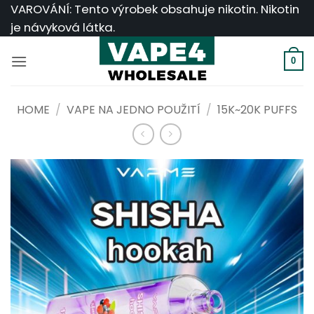
Přeskočit
VAROVÁNÍ: Tento výrobek obsahuje nikotin. Nikotin
na
je návyková látka.
obsah
0
HOME
/
VAPE NA JEDNO POUŽITÍ
/
15K~20K PUFFS