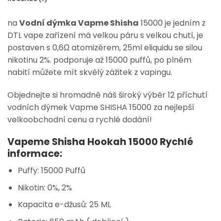
na
Vodní dýmka Vapme Shisha
15000 je jedním z
DTL vape zařízení má velkou páru s velkou chutí, je
postaven s 0,6Ω atomizérem, 25ml eliquidu se silou
nikotinu 2%. podporuje až 15000 puffů, po plném
nabití můžete mít skvělý zážitek z vapingu.
Objednejte si hromadně náš široký výběr 12 příchutí
vodních dýmek Vapme SHISHA 15000 za nejlepší
velkoobchodní cenu a rychlé dodání!
Vapeme Shisha Hookah 15000 Rychlé
informace:
Puffy: 15000 Puffů
Nikotin: 0%, 2%
Kapacita e-džusů: 25 ML