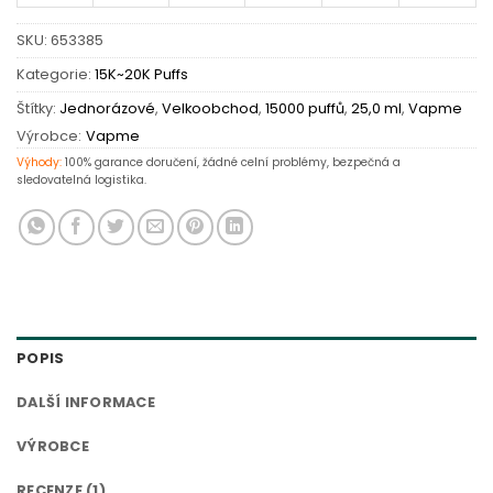
SKU:
653385
Kategorie:
15K~20K Puffs
Štítky:
Jednorázové
,
Velkoobchod
,
15000 puffů
,
25,0 ml
,
Vapme
Výrobce:
Vapme
Výhody:
100% garance doručení, žádné celní problémy, bezpečná a
sledovatelná logistika.
POPIS
DALŠÍ INFORMACE
VÝROBCE
RECENZE (1)