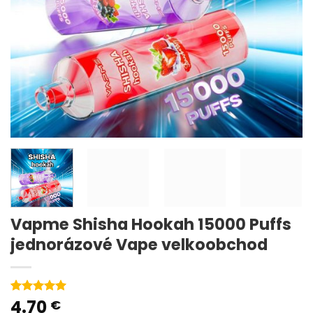
Vapme Shisha Hookah 15000 Puffs
jednorázové Vape velkoobchod
4.70
Hodnoceno
1
€
5
z 5 na