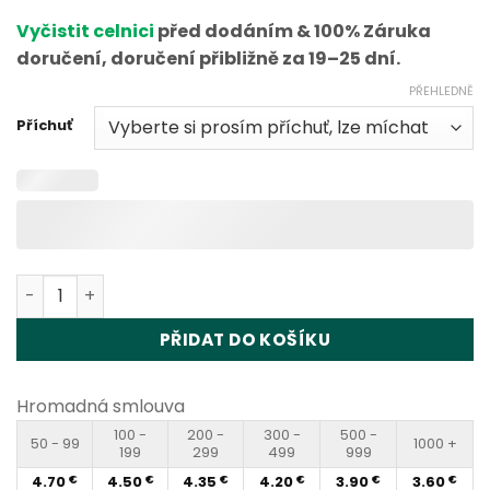
základě
Vyčistit celnici
před dodáním & 100% Záruka
hodnocení
zákazníka
doručení, doručení přibližně za 19–25 dní.
PŘEHLEDNĚ
Příchuť
Vapme Shisha Hookah 15000 Puffs Disposable Vape Who
PŘIDAT DO KOŠÍKU
Hromadná smlouva
100 -
200 -
300 -
500 -
50 - 99
1000 +
199
299
499
999
4.70
4.50
4.35
4.20
3.90
3.60
€
€
€
€
€
€