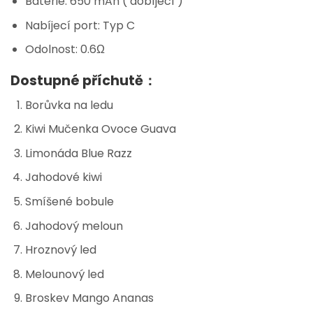
Baterie: 650 mAh ( dobíjecí )
Nabíjecí port: Typ C
Odolnost: 0.6Ω
Dostupné příchutě：
Borůvka na ledu
Kiwi Mučenka Ovoce Guava
Limonáda Blue Razz
Jahodové kiwi
Smíšené bobule
Jahodový meloun
Hroznový led
Melounový led
Broskev Mango Ananas