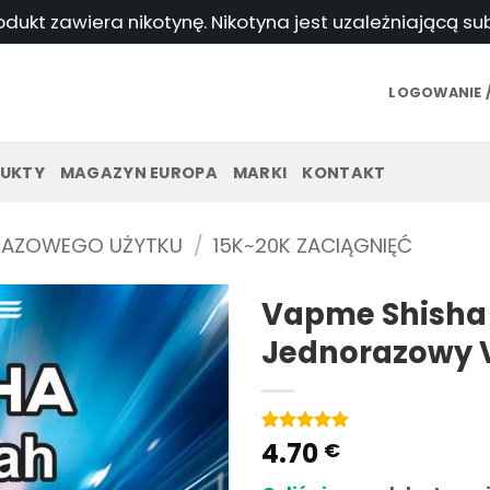
odukt zawiera nikotynę. Nikotyna jest uzależniającą s
LOGOWANIE /
UKTY
MAGAZYN EUROPA
MARKI
KONTAKT
RAZOWEGO UŻYTKU
/
15K~20K ZACIĄGNIĘĆ
Vapme Shisha 
Jednorazowy 
4.70
Ocena
1
5
na
€
5 w
oparciu o