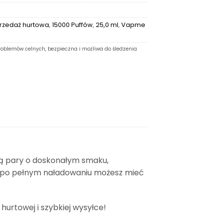
rzedaż hurtowa
,
15000 Puffów
,
25,0 ml
,
Vapme
oblemów celnych, bezpieczna i możliwa do śledzenia
cią pary o doskonałym smaku,
ć, po pełnym naładowaniu możesz mieć
rtowej i szybkiej wysyłce!