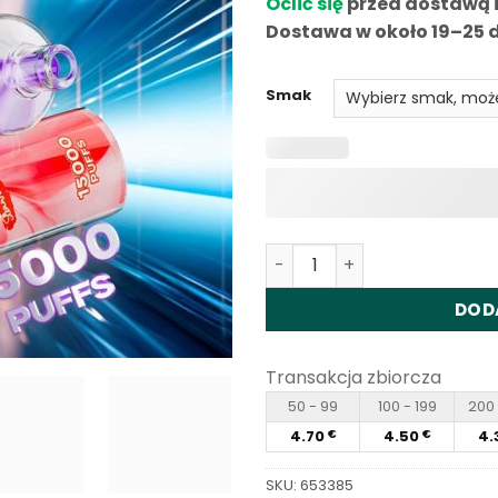
Oclić się
przed dostawą 
ocenę
klientów
Dostawa w około 19–25 d
Smak
Ilość Vapme Shisha Hookah
DOD
Transakcja zbiorcza
50 - 99
100 - 199
200 
4.70
4.50
4.
€
€
SKU:
653385