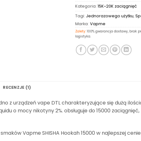
Kategoria:
15K~20K zaciągnięć
Tagi:
Jednorazowego użytku
,
Sp
Marka:
Vapme
Zalety:
100% gwarancja dostawy, brak pr
logistyka.
RECENZJE (1)
dno z urządzeń vape DTL charakteryzujące się dużą iloś
iquidu o mocy nikotyny 2%. obsługuje do 15000 zaciągnię
smaków Vapme SHISHA Hookah 15000 w najlepszej cenie hu