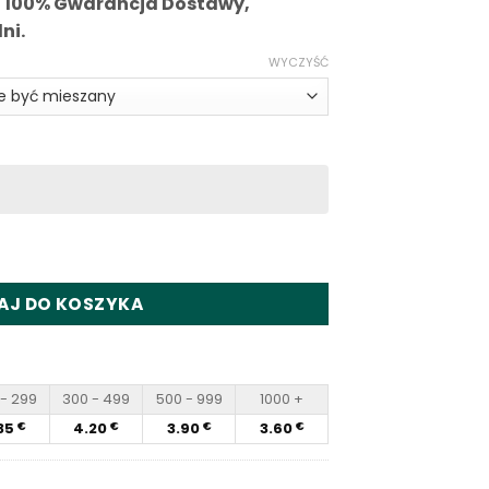
i 100% Gwarancja Dostawy,
ni.
WYCZYŚĆ
 15000 Puffs Disposable Vape Wholesale
AJ DO KOSZYKA
- 299
300 - 499
500 - 999
1000 +
35
4.20
3.90
3.60
€
€
€
€