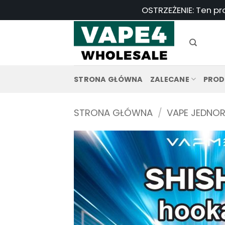
Przejdź
OSTRZEŻENIE: Ten pr
do
treści
STRONA GŁÓWNA
ZALECANE
PROD
STRONA GŁÓWNA
/
VAPE JEDNO