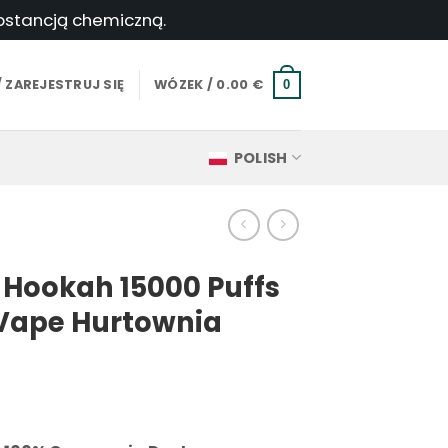
ubstancją chemiczną.
 ZAREJESTRUJ SIĘ
WÓZEK /
0.00
€
0
POLISH
Hookah 15000 Puffs
Vape Hurtownia