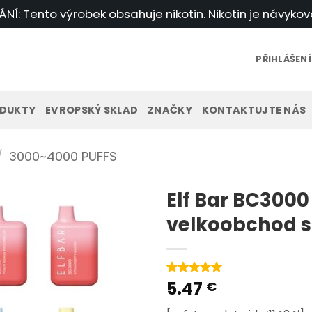
Í: Tento výrobek obsahuje nikotin. Nikotin je návykov
PŘIHLÁŠENÍ
DUKTY
EVROPSKÝ SKLAD
ZNAČKY
KONTAKTUJTE NÁS
/
3000~4000 PUFFS
Elf Bar BC300
velkoobchod 
5.47
Hodnoceno
4
€
5
z 5 na
základě