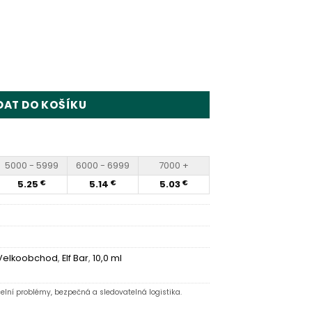
 Vape Wholesale množství
DAT DO KOŠÍKU
5000 - 5999
6000 - 6999
7000 +
5.25
5.14
5.03
€
€
€
Velkoobchod
,
Elf Bar
,
10,0 ml
elní problémy, bezpečná a sledovatelná logistika.