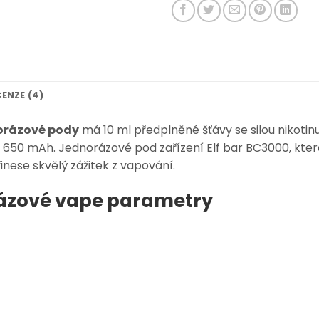
ENZE (4)
norázové pody
má 10 ml předplněné šťávy se silou nikotinu
ě 650 mAh. Jednorázové pod zařízení Elf bar BC3000, kte
nese skvělý zážitek z vapování.
rázové vape parametry