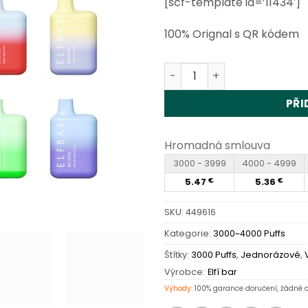
[scf-template id=’11434′]
hodnocení
zákazníků
100% Orignal s QR kódem
Elf Bar BC3000 Disposable
PŘI
Hromadná smlouva
3000 - 3999
4000 - 4999
5.47
5.36
€
€
SKU:
449616
Kategorie:
3000~4000 Puffs
Štítky:
3000 Puffs
,
Jednorázové
,
Výrobce:
Elfí bar
Výhody:
100% garance doručení, žádné c