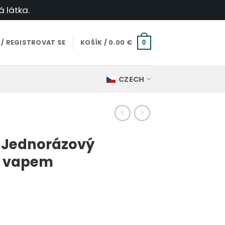
á látka.
 / REGISTROVAT SE
KOŠÍK /
0.00
€
0
CZECH
0 Jednorázový
s vapem