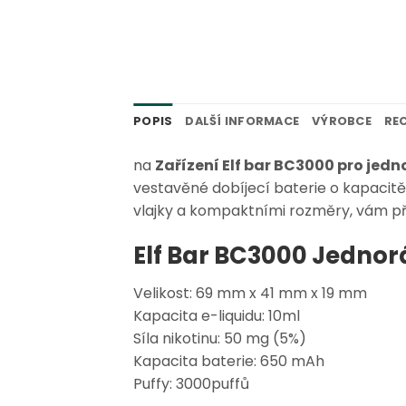
POPIS
DALŠÍ INFORMACE
VÝROBCE
REC
na
Zařízení Elf bar BC3000 pro jed
vestavěné dobíjecí baterie o kapacit
vlajky a kompaktními rozměry, vám při
Elf Bar BC3000 Jedno
Velikost: 69 mm x 41 mm x 19 mm
Kapacita e-liquidu: 10ml
Síla nikotinu: 50 mg (5%)
Kapacita baterie: 650 mAh
Puffy: 3000puffů