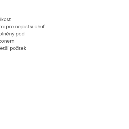
ikost
i pro nejčistší chuť
dplněný pod
ýkonem
ětší požitek