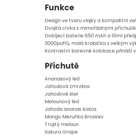
Funkce
Design ve tvaru vlajky a kompaktní vel
Dvojitá cívka s mimořádnými příchutěm
Dobíjecí baterie 650 mAh a 10ml pře
3000puffů, malá krabička s velkým v
Kontrastní barevné kolokace přináší v
Příchutě
Ananasový led
Jahodová zmrzlina
Jahodové kiwi
Melounový led
Jahoda ananas kokos
Mango Meruňka Broskev
Trojitý meloun
Sakura Grape