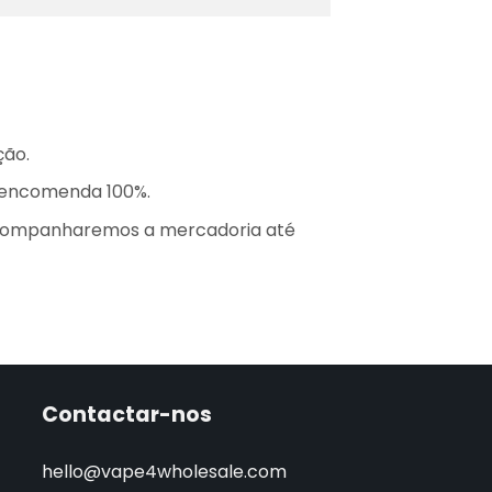
ção.
a encomenda 100%.
acompanharemos a mercadoria até
Contactar-nos
hello@vape4wholesale.com