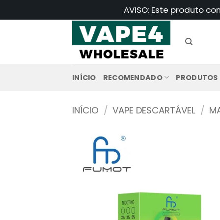
Saltar
AVISO: Este produto co
para
o
conteúdo
INÍCIO
RECOMENDADO
PRODUTOS
INÍCIO
/
VAPE DESCARTÁVEL
/
MA