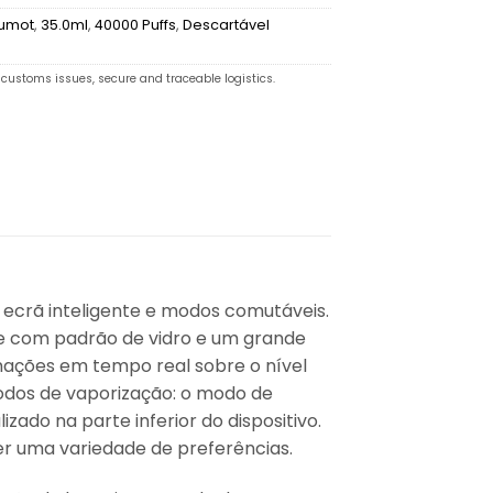
umot
,
35.0ml
,
40000 Puffs
,
Descartável
customs issues, secure and traceable logistics.
ecrã inteligente e modos comutáveis.
e com padrão de vidro e um grande
mações em tempo real sobre o nível
 modos de vaporização: o modo de
ado na parte inferior do dispositivo.
zer uma variedade de preferências.