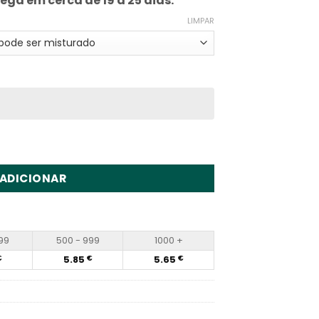
rega em cerca de 19 a 25 dias.
LIMPAR
al Monkey 40000 Puffs Disposable Vape Wholesale
ADICIONAR
99
500 - 999
1000 +
5.85
5.65
€
€
€