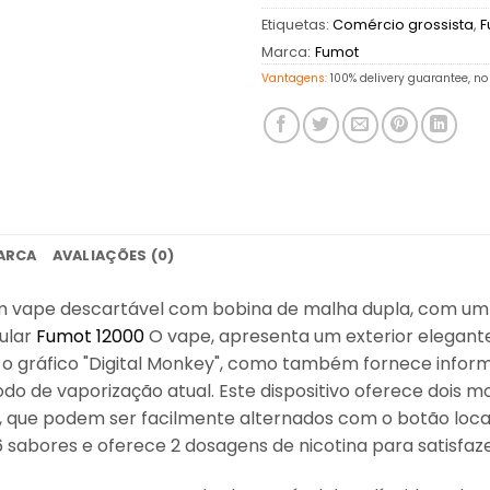
Etiquetas:
Comércio grossista
,
F
Marca:
Fumot
Vantagens:
100% delivery guarantee, no 
ARCA
AVALIAÇÕES (0)
 vape descartável com bobina de malha dupla, com um 
ular
Fumot 12000
O vape, apresenta um exterior elegant
a o gráfico "Digital Monkey", como também fornece infor
modo de vaporização atual. Este dispositivo oferece dois
que podem ser facilmente alternados com o botão localiz
6 sabores e oferece 2 dosagens de nicotina para satisfa