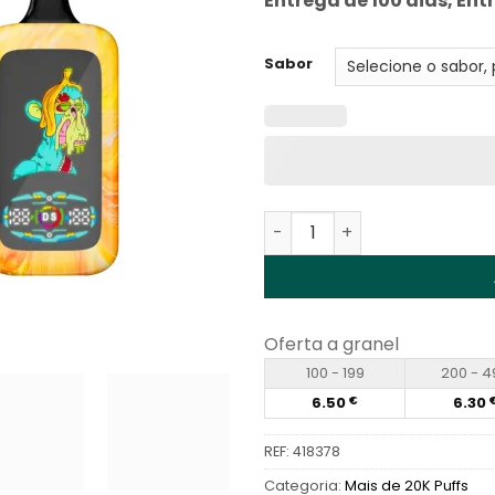
Entrega de 100 dias, Ent
Sabor
Quantidade de Fumot Digit
Oferta a granel
100 - 199
200 - 4
6.50
6.30
€
REF:
418378
Categoria:
Mais de 20K Puffs