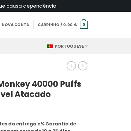
 que causa dependência.
AR NOVA CONTA
CARRINHO /
0.00
€
0
PORTUGUESE
 Monkey 40000 Puffs
vel Atacado
es da entrega e% Garantia de