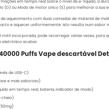
ormações em tempo real sobre o nível de e-líquido, a du
o (D) ou Modo de motor único (S) para melhorar a sua e
o de aquecimento com duas camadas de material de malh
acto e aquecer uniformemente. Isto resulta num sabor ma
mAh incorporada, pode recarregar várias vezes, para qu
o eletrónico acabar.
40000 Puffs Vape descartável Det
avés de USB-C)
uave e mais saboroso)
líquido em tempo real, bateria, indicador de modo)
-cheio)
 (50mg)