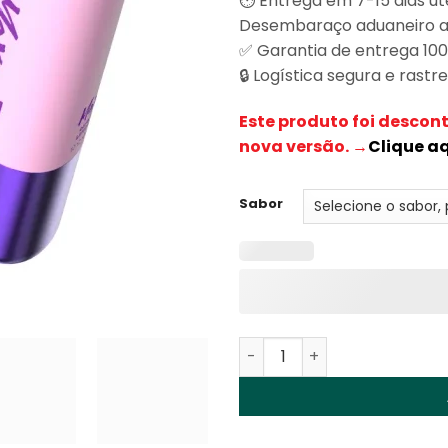
⏱️ Entrega em 7-15 dias út
Desembaraço aduaneiro a
✅ Garantia de entrega 10
🔒 Logística segura e rastr
Este produto foi descon
nova versão. →
Clique a
Sabor
Quantidade de Fizzy Max II