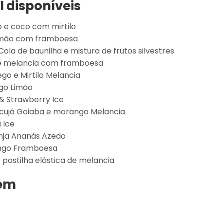
I disponíveis
 e coco com mirtilo
 limão com framboesa
la de baunilha e mistura de frutos silvestres
l e melancia com framboesa
o e Mirtilo Melancia
ego Limão
 & Strawberry Ice
aracujá Goiaba e morango Melancia
 Ice
anja Ananás Azedo
rango Framboesa
pastilha elástica de melancia
gem