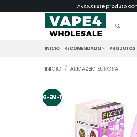
Saltar
AVISO: Este produto co
para
o
conteúdo
INÍCIO
RECOMENDADO
PRODUTOS
INÍCIO
/
ARMAZÉM EUROPA
6-EM-1