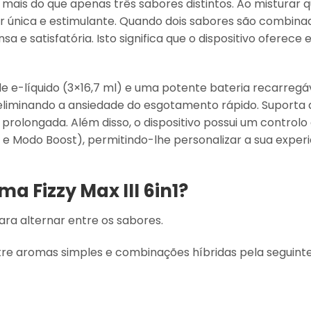
 mais do que apenas três sabores distintos. Ao misturar q
 única e estimulante. Quando dois sabores são combinado
 e satisfatória. Isto significa que o dispositivo oferec
e-líquido (3×16,7 ml) e uma potente bateria recarregáve
iminando a ansiedade do esgotamento rápido. Suporta a
prolongada. Além disso, o dispositivo possui um controlo d
e Modo Boost), permitindo-lhe personalizar a sua exper
a Fizzy Max III 6in1?
ara alternar entre os sabores.
ntre aromas simples e combinações híbridas pela seguint