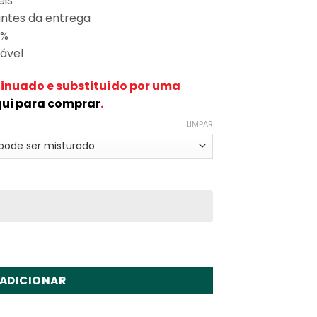
eis
ntes da entrega
0%
eável
tinuado e substituído por uma
qui para comprar
.
LIMPAR
I 6in1 60000 Puffs Disposable Vape Wholesale
ADICIONAR