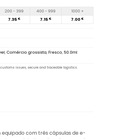
200 - 399
400 - 999
1000 +
7.35
7.15
7.00
€
€
€
vel
,
Comércio grossista
,
Fresco
,
50.0ml
customs issues, secure and traceable logistics.
 equipado com três cápsulas de e-