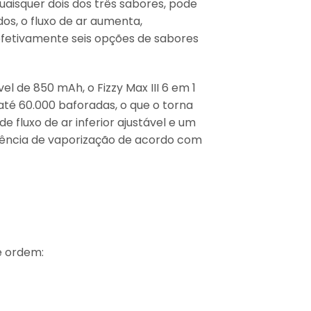
uaisquer dois dos três sabores, pode
s, o fluxo de ar aumenta,
e efetivamente seis opções de sabores
l de 850 mAh, o Fizzy Max III 6 em 1
té 60.000 baforadas, o que o torna
e fluxo de ar inferior ajustável e um
iência de vaporização de acordo com
e ordem: