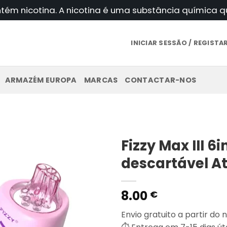
ntém nicotina. A nicotina é uma substância química
INICIAR SESSÃO / REGIST
ARMAZÉM EUROPA
MARCAS
CONTACTAR-NOS
Fizzy Max III 6
descartável A
8.00
€
Envio gratuito a partir d