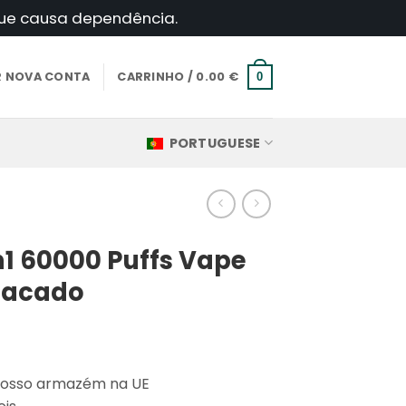
 que causa dependência.
AR NOVA CONTA
CARRINHO /
0.00
€
0
PORTUGUESE
in1 60000 Puffs Vape
tacado
o nosso armazém na UE