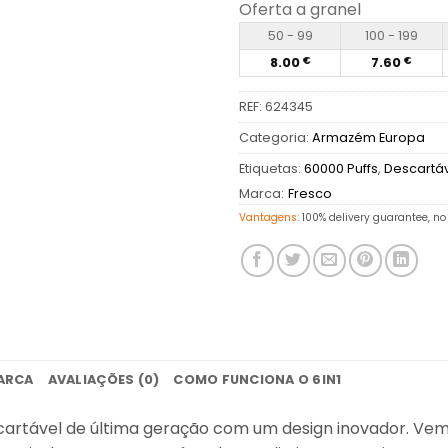
Oferta a granel
50 - 99
100 - 199
8.00
7.60
€
€
REF:
624345
Categoria:
Armazém Europa
Etiquetas:
60000 Puffs
,
Descartá
Marca:
Fresco
Vantagens:
100% delivery guarantee, no 
ARCA
AVALIAÇÕES (0)
COMO FUNCIONA O 6IN1
artável de última geração com um design inovador. Vem