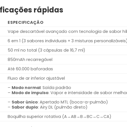
cificações rápidas
ESPECIFICAÇÃO
Vape descartável avançado com tecnologia de sabor hí
6 em 1 (3 sabores individuais + 3 misturas personalizáveis
50 ml no total (3 cápsulas de 16,7 ml)
850mAh recarregável
Até 60.000 baforadas
Fluxo de ar inferior ajustável
–
Modo normal
: Saída padrão
–
Modo de impulso
: Vapor e intensidade de sabor melh
–
Sabor único
: Apertado MTL (boca-a-pulmão)
–
Sabor duplo
: Airy DL (pulmão direto)
Boquilha superior rotativa (A→AB→B→BC→C→CA)