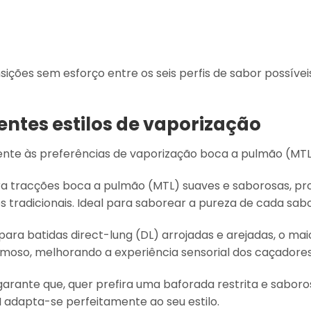
ições sem esforço entre os seis perfis de sabor possívei
entes estilos de vaporização
igente às preferências de vaporização boca a pulmão (MTL
ra tracções boca a pulmão (MTL) suaves e saborosas, pr
tradicionais. Ideal para saborear a pureza de cada sabor
ra batidas direct-lung (DL) arrojadas e arejadas, o maio
umoso, melhorando a experiência sensorial dos caçadores
e garante que, quer prefira uma baforada restrita e sabo
II adapta-se perfeitamente ao seu estilo.