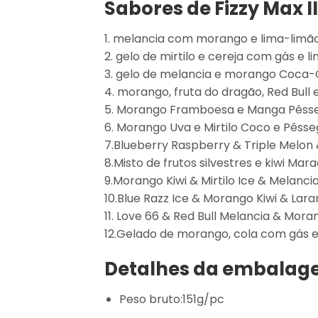
Sabores de Fizzy Max II
1. melancia com morango e lima-limão
2. gelo de mirtilo e cereja com gás e
3. gelo de melancia e morango Coca-Co
4. morango, fruta do dragão, Red Bul
5. Morango Framboesa e Manga Pêsseg
6. Morango Uva e Mirtilo Coco e Pêss
7.Blueberry Raspberry & Triple Melon
8.Misto de frutos silvestres e kiwi M
9.Morango Kiwi & Mirtilo Ice & Melancia
10.Blue Razz Ice & Morango Kiwi & Lar
11. Love 66 & Red Bull Melancia & Mo
12.Gelado de morango, cola com gás e 
Detalhes da embala
Peso bruto:151g/pc