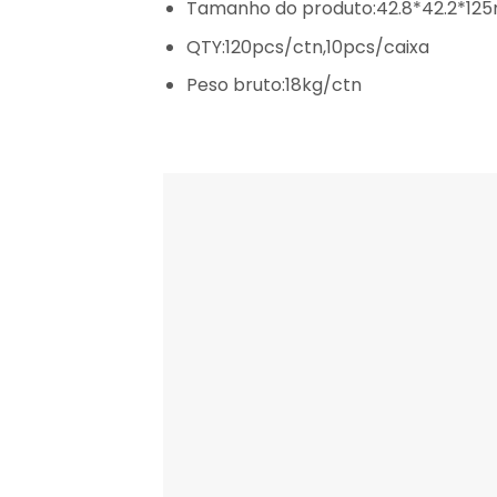
Tamanho do produto:42.8*42.2*1
QTY:120pcs/ctn,10pcs/caixa
Peso bruto:18kg/ctn