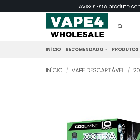
Saltar
AVISO: Este produto co
para
o
conteúdo
INÍCIO
RECOMENDADO
PRODUTOS
INÍCIO
/
VAPE DESCARTÁVEL
/
20