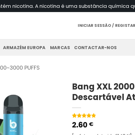
ntém nicotina. A nicotina é uma substância química
INICIAR SESSÃO / REGIST
ARMAZÉM EUROPA
MARCAS
CONTACTAR-NOS
00~3000 PUFFS
Bang XXL 2000
Descartável A
2.60
Classificado
3
€
com
4.67
em 5 com