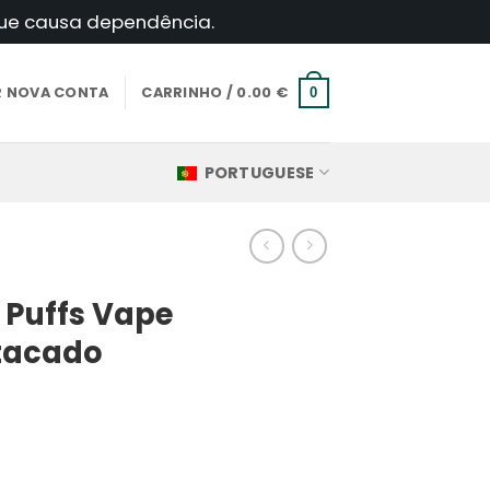
 que causa dependência.
AR NOVA CONTA
CARRINHO /
0.00
€
0
PORTUGUESE
 Puffs Vape
tacado