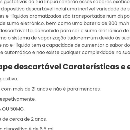
s gustativas da tua língua sentirão esses sabores exótic
 o dispositivo descartável inclui uma incrível variedade d
es e-líquidos aromatizados são transportados num disposi
l de sumo eletrónico, bem como uma bateria de 800 mAh
o descartável foi concebido para ser o sumo eletrónico d
o o sistema de vaporização tudo-em-um devido às suas v
e no e-líquido tem a capacidade de aumentar o sabor do 
e automático e não existe qualquer complexidade na sua u
ape descartável Caraterísticas e 
positivo.
s com mais de 21 anos e não é para menores.
respetivamente.
% OU 50MG.
é de cerca de 2 anos.
dispositivo é de 6,5 ml.