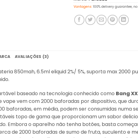
Vantagens:
100% delivery guarantee, no 
ARCA
AVALIAÇÕES (3)
eria 850mah, 6.5ml eliquid 2%/ 5%, suporta max 2000 
ido.
rtável baseado na tecnologia conhecido como
Bang XX
e vape vem com 2000 baforadas por dispositivo, que dur
00 baforadas, em média, podem ser consumidas numa se
rtáveis topo de gama que proporcionam um sabor delici
o. Embora o aparelho não tenha botões, basta começar a
cerca de 2000 baforadas de sumo de fruta, suculento e m