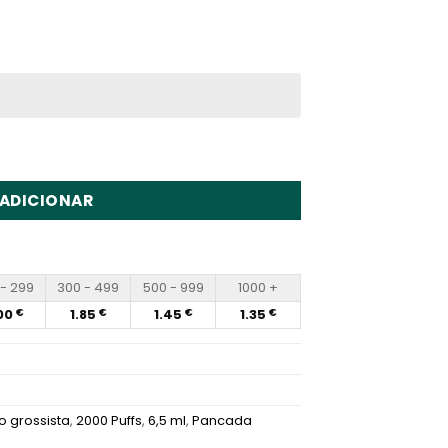
00 Puffs Disposable Vape Wholesale
ADICIONAR
- 299
300 - 499
500 - 999
1000 +
00
1.85
1.45
1.35
€
€
€
€
 grossista
,
2000 Puffs
,
6,5 ml
,
Pancada