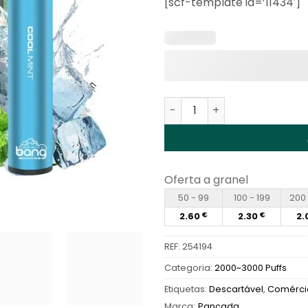
[scf-template id=’11434′]
base em
classificações
de clientes
Quantidade de Bang XXL 20
Oferta a granel
50 - 99
100 - 199
200 
2.60
2.30
2.
€
€
REF:
254194
Categoria:
2000~3000 Puffs
Etiquetas:
Descartável
,
Comércio
Marca:
Pancada