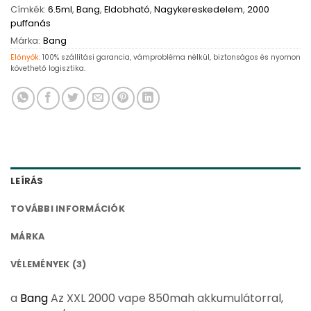
Címkék:
6.5ml
,
Bang
,
Eldobható
,
Nagykereskedelem
,
2000
puffanás
Márka:
Bang
Előnyök:
100% szállítási garancia, vámprobléma nélkül, biztonságos és nyomon
követhető logisztika.
LEÍRÁS
TOVÁBBI INFORMÁCIÓK
MÁRKA
VÉLEMÉNYEK (3)
a
Bang
Az XXL 2000 vape 850mah akkumulátorral,