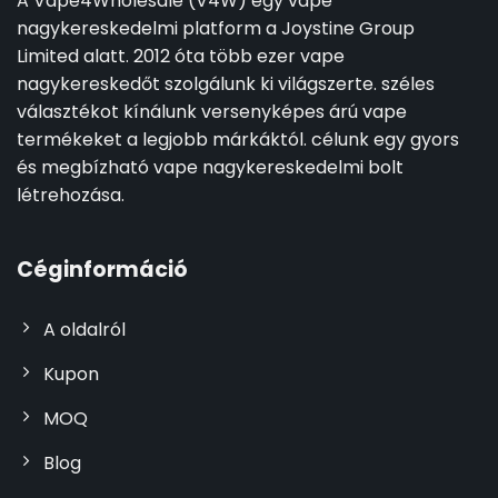
A Vape4Wholesale (V4W) egy vape
nagykereskedelmi platform a Joystine Group
Limited alatt. 2012 óta több ezer vape
nagykereskedőt szolgálunk ki világszerte. széles
választékot kínálunk versenyképes árú vape
termékeket a legjobb márkáktól. célunk egy gyors
és megbízható vape nagykereskedelmi bolt
létrehozása.
Céginformáció
A oldalról
Kupon
MOQ
Blog