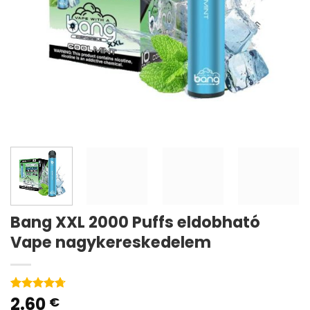
Bang XXL 2000 Puffs eldobható
Vape nagykereskedelem
2.60
Rated
3
4.67
€
out of 5