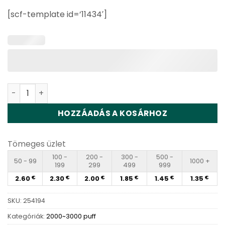
based on
[scf-template id=’11434′]
customer
ratings
Bang XXL 2000 Puffs Disposable Vape Wholesale menny
HOZZÁADÁS A KOSÁRHOZ
Tömeges üzlet
100 -
200 -
300 -
500 -
50 - 99
1000 +
199
299
499
999
2.60
2.30
2.00
1.85
1.45
1.35
€
€
€
€
€
€
SKU:
254194
Kategóriák:
2000~3000 puff