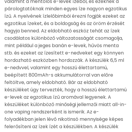
valamint a mentolos e-levek ízéből, és ezeknek a
párologtatóknak minden egyes íze nagyon egzotikus
ízű. A nyelvének ízlelőbimbói érezni fogják ezeket az
egzotikus ízeket, és a boldogság és az öröm érzését
hagyja benned. Az eldobható eszköz tehát az ízek
csodálatos különböző változatosságát csomagolja,
mint például a jeges banán e-levek, hűvös menta
stb. és ezeket az ízesített e-nedveket egy könnyen
hordozható eszközben hordozzák. A készülék 6,5 ml
e-nedvvel, valamint egy hosszú élettartamú,
beépített 800mAh-s akkumulátorral van előre
feltöltve, amely eldobható. Bár az eldobható
készüléket úgy tervezték, hogy a hosszú élettartamú
e-levek az egzotikus ízű aromával legyenek. A
készüléket különböző minőségi jellemzői miatt all-in-
one vaping rendszerként is ismerik. Az e-
folyadékban jelen lévő nikotinsó mennyisége képes
felerősíteni az ízek ízét a készülékben. A készülék