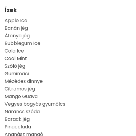
Ízek
Apple Ice
Banán jég
Áfonya jég
Bubblegum Ice
Cola Ice
Cool Mint
Szőlő jég
Gumimaci
Mézédes dinnye
Citromos jég
Mango Guava
Vegyes bogyós gyümölcs
Narancs szóda
Barack jég
Pinacolada
Ananász mangó