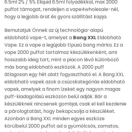
6.5ml 2% / 5% Eliquid 6.5ml folyadékkal, max 2000
puffot támogat, rendeljen a vape4wholesale-nél,
hogy a legjobb árat és gyors szállítást kapja.
Bemutatjuk Önnek az új technológia-alapú
eldobható vape-t, amelyet a
Bang XXL
Eldobható
Vape. Ez a vape a legújabb típusú bang márka. Ez a
vape 2000 puffot tartalmaz készülékenként, ami
hosszabb ideig tart, mint a piacon lévő különböző
más bang eldobható eszközök. A 2000 puff
átlagosan egy hét alatt fogyasztható el. A Bang XXL
eldobható vapek azok a csúcskategóriás eldobható
vapek, amelyek a finom ízeket egy nagyon magas
puff-kiadagolású eszközön belül adják. Bár a
készüléknek nincsenek gombjai, csak el kell kezdenie
a párologtatást, hogy bekapcsolja a készüléket.
Azonban a Bang XXL minden egyes eszköze
körülbelül 2000 puffot ad a gyümölcsös, zamatos,