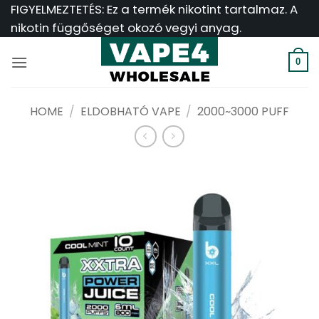
Ugrás
FIGYELMEZTETÉS: Ez a termék nikotint tartalmaz. A
a
nikotin függőséget okozó vegyi anyag.
tartalomra
0
HOME
/
ELDOBHATÓ VAPE
/
2000~3000 PUFF