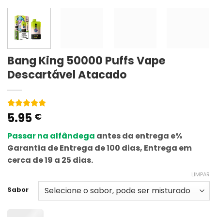
Bang King 50000 Puffs Vape
Descartável Atacado
5.95
Classificado
1
€
com
5
em
5 com base
Passar na alfândega
antes da entrega e%
em
classificação
Garantia de Entrega de 100 dias, Entrega em
de cliente
cerca de 19 a 25 dias.
LIMPAR
Sabor