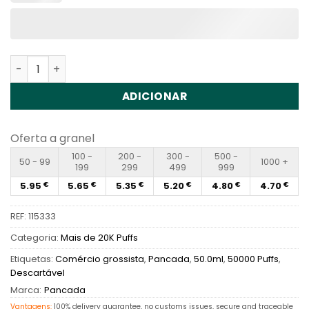
Quantidade de Bang King 50000 Puffs Disposable Vape 
ADICIONAR
Oferta a granel
100 -
200 -
300 -
500 -
50 - 99
1000 +
199
299
499
999
5.95
5.65
5.35
5.20
4.80
4.70
€
€
€
€
€
€
REF:
115333
Categoria:
Mais de 20K Puffs
Etiquetas:
Comércio grossista
,
Pancada
,
50.0ml
,
50000 Puffs
,
Descartável
Marca:
Pancada
Vantagens:
100% delivery guarantee, no customs issues, secure and traceable