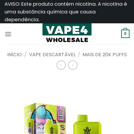
Saltar
AVISO: Este produto contém nicotina. A nicotina é
para
uma substância química que causa
o
dependência.
conteúdo
0
INÍCIO
/
VAPE DESCARTÁVEL
/
MAIS DE 20K PUFFS