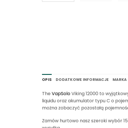
OPIS
DODATKOWE INFORMACJE
MARKA
The
VapSolo
Viking 12000 to wyjątko
liquidu oraz akumulator typu C o poj
można zobaczyć pozostałą pojemność b
Zamów hurtowo nasz szeroki wybór 15
wysyłką.