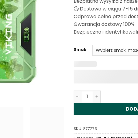
Bezpłatna wysyłka z nasz
ocen
klientów
⏱️ Dostawa w ciągu 7-15 d
Odprawa celna przed dos
Gwarancja dostawy 100%
Bezpieczna i identyfikowal
Smak
Ilość Vapsolo Viking 12000
DOD
SKU:
877273