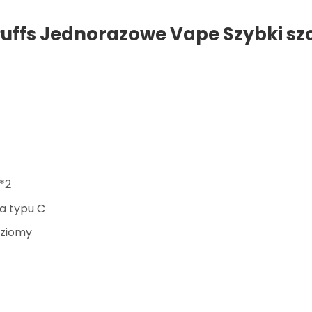
Puffs Jednorazowe Vape Szybki sz
*2
a typu C
oziomy