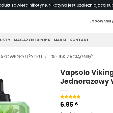
odukt zawiera nikotynę. Nikotyna jest uzależniającą s
LOGOWANIE /
UKTY
MAGAZYN EUROPA
MARKI
KONTAKT
RAZOWEGO UŻYTKU
/
10K~15K ZACIĄGNIĘĆ
Vapsolo Viking
Jednorazowy 
6.95
Ocena
2
5
€
na
5 w
oparciu o