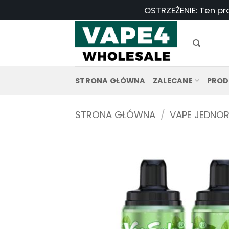
Przejdź
OSTRZEŻENIE: Ten pr
do
treści
STRONA GŁÓWNA
ZALECANE
PROD
STRONA GŁÓWNA
/
VAPE JEDNO