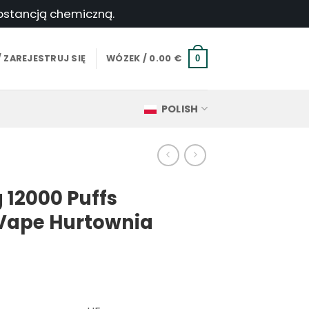
ubstancją chemiczną.
 ZAREJESTRUJ SIĘ
WÓZEK /
0.00
€
0
POLISH
 12000 Puffs
Vape Hurtownia