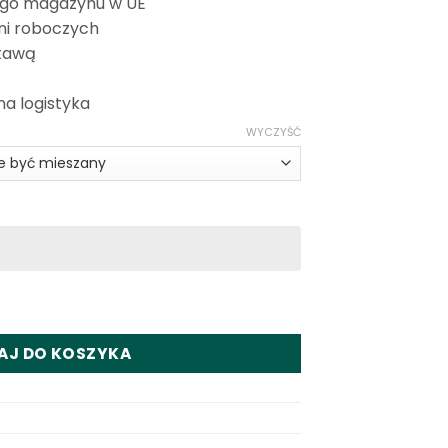
ego magazynu w UE
ni roboczych
tawą
na logistyka
WYCZYŚĆ
 Puffs Disposable Vape Wholesale
AJ DO KOSZYKA