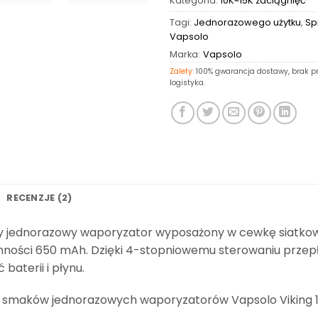
Kategoria:
10K~15K zaciągnięć
Tagi:
Jednorazowego użytku
,
Sp
Vapsolo
Marka:
Vapsolo
Zalety:
100% gwarancja dostawy, brak pr
logistyka.
RECENZJE (2)
wy jednorazowy waporyzator wyposażony w cewkę siatkow
emności 650 mAh. Dzięki 4-stopniowemu sterowaniu prze
aterii i płynu.
 smaków jednorazowych waporyzatorów Vapsolo Viking 120