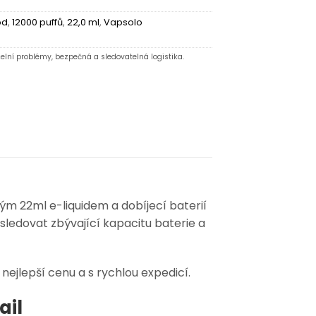
od
,
12000 puffů
,
22,0 ml
,
Vapsolo
elní problémy, bezpečná a sledovatelná logistika.
ným 22ml e-liquidem a dobíjecí baterií
sledovat zbývající kapacitu baterie a
nejlepší cenu a s rychlou expedicí.
ail