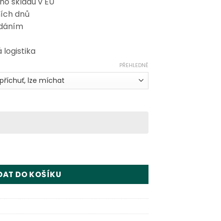
ho skladu v EU
ních dnů
odáním
 logistika
PŘEHLEDNĚ
s Disposable Vape Wholesale množství
DAT DO KOŠÍKU