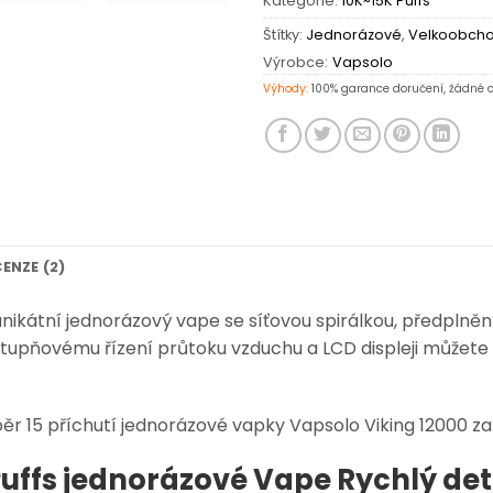
Kategorie:
10K~15K Puffs
Štítky:
Jednorázové
,
Velkoobch
Výrobce:
Vapsolo
Výhody:
100% garance doručení, žádné c
ENZE (2)
 unikátní jednorázový vape se síťovou spirálkou, předplně
tupňovému řízení průtoku vzduchu a LCD displeji můžete 
r 15 příchutí jednorázové vapky Vapsolo Viking 12000 za 
Puffs jednorázové Vape Rychlý det