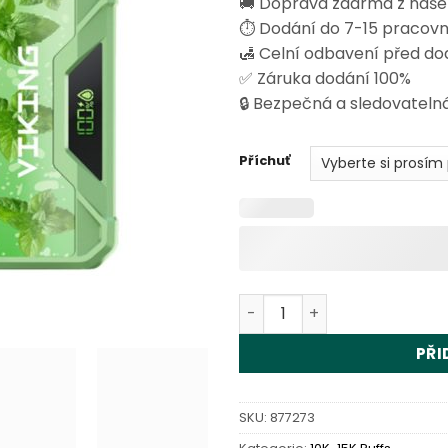
🚚 Doprava zdarma z naše
hodnocení
zákazníků
⏱️ Dodání do 7-15 pracov
🛃 Celní odbavení před d
✅ Záruka dodání 100%
🔒 Bezpečná a sledovatelná
Příchuť
Vapsolo Viking 12000 Puff
PŘI
SKU:
877273