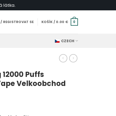
á látka.
 / REGISTROVAT SE
KOŠÍK /
0.00
€
0
CZECH
 12000 Puffs
Vape Velkoobchod