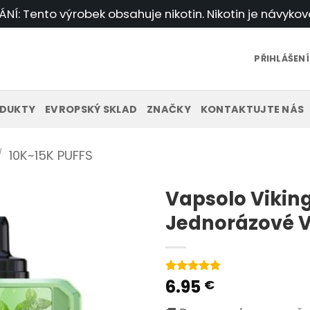
Í: Tento výrobek obsahuje nikotin. Nikotin je návykov
PŘIHLÁŠENÍ
DUKTY
EVROPSKÝ SKLAD
ZNAČKY
KONTAKTUJTE NÁS
/
10K~15K PUFFS
Vapsolo Viking
Jednorázové 
6.95
Hodnoceno
2
€
5
z 5 na
základě