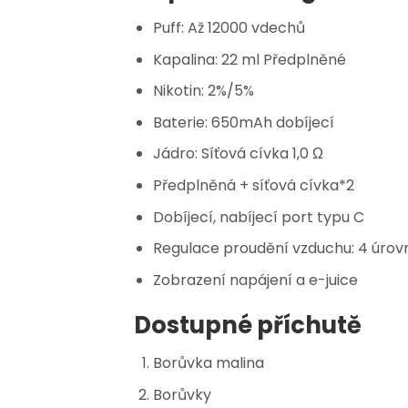
Puff: Až 12000 vdechů
Kapalina: 22 ml Předplněné
Nikotin: 2%/5%
Baterie: 650mAh dobíjecí
Jádro: Síťová cívka 1,0 Ω
Předplněná + síťová cívka*2
Dobíjecí, nabíjecí port typu C
Regulace proudění vzduchu: 4 úrov
Zobrazení napájení a e-juice
Dostupné příchutě
Borůvka malina
Borůvky