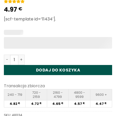
4.97
Ocena
1
5
€
na
5 w
oparciu o
[scf-template id=’11434′].
ocenę
klientów
Ilość RANDM Glory 4800 Puffs Disposable Vape Wholesal
DODAJ DO KOSZYKA
Transakcja zbiorcza
720 -
2160 -
4800 -
240 - 719
9600 +
2159
4799
9599
4.82
4.72
4.65
4.57
4.47
€
€
€
€
€
SKU:
481134