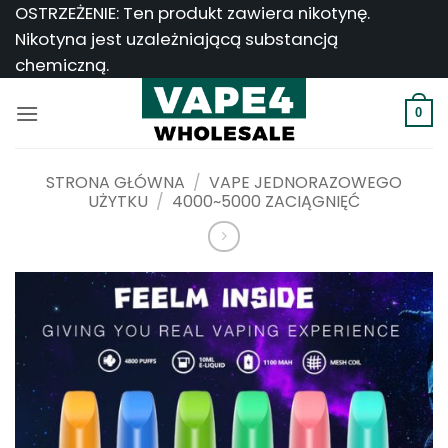
Przejdź
OSTRZEŻENIE: Ten produkt zawiera nikotynę.
do
Nikotyna jest uzależniającą substancją
treści
chemiczną.
0
STRONA GŁÓWNA
/
VAPE JEDNORAZOWEGO
UŻYTKU
/
4000~5000 ZACIĄGNIĘĆ