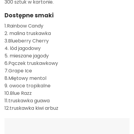
300 sztuk w kartonie.
Dostępne smaki
1.Rainbow Candy
2. malina truskawka
3.Blueberry Cherry
4. lód jagodowy
5. mieszane jagody
6.Pączek truskawkowy
7.Grape Ice
8.Miętowy mentol
9. owoce tropikalne
10.Blue Razz
11.truskawka guawa
12.truskawka kiwi arbuz