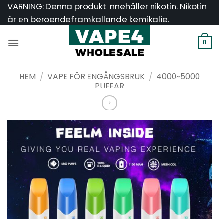
Hoppa
VARNING: Denna produkt innehåller nikotin. Nikotin
till
är en beroendeframkallande kemikalie.
innehåll
0
HEM
/
VAPE FÖR ENGÅNGSBRUK
/
4000~5000
PUFFAR