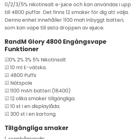
0/2/3/5% nikotinsalt e-juice och kan användas i upp
till 4800 puffar. Det finns 12 smaker för dig att välja.
Denna enhet innehåller 1100 mah inbyggt batteri,
som kan vape till sista droppen av ejuice.
RandM Glory 4800 Engångsvape
Funktioner
☑0% 2% 3% 5% Nikotinsalt
☑ 10 ml E-vätska.
☑ 4800 Puffs
☑ Nätspole
☑ 1100 mAh batteri (18400)
☑ 12 olika smaker tillgängliga.
☑ 10 st i en displaylåda.
☑ 300 st i en kartong.
Tillgängliga smaker
1. regnbågsgodis