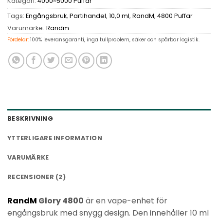
Kategori:
4000~5000 Puffar
Tags:
Engångsbruk
,
Partihandel
,
10,0 ml
,
RandM
,
4800 Puffar
Varumärke:
Randm
Fördelar:
100% leveransgaranti, inga tullproblem, säker och spårbar logistik.
BESKRIVNING
YTTERLIGARE INFORMATION
VARUMÄRKE
RECENSIONER (2)
RandM
Glory 4800
är en vape-enhet för
engångsbruk med snygg design. Den innehåller 10 ml