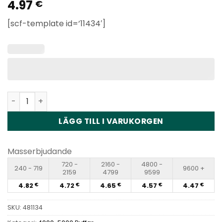
4.97
Betygsatt
1
€
5
av 5
baserat på
[scf-template id=’11434′]
kundbetyg
RANDM Glory 4800 Puffs Disposable Vape Wholesale kva
LÄGG TILL I VARUKORGEN
Masserbjudande
720 -
2160 -
4800 -
240 - 719
9600 +
2159
4799
9599
4.82
4.72
4.65
4.57
4.47
€
€
€
€
€
SKU:
481134