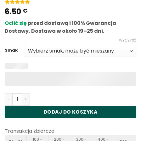
6.50
Ocena
1
5
na
€
5 w
oparciu o
Oclić się
przed dostawą i 100% Gwarancja
ocenę
klientów
Dostawy, Dostawa w około 19–25 dni.
WYCZYŚĆ
Smak
Ilość Fumot Leopard 40K 40000 Puffs Disposable Vape 
DODAJ DO KOSZYKA
Transakcja zbiorcza
100 -
200 -
300 -
400 -