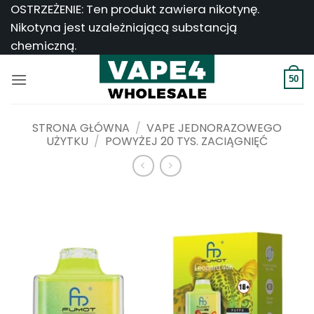
Przejdź
OSTRZEŻENIE: Ten produkt zawiera nikotynę.
do
Nikotyna jest uzależniającą substancją
treści
chemiczną.
50
STRONA GŁÓWNA
/
VAPE JEDNORAZOWEGO
UŻYTKU
/
POWYŻEJ 20 TYS. ZACIĄGNIĘĆ