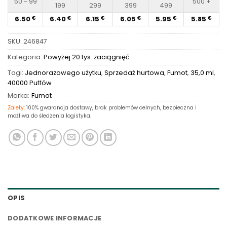
50 - 99
500 +
199
299
399
499
6.50
6.40
6.15
6.05
5.95
5.85
€
€
€
€
€
€
SKU:
246847
Kategoria:
Powyżej 20 tys. zaciągnięć
Tagi:
Jednorazowego użytku
,
Sprzedaż hurtowa
,
Fumot
,
35,0 ml
,
40000 Puffów
Marka:
Fumot
Zalety:
100% gwarancja dostawy, brak problemów celnych, bezpieczna i
możliwa do śledzenia logistyka.
OPIS
DODATKOWE INFORMACJE