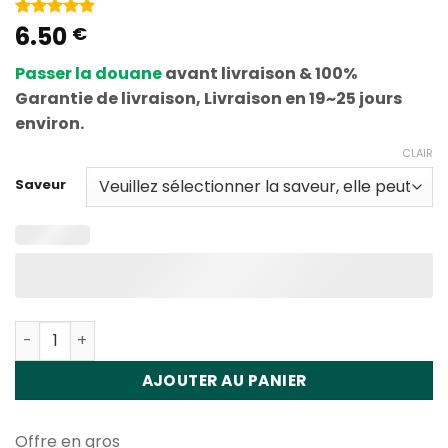
6.50
Noté
1
5
sur
€
5 en
fonction de
Passer la douane
avant livraison & 100%
l'évaluation
des clients
Garantie de livraison, Livraison en 19~25 jours
environ.
CLAIR
Saveur
Quantité Fumot Leopard 40K 40000 Puffs Disposable V
AJOUTER AU PANIER
Offre en gros