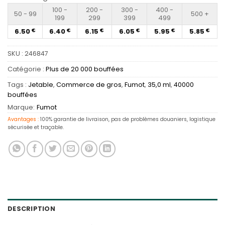
100 -
200 -
300 -
400 -
50 - 99
500 +
199
299
399
499
6.50
6.40
6.15
6.05
5.95
5.85
€
€
€
€
€
€
SKU :
246847
Catégorie :
Plus de 20 000 bouffées
Tags :
Jetable
,
Commerce de gros
,
Fumot
,
35,0 ml
,
40000
bouffées
Marque:
Fumot
Avantages :
100% garantie de livraison, pas de problèmes douaniers, logistique
sécurisée et traçable.
DESCRIPTION