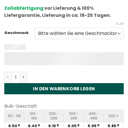
5, basierend
Zollabfertigung
vor Lieferung & 100%
auf
Kundenbewertung
Liefergarantie, Lieferung in ca. 19-25 Tagen.
KLAR
Geschmack
Fumot Leopard 40K 40000 Puffs Disposable Vape Whole
IN DEN WARENKORB LEGEN
Bulk-Geschäft
100 -
200 -
300 -
400 -
50 - 99
500 +
199
299
399
499
6.50
6.40
6.15
6.05
5.95
5.85
€
€
€
€
€
€