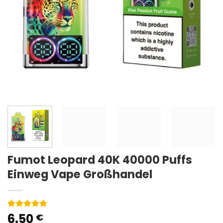
Fumot Leopard 40K 40000 Puffs
Einweg Vape Großhandel
6.50
Bewertet
1
€
mit
5
von