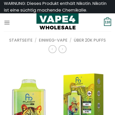
Zum
WARNUNG: Dieses Produkt enthält Nikotin. Nikotin
Inhalt
ist eine süchtig machende Chemikalie.
springen
110
STARTSEITE
/
EINWEG-VAPE
/
ÜBER 20K PUFFS