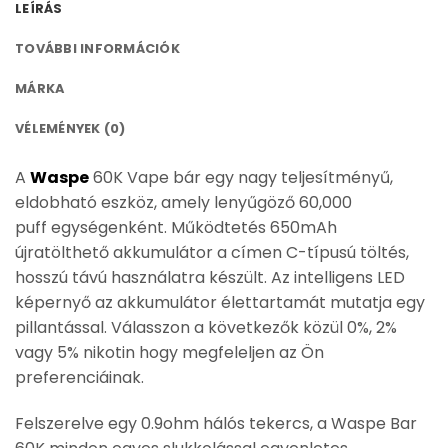
LEÍRÁS
TOVÁBBI INFORMÁCIÓK
MÁRKA
VÉLEMÉNYEK (0)
A
Waspe
60K Vape bár
egy nagy teljesítményű,
eldobható eszköz, amely lenyűgöző
60,000
puff
egységenként. Működtetés
650mAh
újratölthető akkumulátor
a címen
C-típusú töltés
,
hosszú távú használatra készült. Az intelligens
LED
képernyő
az akkumulátor élettartamát mutatja egy
pillantással. Válasszon a következők közül
0%, 2%
vagy 5% nikotin
hogy megfeleljen az Ön
preferenciáinak.
Felszerelve egy
0.9ohm hálós tekercs
, a Waspe Bar