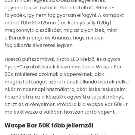
60K minden egyes slukkolással egyenletes,
egyenletes ízt biztosít. Előre feltöltött
36ml e-
folyadék
, így nem fog gyorsan elfogyni. A kompakt
méret (
65×30×125mm
) és könnyű súly (
120g
)
megkönnyíti a szállítást, míg az olyan ízek, mint
a
Barack mangó
és
Ananász
hogy minden
foglalkozás élvezetes legyen.
Hosszú puffszámával, tiszta
LED kijelző
, és a gyors
Type-C újratöltésnek köszönhetően a Waspe Bar
60K tökéletes azoknak a vapereknek, akik
megbízhatóságot szeretnének állandó cserék nélkül.
Akár mindennapi használatra, akár kiskereskedelmi
használatra, ez a készülék egyesíti a teljesítményt,
az ízt és a kényelmet.
Próbálja ki a Waspe Bar 60K-t
ma
és élvezze a valóban hosszan tartó vape-t.
Waspe Bar 60K főbb jellemzői