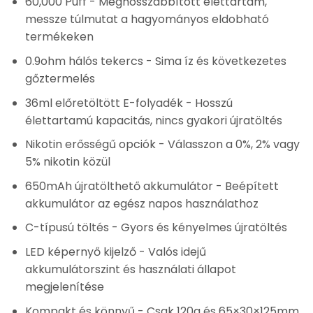
60,000 Puff
- Meghosszabbított élettartam,
messze túlmutat a hagyományos eldobható
termékeken
0.9ohm hálós tekercs
- Sima íz és következetes
gőztermelés
36ml előretöltött E-folyadék
- Hosszú
élettartamú kapacitás, nincs gyakori újratöltés
Nikotin erősségű opciók
- Válasszon a 0%, 2% vagy
5% nikotin közül
650mAh újratölthető akkumulátor
- Beépített
akkumulátor az egész napos használathoz
C-típusú töltés
- Gyors és kényelmes újratöltés
LED képernyő kijelző
- Valós idejű
akkumulátorszint és használati állapot
megjelenítése
Kompakt és könnyű
- Csak 120g és 65×30×125mm