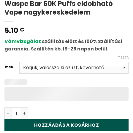
Waspe Bar 60K Puffs eldobható
Vape nagykereskedelem
5.10
€
Vámvizsgálat
szállítás előtt és 100% Szállítási
garancia, Szállítás kb. 19-25 napon belül.
TISZTA
Ízek
Waspe Bar 60K Puffs Disposable Vape Wholesale menny
HOZZÁADÁS A KOSÁRHOZ