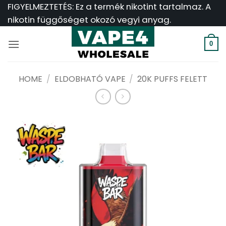
Ugrás
FIGYELMEZTETÉS: Ez a termék nikotint tartalmaz. A
a
nikotin függőséget okozó vegyi anyag.
tartalomra
0
HOME
/
ELDOBHATÓ VAPE
/
20K PUFFS FELETT