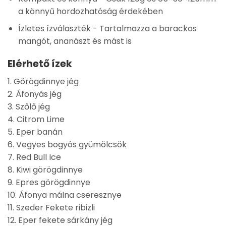
a könnyű hordozhatóság érdekében
Ízletes ízválaszték
- Tartalmazza a barackos
mangót, ananászt és mást is
Elérhető ízek
1. Görögdinnye jég
2. Áfonyás jég
3. Szőlő jég
4. Citrom Lime
5. Eper banán
6. Vegyes bogyós gyümölcsök
7. Red Bull Ice
8. Kiwi görögdinnye
9. Epres görögdinnye
10. Áfonya málna cseresznye
11. Szeder Fekete ribizli
12. Eper fekete sárkány jég