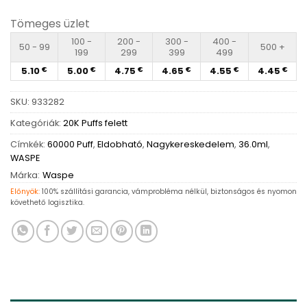
Tömeges üzlet
100 -
200 -
300 -
400 -
50 - 99
500 +
199
299
399
499
5.10
5.00
4.75
4.65
4.55
4.45
€
€
€
€
€
€
SKU:
933282
Kategóriák:
20K Puffs felett
Címkék:
60000 Puff
,
Eldobható
,
Nagykereskedelem
,
36.0ml
,
WASPE
Márka:
Waspe
Előnyök:
100% szállítási garancia, vámprobléma nélkül, biztonságos és nyomon
követhető logisztika.