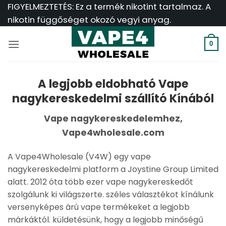
Ugrás
FIGYELMEZTETÉS: Ez a termék nikotint tartalmaz. A
a
nikotin függőséget okozó vegyi anyag.
tartalomra
0
A legjobb eldobható Vape
nagykereskedelmi szállító Kínából
Vape nagykereskedelemhez,
Vape4wholesale.com
A Vape4Wholesale (V4W) egy vape
nagykereskedelmi platform a Joystine Group Limited
alatt. 2012 óta több ezer vape nagykereskedőt
szolgálunk ki világszerte. széles választékot kínálunk
versenyképes árú vape termékeket a legjobb
márkáktól. küldetésünk, hogy a legjobb minőségű