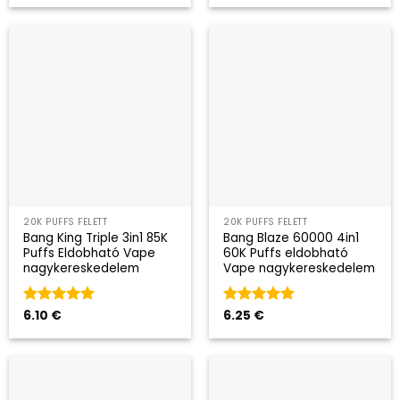
20K PUFFS FELETT
20K PUFFS FELETT
Bang King Triple 3in1 85K
Bang Blaze 60000 4in1
Puffs Eldobható Vape
60K Puffs eldobható
nagykereskedelem
Vape nagykereskedelem
Kategória
6.10
€
5
Kategória
6.25
€
5
az 5-ből
az 5-ből