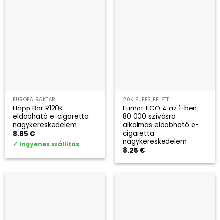
EURÓPA RAKTÁR
20K PUFFS FELETT
Happ Bar R120K
Fumot ECO 4 az 1-ben,
eldobható e-cigaretta
80 000 szívásra
nagykereskedelem
alkalmas eldobható e-
cigaretta
8.85
€
nagykereskedelem
✓
Ingyenes szállítás
8.25
€