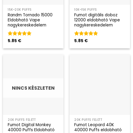
15K~20K PUFFS
10K~15K PUFFS
Randm Tornado 15000
Fumot digitális doboz
Eldobható Vape
12000 eldobható Vape
nagykereskedelem
nagykereskedelem
Kategória
5.85
€
5
Kategória
5.85
€
az 5-ből
4.75
az 5-
ből
NINCS KÉSZLETEN
20K PUFFS FELETT
20K PUFFS FELETT
Fumot Digital Monkey
Fumot Leopard 40K
40000 Puffs Eldobható
40000 Puffs eldobható