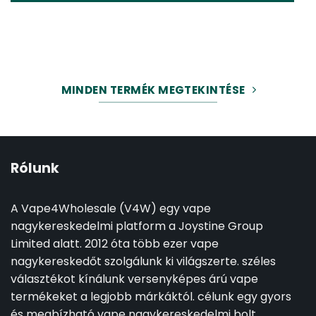
MINDEN TERMÉK MEGTEKINTÉSE
Rólunk
A Vape4Wholesale (V4W) egy vape
nagykereskedelmi platform a Joystine Group
Limited alatt. 2012 óta több ezer vape
nagykereskedőt szolgálunk ki világszerte. széles
választékot kínálunk versenyképes árú vape
termékeket a legjobb márkáktól. célunk egy gyors
és megbízható vape nagykereskedelmi bolt