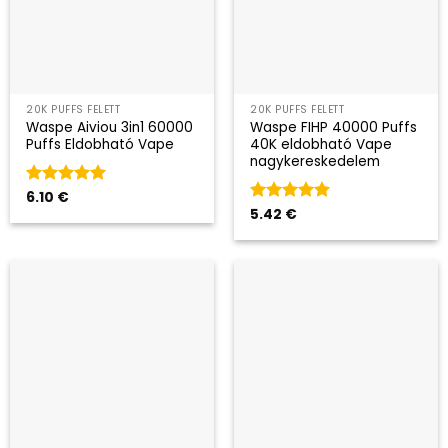
20K PUFFS FELETT
20K PUFFS FELETT
Waspe Aiviou 3in1 60000
Waspe FIHP 40000 Puffs
Puffs Eldobható Vape
40K eldobható Vape
nagykereskedelem
Kategória
6.10
€
5
az 5-ből
Kategória
5.42
€
5
az 5-ből