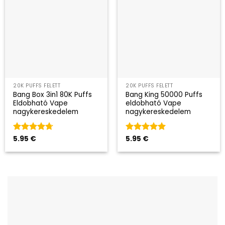
20K PUFFS FELETT
20K PUFFS FELETT
Bang Box 3in1 80K Puffs
Bang King 50000 Puffs
Eldobható Vape
eldobható Vape
nagykereskedelem
nagykereskedelem
Kategória
5.95
€
Kategória
5.95
€
5
4.67
az 5-
az 5-ből
ből