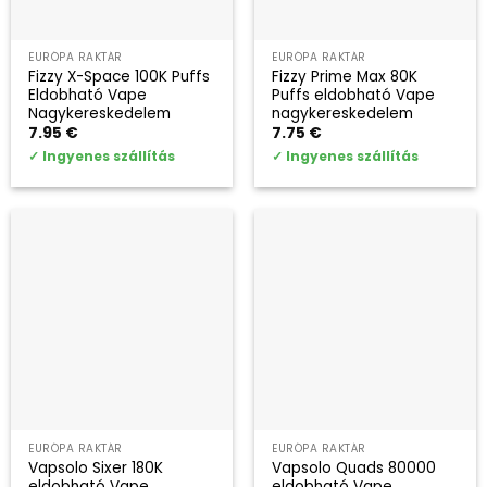
EURÓPA RAKTÁR
EURÓPA RAKTÁR
Fizzy X-Space 100K Puffs
Fizzy Prime Max 80K
Eldobható Vape
Puffs eldobható Vape
Nagykereskedelem
nagykereskedelem
7.95
€
7.75
€
✓
Ingyenes szállítás
✓
Ingyenes szállítás
EURÓPA RAKTÁR
EURÓPA RAKTÁR
Vapsolo Sixer 180K
Vapsolo Quads 80000
eldobható Vape
eldobható Vape