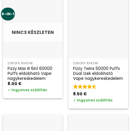
6-IN-1
NINCS KÉSZLETEN
EURÓPA RAKTÁR
EURÓPA RAKTÁR
Fizzy Max III 6in1 60000
Fizzy Twins 50000 Puffs
Puffs eldobható Vape
Dual ízek eldobható
nagykereskedelem
Vape nagykereskedelem
8.00
€
✓
Ingyenes szállítás
Kategória
8.50
€
4.5
az 5-
✓
Ingyenes szállítás
ből