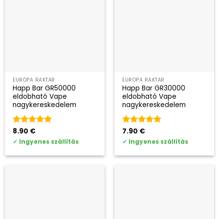
EURÓPA RAKTÁR
EURÓPA RAKTÁR
Happ Bar GR50000
Happ Bar GR30000
eldobható Vape
eldobható Vape
nagykereskedelem
nagykereskedelem
Kategória
8.90
€
5
Kategória
7.90
€
5
az 5-ből
az 5-ből
✓
Ingyenes szállítás
✓
Ingyenes szállítás