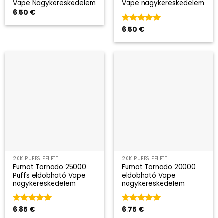
Vape Nagykereskedelem
Vape nagykereskedelem
6.50
€
Kategória
6.50
€
5
az 5-ből
20K PUFFS FELETT
20K PUFFS FELETT
Fumot Tornado 25000
Fumot Tornado 20000
Puffs eldobható Vape
eldobható Vape
nagykereskedelem
nagykereskedelem
Kategória
6.85
€
5
Kategória
6.75
€
5
az 5-ből
az 5-ből