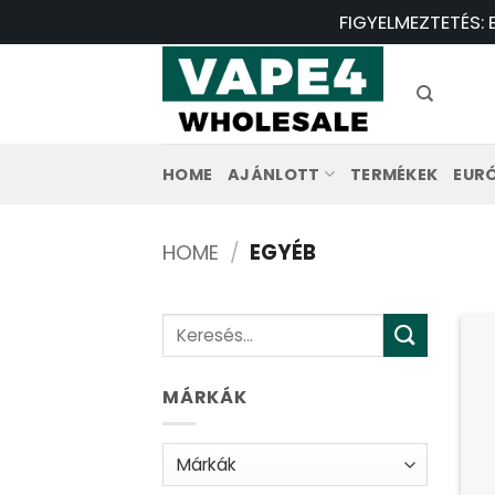
Ugrás
FIGYELMEZTETÉS: 
a
tartalomra
HOME
AJÁNLOTT
TERMÉKEK
EUR
HOME
/
EGYÉB
Keresés:
MÁRKÁK