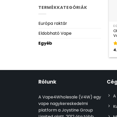
TERMÉKKATEGÓRIÁK
Európa raktár
E
O
Eldobható Vape
V
Egyéb
K
4
az
Rólunk
Cég
A
A Vape4Wholesale (V4W) egy
vape nagykereskedelmi
K
platform a Joystine Group
Limited alatt. 2012 óta több
M