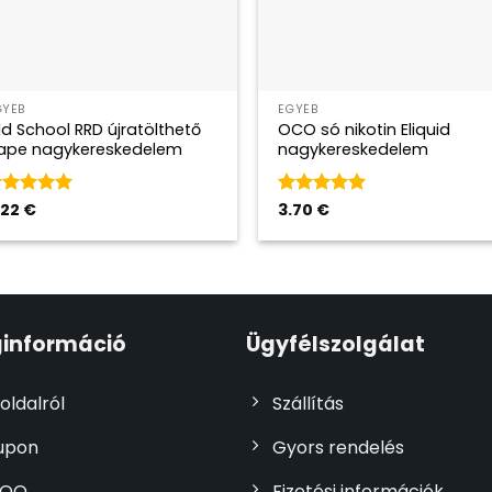
GYÉB
EGYÉB
ld School RRD újratölthető
OCO só nikotin Eliquid
ape nagykereskedelem
nagykereskedelem
ategória
.22
€
5
Kategória
3.70
€
5
 5-ből
az 5-ből
információ
Ügyfélszolgálat
 oldalról
Szállítás
upon
Gyors rendelés
OQ
Fizetési információk