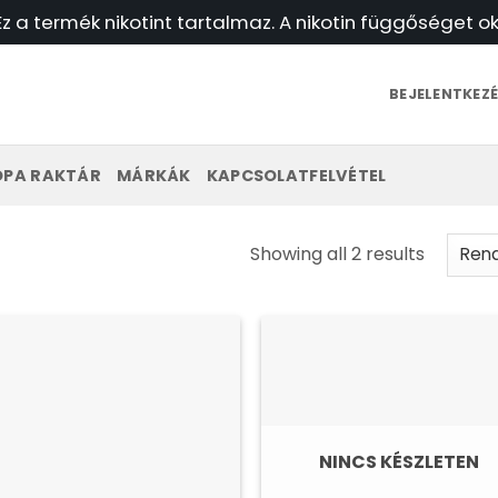
Ez a termék nikotint tartalmaz. A nikotin függőséget o
BEJELENTKEZÉ
ÓPA RAKTÁR
MÁRKÁK
KAPCSOLATFELVÉTEL
Legújab
Showing all 2 results
szerint
rendezv
NINCS KÉSZLETEN