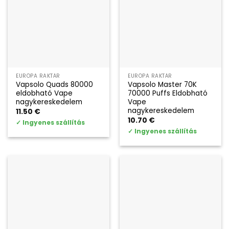
EURÓPA RAKTÁR
EURÓPA RAKTÁR
Vapsolo Quads 80000
Vapsolo Master 70K
eldobható Vape
70000 Puffs Eldobható
nagykereskedelem
Vape
nagykereskedelem
11.50
€
10.70
€
✓
Ingyenes szállítás
✓
Ingyenes szállítás