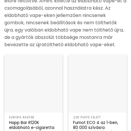
előre feltöltve. Amint kivette az eldobható vape-et a
csomagolásából, azonnal használatra kész. Az
eldobható vape-eken jellemzően nincsenek
gombok, nincsenek beállítások és nem tölthetők
újra. egy valóban eldobható vape nem tölthető újra,
de a gyártók abszolút többsége mostanra már
bevezette az újratölthető eldobható vape-eket.
EURÓPA RAKTÁR
20K PUFFS FELETT
Happ Bar R120K
Fumot ECO 4 az 1-ben,
eldobható e-cigaretta
80 000 szívásra