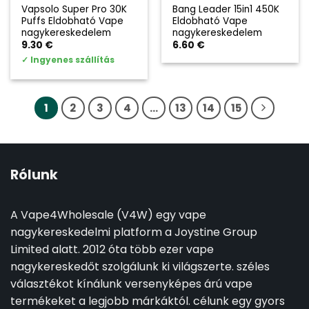
Vapsolo Super Pro 30K
Bang Leader 15in1 450K
Puffs Eldobható Vape
Eldobható Vape
nagykereskedelem
nagykereskedelem
9.30
€
6.60
€
✓
Ingyenes szállítás
1
2
3
4
...
13
14
15
Rólunk
A Vape4Wholesale (V4W) egy vape
nagykereskedelmi platform a Joystine Group
Limited alatt. 2012 óta több ezer vape
nagykereskedőt szolgálunk ki világszerte. széles
választékot kínálunk versenyképes árú vape
termékeket a legjobb márkáktól. célunk egy gyors