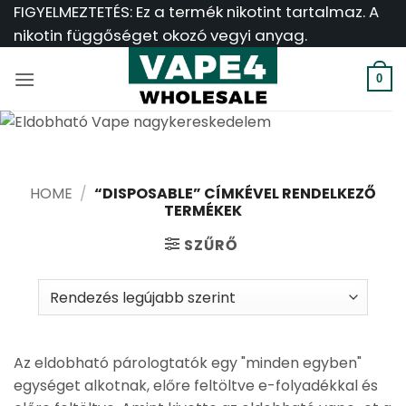
Ugrás
FIGYELMEZTETÉS: Ez a termék nikotint tartalmaz. A
a
nikotin függőséget okozó vegyi anyag.
tartalomra
0
HOME
/
“DISPOSABLE” CÍMKÉVEL RENDELKEZŐ
TERMÉKEK
SZŰRŐ
Az eldobható párologtatók egy "minden egyben"
egységet alkotnak, előre feltöltve e-folyadékkal és