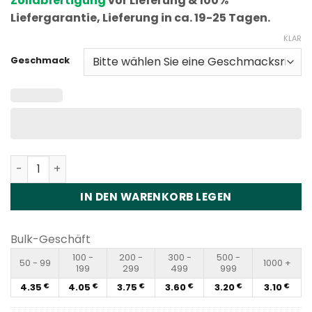
Zollabfertigung
vor Lieferung & 100%
Liefergarantie, Lieferung in ca. 19-25 Tagen.
KLAR
Geschmack
Uwin Crystal 10000 Puffs Disposable Vape Menge
IN DEN WARENKORB LEGEN
Bulk-Geschäft
100 -
200 -
300 -
500 -
50 - 99
1000 +
199
299
499
999
4.35
4.05
3.75
3.60
3.20
3.10
€
€
€
€
€
€