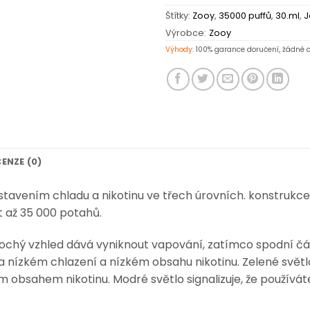
Štítky:
Zooy
,
35000 puffů
,
30.ml
,
J
Výrobce:
Zooy
Výhody:
100% garance doručení, žádné c
ENZE (0)
tavením chladu a nikotinu ve třech úrovních. konstrukce
 až 35 000 potahů.
plochý vzhled dává vyniknout vapování, zatímco spodní č
na nízkém chlazení a nízkém obsahu nikotinu. Zelené světlo 
m obsahem nikotinu. Modré světlo signalizuje, že používá