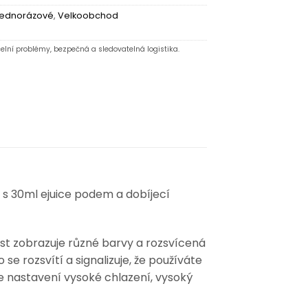
ednorázové
,
Velkoobchod
elní problémy, bezpečná a sledovatelná logistika.
 s 30ml ejuice podem a dobíjecí
ást zobrazuje různé barvy a rozsvícená
se rozsvítí a signalizuje, že používáte
te nastavení vysoké chlazení, vysoký