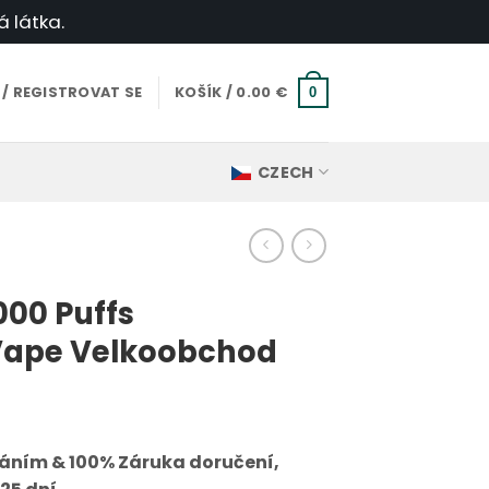
á látka.
 / REGISTROVAT SE
KOŠÍK /
0.00
€
0
CZECH
000 Puffs
Vape Velkoobchod
áním & 100% Záruka doručení,