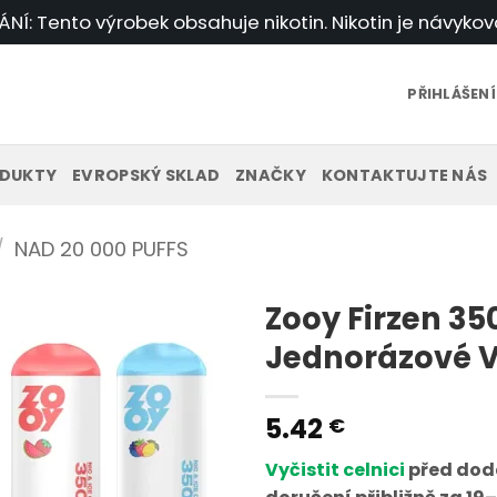
Í: Tento výrobek obsahuje nikotin. Nikotin je návykov
PŘIHLÁŠENÍ
DUKTY
EVROPSKÝ SKLAD
ZNAČKY
KONTAKTUJTE NÁS
/
NAD 20 000 PUFFS
Zooy Firzen 35
Jednorázové 
5.42
€
Vyčistit celnici
před dod