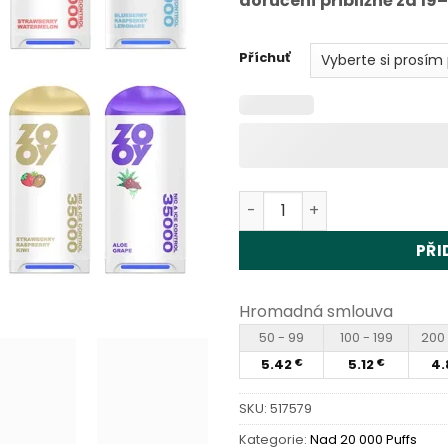
doručení přibližně za 19
Příchuť
Zooy Firzen 35000 Puffs D
PŘI
Hromadná smlouva
50 - 99
100 - 199
200 
5.42
5.12
4.
€
€
SKU:
517579
Kategorie:
Nad 20 000 Puffs