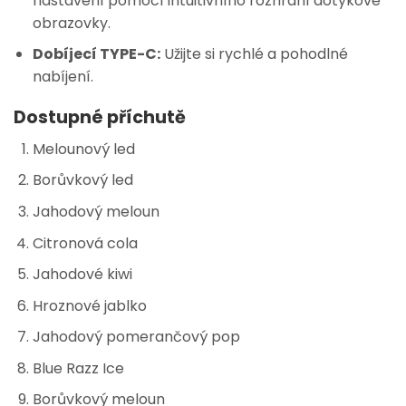
nastavení pomocí intuitivního rozhraní dotykové
obrazovky.
Dobíjecí TYPE-C:
Užijte si rychlé a pohodlné
nabíjení.
Dostupné příchutě
Melounový led
Borůvkový led
Jahodový meloun
Citronová cola
Jahodové kiwi
Hroznové jablko
Jahodový pomerančový pop
Blue Razz Ice
Borůvkový meloun