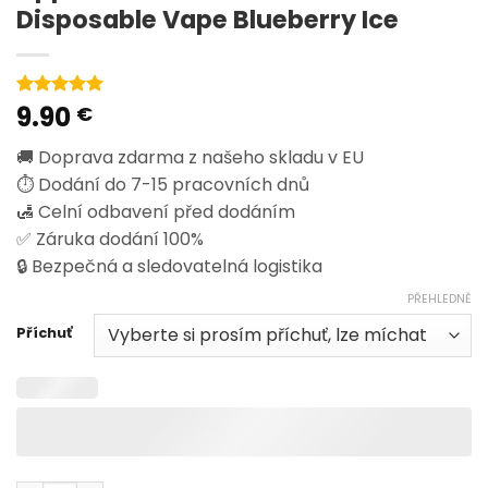
Disposable Vape Blueberry Ice
9.90
Hodnoceno
1
€
5
z 5 na
základě
🚚 Doprava zdarma z našeho skladu v EU
hodnocení
zákazníka
⏱️ Dodání do 7-15 pracovních dnů
🛃 Celní odbavení před dodáním
✅ Záruka dodání 100%
🔒 Bezpečná a sledovatelná logistika
PŘEHLEDNĚ
Příchuť