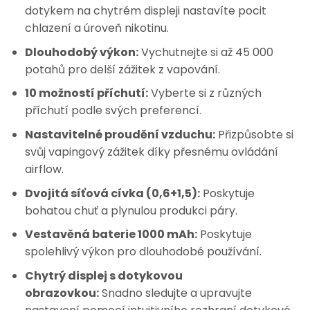
dotykem na chytrém displeji nastavíte pocit
chlazení a úroveň nikotinu.
Dlouhodobý výkon:
Vychutnejte si až 45 000
potahů pro delší zážitek z vapování.
10 možností příchutí:
Vyberte si z různých
příchutí podle svých preferencí.
Nastavitelné proudění vzduchu:
Přizpůsobte si
svůj vapingový zážitek díky přesnému ovládání
airflow.
Dvojitá síťová cívka (0,6+1,5):
Poskytuje
bohatou chuť a plynulou produkci páry.
Vestavěná baterie 1000 mAh:
Poskytuje
spolehlivý výkon pro dlouhodobé používání.
Chytrý displej s dotykovou
obrazovkou:
Snadno sledujte a upravujte