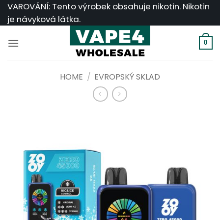
Přeskočit
VAROVÁNÍ: Tento výrobek obsahuje nikotin. Nikotin
na
je návyková látka.
obsah
0
HOME
/
EVROPSKÝ SKLAD