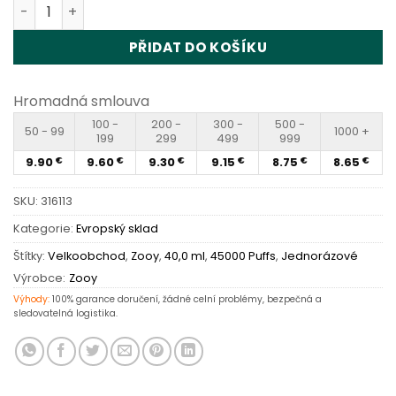
Zooy Zero 45000 Puffs Disposable Vape Wholesale množ
PŘIDAT DO KOŠÍKU
Hromadná smlouva
100 -
200 -
300 -
500 -
50 - 99
1000 +
199
299
499
999
9.90
9.60
9.30
9.15
8.75
8.65
€
€
€
€
€
€
SKU:
316113
Kategorie:
Evropský sklad
Štítky:
Velkoobchod
,
Zooy
,
40,0 ml
,
45000 Puffs
,
Jednorázové
Výrobce:
Zooy
Výhody:
100% garance doručení, žádné celní problémy, bezpečná a
sledovatelná logistika.