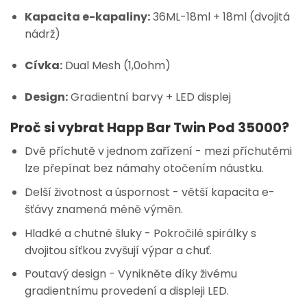
Kapacita e-kapaliny:
36ML-18ml + 18ml (dvojitá
nádrž)
Cívka:
Dual Mesh (1,0ohm)
Design:
Gradientní barvy + LED displej
Proč si vybrat Happ Bar Twin Pod 35000?
Dvě příchutě v jednom zařízení - mezi příchutěmi
lze přepínat bez námahy otočením náustku.
Delší životnost a úspornost - větší kapacita e-
šťávy znamená méně výměn.
Hladké a chutné šluky - Pokročilé spirálky s
dvojitou síťkou zvyšují výpar a chuť.
Poutavý design - Vynikněte díky živému
gradientnímu provedení a displeji LED.