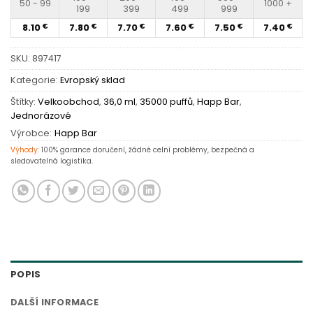
50 - 99
1000 +
199
399
499
999
8.10
7.80
7.70
7.60
7.50
7.40
€
€
€
€
€
€
SKU:
897417
Kategorie:
Evropský sklad
Štítky:
Velkoobchod
,
36,0 ml
,
35000 puffů
,
Happ Bar
,
Jednorázové
Výrobce:
Happ Bar
Výhody:
100% garance doručení, žádné celní problémy, bezpečná a
sledovatelná logistika.
POPIS
DALŠÍ INFORMACE