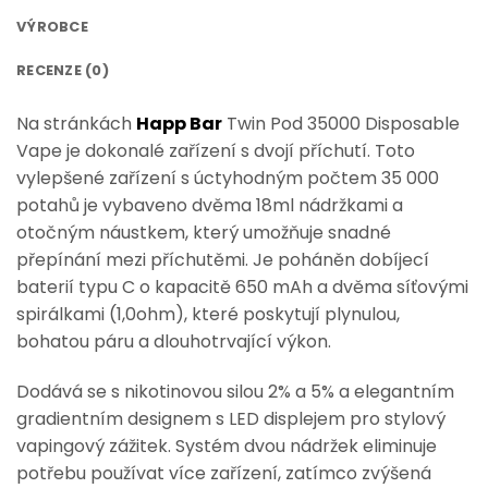
VÝROBCE
RECENZE (0)
Na stránkách
Happ Bar
Twin Pod 35000 Disposable
Vape je dokonalé zařízení s dvojí příchutí. Toto
vylepšené zařízení s úctyhodným počtem 35 000
potahů je vybaveno dvěma 18ml nádržkami a
otočným náustkem, který umožňuje snadné
přepínání mezi příchutěmi. Je poháněn dobíjecí
baterií typu C o kapacitě 650 mAh a dvěma síťovými
spirálkami (1,0ohm), které poskytují plynulou,
bohatou páru a dlouhotrvající výkon.
Dodává se s nikotinovou silou 2% a 5% a elegantním
gradientním designem s LED displejem pro stylový
vapingový zážitek. Systém dvou nádržek eliminuje
potřebu používat více zařízení, zatímco zvýšená