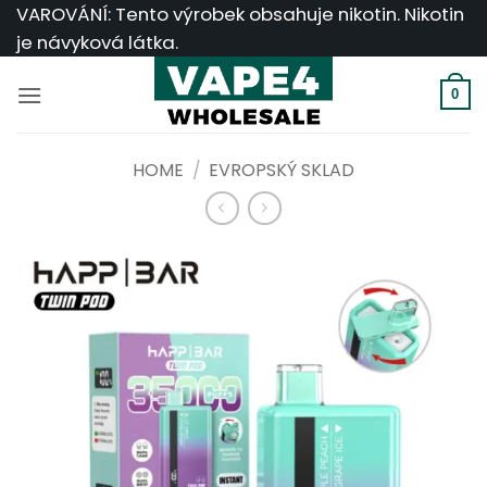
Přeskočit
VAROVÁNÍ: Tento výrobek obsahuje nikotin. Nikotin
na
je návyková látka.
obsah
0
HOME
/
EVROPSKÝ SKLAD