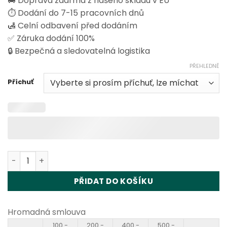
🚚 Doprava zdarma z našeho skladu v EU
⏱️ Dodání do 7-15 pracovních dnů
🛃 Celní odbavení před dodáním
✅ Záruka dodání 100%
🔒 Bezpečná a sledovatelná logistika
PŘEHLEDNĚ
Příchuť
Happ Bar Twin Pod 35000 Disposable Vape množství
PŘIDAT DO KOŠÍKU
Hromadná smlouva
100 -
200 -
400 -
500 -