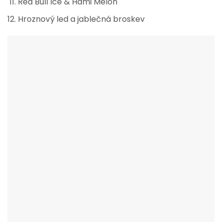
Red Bull Ice & Hami Melon
Hroznový led a jablečná broskev