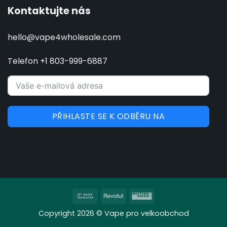
Kontaktujte nás
hello@vape4wholesale.com
Telefon +1 803-999-6887
PŘIHLASTE SE K ODBĚRU NA
Bankovní
Revolut
Western
převod
Union
Copyright 2026 © Vape pro velkoobchod