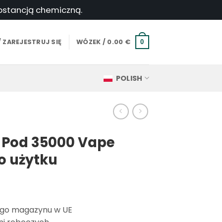
ubstancją chemiczną.
 ZAREJESTRUJ SIĘ
WÓZEK /
0.00
€
0
POLISH
 Pod 35000 Vape
o użytku
ego magazynu w UE