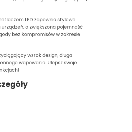
wietlaczem LED zapewnia stylowe
lu urządzeń, a zwiększona pojemność
 wygody bez kompromisów w zakresie
zyciągający wzrok design, długa
ziennego wapowania. Ulepsz swoje
unkcjach!
czegóły