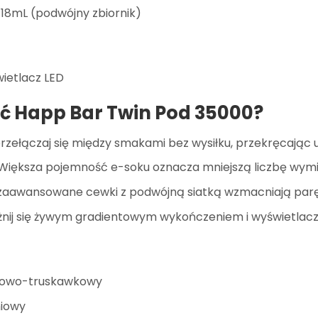
18mL (podwójny zbiornik)
ietlacz LED
ć Happ Bar Twin Pod 35000?
zełączaj się między smakami bez wysiłku, przekręcając u
 Większa pojemność e-soku oznacza mniejszą liczbę wymi
 zaawansowane cewki z podwójną siatką wzmacniają parę
żnij się żywym gradientowym wykończeniem i wyświetlac
sowo-truskawkowy
niowy