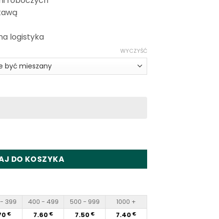
ni roboczych
tawą
na logistyka
WYCZYŚĆ
000 Disposable Vape
AJ DO KOSZYKA
- 399
400 - 499
500 - 999
1000 +
70
7.60
7.50
7.40
€
€
€
€