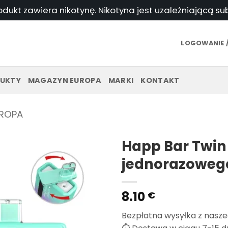
odukt zawiera nikotynę. Nikotyna jest uzależniającą s
LOGOWANIE /
UKTY
MAGAZYN EUROPA
MARKI
KONTAKT
ROPA
Happ Bar Twin
jednorazoweg
8.10
€
Bezpłatna wysyłka z nasz