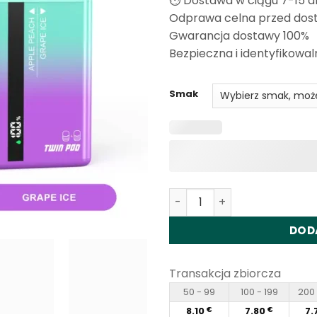
⏱️ Dostawa w ciągu 7-15 d
Odprawa celna przed dos
Gwarancja dostawy 100%
Bezpieczna i identyfikowal
Smak
Ilość Happ Bar Twin Pod 35
DOD
Transakcja zbiorcza
50 - 99
100 - 199
200 
8.10
7.80
7.
€
€