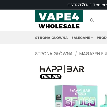
Przejdź
OSTRZEŻENIE: Ten pr
do
treści
STRONA GŁÓWNA
ZALECANE
PROD
STRONA GŁÓWNA
/
MAGAZYN EU