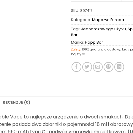
SKU:
897417
Kategoria:
Magazyn Europa
Tagi:
Jednorazowego użytku
,
Sp
Bar
Marka:
Happ Bar
Zalety:
100% gwarancja dostawy, brak pr
logistyka.
RECENZJE (0)
ble Vape to najlepsze urządzenie o dwóch smakach. Dzi
nie posiada dwa zbiorniki o pojemności 18 ml i obrotowy
em 650 mAh typu C i podwójnymi cewkami siatkowymi (1