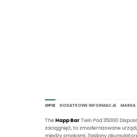
OPIS
DODATKOWE INFORMACJE
MARKA
The
Happ Bar
Twin Pod 35000 Disposa
zaciągnięć, to zmodernizowane urządze
między smakami. Zasilany akumulator