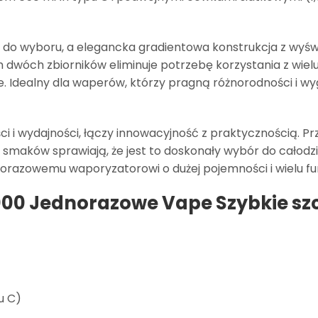
% do wyboru, a elegancka gradientowa konstrukcja z wyś
 dwóch zbiorników eliminuje potrzebę korzystania z wie
ie. Idealny dla waperów, którzy pragną różnorodności i
 i wydajności, łączy innowacyjność z praktycznością. Pr
h smaków sprawiają, że jest to doskonały wybór do całod
dnorazowemu waporyzatorowi o dużej pojemności i wielu f
000 Jednorazowe Vape Szybkie sz
u C)