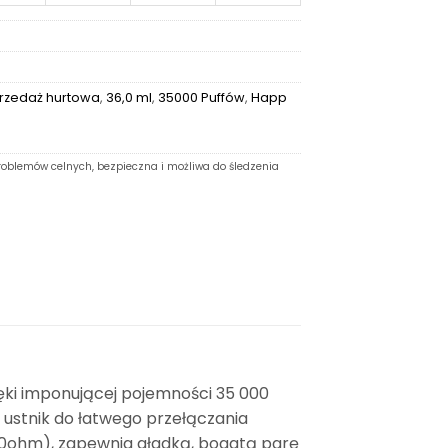
rzedaż hurtowa
,
36,0 ml
,
35000 Puffów
,
Happ
oblemów celnych, bezpieczna i możliwa do śledzenia
ęki imponującej pojemności 35 000
 ustnik do łatwego przełączania
,0ohm), zapewnia gładką, bogatą parę