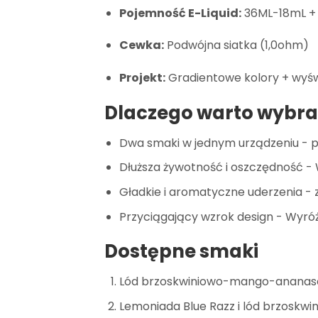
Pojemność E-Liquid:
36ML-18mL + 
Cewka:
Podwójna siatka (1,0ohm)
Projekt:
Gradientowe kolory + wyśw
Dlaczego warto wybra
Dwa smaki w jednym urządzeniu - pr
Dłuższa żywotność i oszczędność -
Gładkie i aromatyczne uderzenia -
Przyciągający wzrok design - Wyró
Dostępne smaki
Lód brzoskwiniowo-mango-anana
Lemoniada Blue Razz i lód brzoskwi