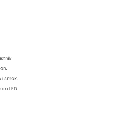
stnik.
an.
 i smak.
zem LED.