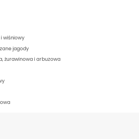
i wiśniowy
zane jagody
, żurawinowa i arbuzowa
wy
kowa