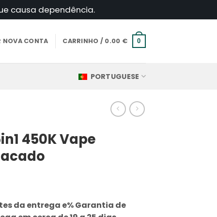
 que causa dependência.
AR NOVA CONTA
CARRINHO /
0.00
€
0
PORTUGUESE
5in1 450K Vape
tacado
es da entrega e% Garantia de