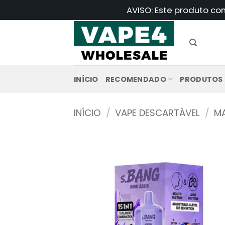
Saltar
AVISO: Este produto co
para
o
conteúdo
INÍCIO
RECOMENDADO
PRODUTOS
INÍCIO
/
VAPE DESCARTÁVEL
/
MA