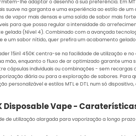
rmitem-lhe adaptar o desenho à sua preferência. Em
MT
s suave na garganta e uma experiência ao estilo de um 
ns de vapor mais densas e uma saída de sabor mais forte
veis
para que possa regular a intensidade do arrefecime
te gelada (Nível 4). Combinado com a avançada tecnolog
e um sabor nítido, quer prefira um acabamento gelado s
r 15in1 450K centra-se na facilidade de utilização e no
ua mão, enquanto o fluxo de ar optimizado garante uma s
tre cápsulas individuais ou combinações - sem recarga
porização diária ou para a exploração de sabores. Para
ão personalizável e estilos MTL e DTL num só dispositiv
 Disposable Vape - Caraterísticas
e de utilização alargada para vaporização a longo prazo