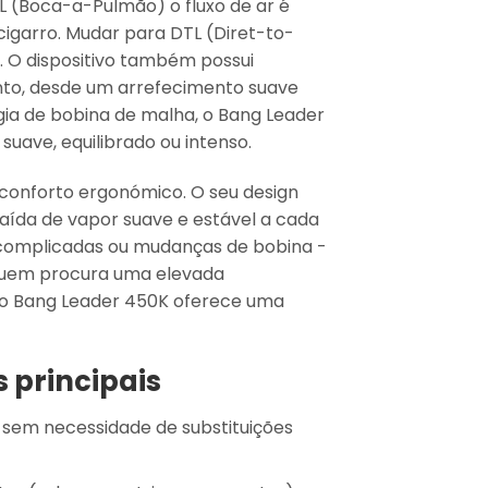
L (Boca-a-Pulmão)
o fluxo de ar é
cigarro. Mudar para
DTL (Diret-to-
. O dispositivo também possui
nto, desde um arrefecimento suave
ia de bobina de malha, o Bang Leader
uave, equilibrado ou intenso.
 conforto ergonómico. O seu design
aída de vapor suave e estável a cada
s complicadas ou mudanças de bobina -
 quem procura uma elevada
o, o Bang Leader 450K oferece uma
 principais
 sem necessidade de substituições