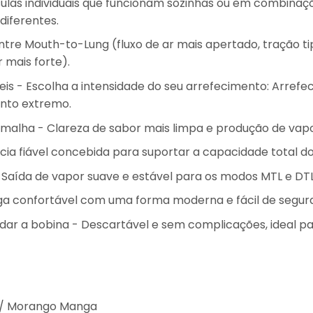
ulas individuais que funcionam sozinhas ou em combinações
diferentes.
ntre Mouth-to-Lung (fluxo de ar mais apertado, tração tip
 mais forte).
eis
- Escolha a intensidade do seu arrefecimento: Arrefec
nto extremo.
 malha
- Clareza de sabor mais limpa e produção de vapo
cia fiável concebida para suportar a capacidade total do
 Saída de vapor suave e estável para os modos MTL e DTL
a confortável com uma forma moderna e fácil de segura
dar a bobina
- Descartável e sem complicações, ideal pa
o / Morango Manga