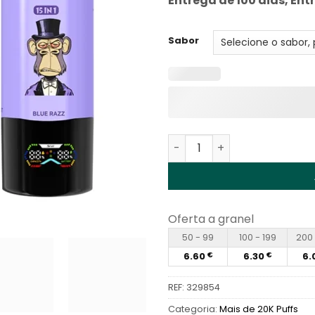
Entrega de 100 dias, Ent
Sabor
Quantidade de Bang Leader
Oferta a granel
50 - 99
100 - 199
200 
6.60
6.30
6.
€
€
REF:
329854
Categoria:
Mais de 20K Puffs