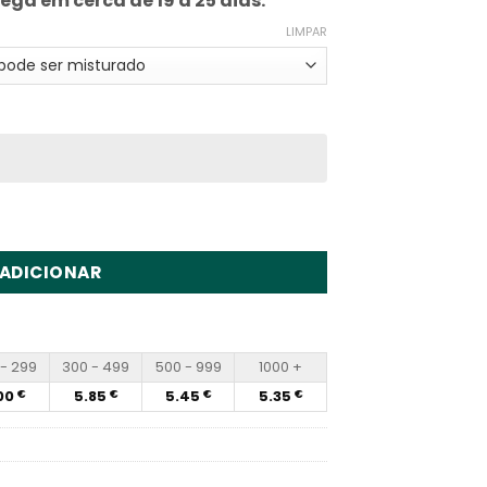
rega em cerca de 19 a 25 dias.
LIMPAR
 15in1 450K Disposable Vape Wholesale
ADICIONAR
- 299
300 - 499
500 - 999
1000 +
00
5.85
5.45
5.35
€
€
€
€