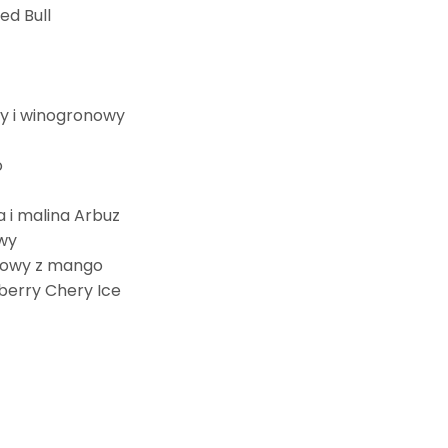
d Bull
wy i winogronowy
o
 i malina Arbuz
wy
niowy z mango
berry Chery Ice