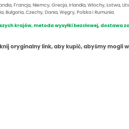
landia, Francja, Niemcy, Grecja, Irlandia, Włochy, Łotwa, L
ia, Bułgaria, Czechy, Dania, Węgry, Polska i Rumunia.
yższych krajów, metoda wysyłki bezcłowej, dostawa 
kliknij oryginalny link, aby kupić, abyśmy mogl