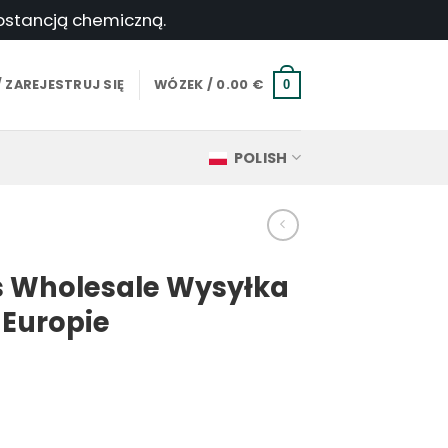
ubstancją chemiczną.
 ZAREJESTRUJ SIĘ
WÓZEK /
0.00
€
0
POLISH
 Wholesale Wysyłka
Europie
res
: