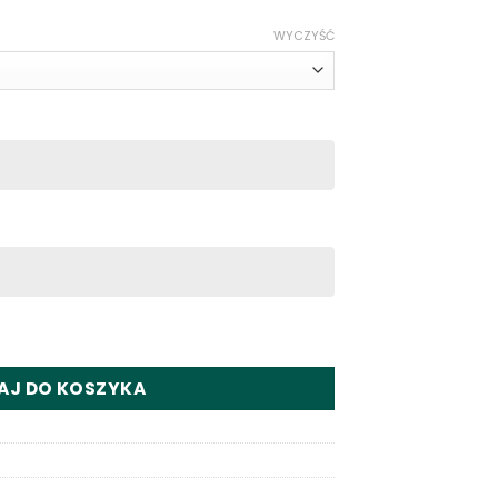
8 €
WYCZYŚĆ
3 €
sale Ship From Europe Warehouse
AJ DO KOSZYKA