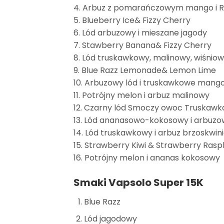
4. Arbuz z pomarańczowym mango i Re
5. Blueberry Ice& Fizzy Cherry
6. Lód arbuzowy i mieszane jagody
7. Stawberry Banana& Fizzy Cherry
8. Lód truskawkowy, malinowy, wiśnio
9. Blue Razz Lemonade& Lemon Lime
10. Arbuzowy lód i truskawkowe mang
11. Potrójny melon i arbuz malinowy
12. Czarny lód Smoczy owoc Truskawka
13. Lód ananasowo-kokosowy i arbuzo
14. Lód truskawkowy i arbuz brzoskwi
15. Strawberry Kiwi & Strawberry Rasp
16. Potrójny melon i ananas kokosowy
Smaki Vapsolo Super 15K
Blue Razz
Lód jagodowy