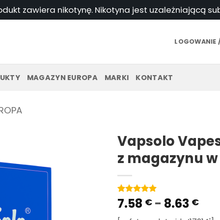
odukt zawiera nikotynę. Nikotyna jest uzależniającą s
LOGOWANIE /
UKTY
MAGAZYN EUROPA
MARKI
KONTAKT
ROPA
Vapsolo Vapes
z magazynu w 
Zak
7.58
-
8.63
Ocena
1
5
€
na
€
5 w
cen
oparciu o