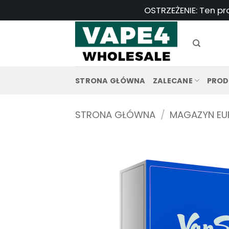
Przejdź
OSTRZEŻENIE: Ten pr
do
treści
STRONA GŁÓWNA
ZALECANE
PROD
STRONA GŁÓWNA
/
MAGAZYN EU