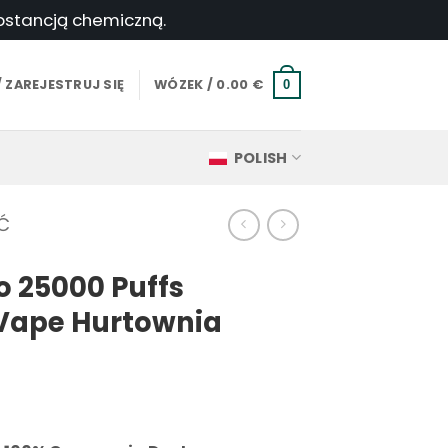
ubstancją chemiczną.
 ZAREJESTRUJ SIĘ
WÓZEK /
0.00
€
0
POLISH
Ć
 25000 Puffs
Vape Hurtownia