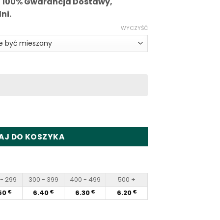
i 100% Gwarancja Dostawy,
ni.
WYCZYŚĆ
 Puffs Disposable Vape Wholesale
AJ DO KOSZYKA
- 299
300 - 399
400 - 499
500 +
50
6.40
6.30
6.20
€
€
€
€