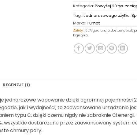
Kategoria:
Powyżej 20 tys. zacią
Tagi:
Jednorazowego użytku
,
Sp
Marka:
Fumot
Zalety:
100% gwarancja dostawy, brak pr
logistyka.
RECENZJE (1)
e jednorazowe wapowanie dzięki ogromnej pojemności 20 m
odzie, jak i wydajności, to zaawansowane urządzenie je
iem typu C, dzięki czemu nigdy nie zabraknie Ci energi
 5%, wszystkie dostarczane przez zaawansowany system ce
ęste chmury pary.