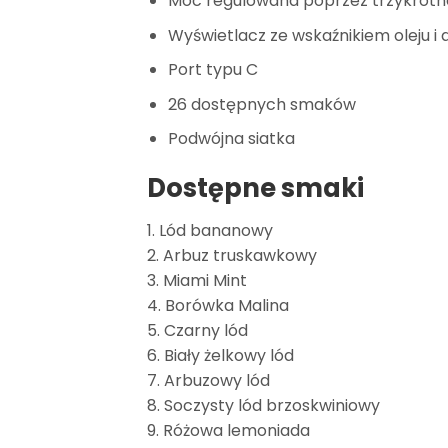
Moc regulowana poprzez trzykrotn
Wyświetlacz ze wskaźnikiem oleju i
Port typu C
26 dostępnych smaków
Podwójna siatka
Dostępne smaki
1. Lód bananowy
2. Arbuz truskawkowy
3. Miami Mint
4. Borówka Malina
5. Czarny lód
6. Biały żelkowy lód
7. Arbuzowy lód
8. Soczysty lód brzoskwiniowy
9. Różowa lemoniada