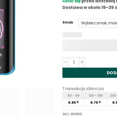
Oclić się
przed dostawą 
ocenę
klientów
Dostawa w około 19–25 d
Smak
Ilość Fumot Tornado 25000
DOD
Transakcja zbiorcza
50 - 99
100 - 199
200 
6.85
6.75
6.
€
€
SKU:
959815