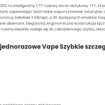
00, to inteligentny 1,77-calowy ekran dotykowy TFT, któ
aterii, zapewniając beztroskie waporyzowanie. Intuicyjne
pomocą zaledwie 3 kliknięć, a 26 dostępnych smaków zas
e deserami. Elegancka, ergonomiczna konstrukcja łącz
 czemu idealnie nadaje się do całodziennego użytku, nieza
jednorazowe Vape Szybkie szcze