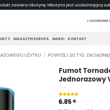
odukt zawiera nikotynę. Nikotyna jest uzależniającą s
LOGOWANIE /
UKTY
MAGAZYN EUROPA
MARKI
KONTAKT
RAZOWEGO UŻYTKU
/
POWYŻEJ 20 TYS. ZACIĄGNIĘ
Fumot Tornado
Jednorazowy 
6.85
Ocena
1
5
na
€
5 w
oparciu o