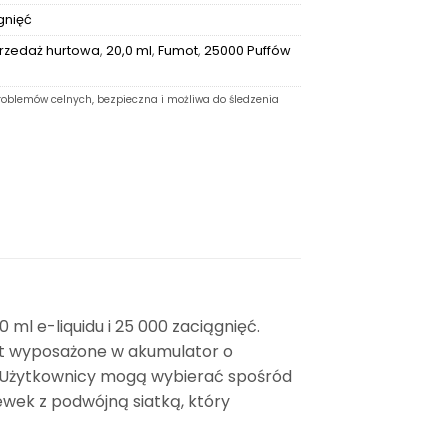
gnięć
rzedaż hurtowa
,
20,0 ml
,
Fumot
,
25000 Puffów
oblemów celnych, bezpieczna i możliwa do śledzenia
l e-liquidu i 25 000 zaciągnięć.
st wyposażone w akumulator o
i. Użytkownicy mogą wybierać spośród
wek z podwójną siatką, który