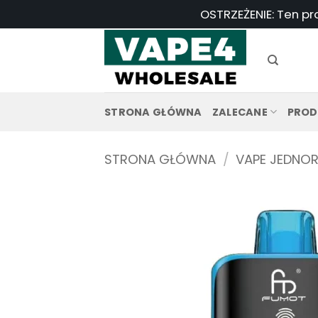
Przejdź
OSTRZEŻENIE: Ten pr
do
treści
STRONA GŁÓWNA
ZALECANE
PROD
STRONA GŁÓWNA
/
VAPE JEDNO