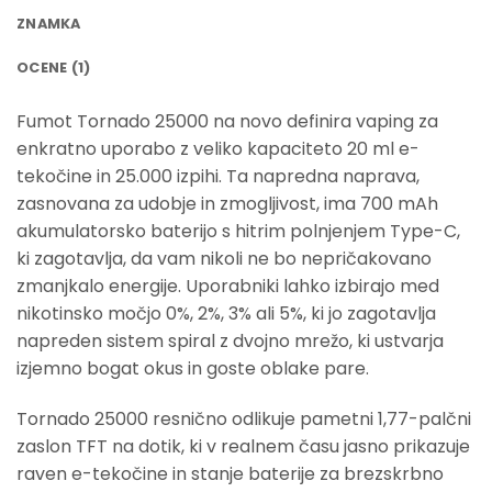
ZNAMKA
OCENE (1)
Fumot Tornado 25000 na novo definira vaping za
enkratno uporabo z veliko kapaciteto 20 ml e-
tekočine in 25.000 izpihi. Ta napredna naprava,
zasnovana za udobje in zmogljivost, ima 700 mAh
akumulatorsko baterijo s hitrim polnjenjem Type-C,
ki zagotavlja, da vam nikoli ne bo nepričakovano
zmanjkalo energije. Uporabniki lahko izbirajo med
nikotinsko močjo 0%, 2%, 3% ali 5%, ki jo zagotavlja
napreden sistem spiral z dvojno mrežo, ki ustvarja
izjemno bogat okus in goste oblake pare.
Tornado 25000 resnično odlikuje pametni 1,77-palčni
zaslon TFT na dotik, ki v realnem času jasno prikazuje
raven e-tekočine in stanje baterije za brezskrbno