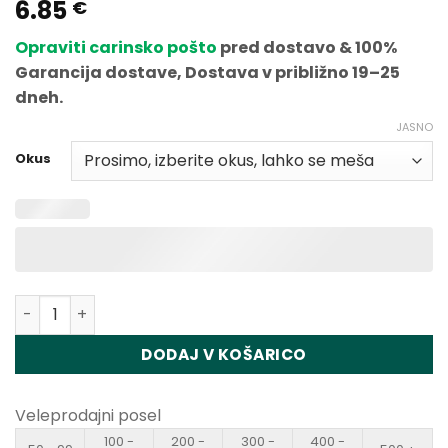
6.85
Ocenjeno
1
€
5
od 5 na
podlagi
Opraviti carinsko pošto
pred dostavo & 100%
ocene
strank
Garancija dostave, Dostava v približno 19–25
dneh.
JASNO
Okus
Količina Fumot Tornado 25000 Puffs Disposable Vape W
DODAJ V KOŠARICO
Veleprodajni posel
100 -
200 -
300 -
400 -