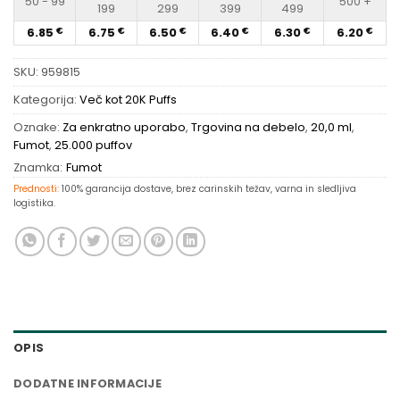
50 - 99
500 +
199
299
399
499
6.85
6.75
6.50
6.40
6.30
6.20
€
€
€
€
€
€
SKU:
959815
Kategorija:
Več kot 20K Puffs
Oznake:
Za enkratno uporabo
,
Trgovina na debelo
,
20,0 ml
,
Fumot
,
25.000 puffov
Znamka:
Fumot
Prednosti:
100% garancija dostave, brez carinskih težav, varna in sledljiva
logistika.
OPIS
DODATNE INFORMACIJE