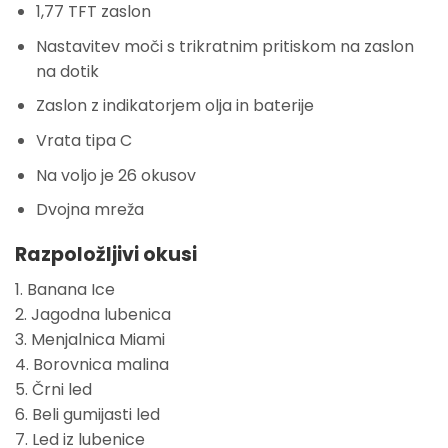
1,77 TFT zaslon
Nastavitev moči s trikratnim pritiskom na zaslon
na dotik
Zaslon z indikatorjem olja in baterije
Vrata tipa C
Na voljo je 26 okusov
Dvojna mreža
Razpoložljivi okusi
1. Banana Ice
2. Jagodna lubenica
3. Menjalnica Miami
4. Borovnica malina
5. Črni led
6. Beli gumijasti led
7. Led iz lubenice