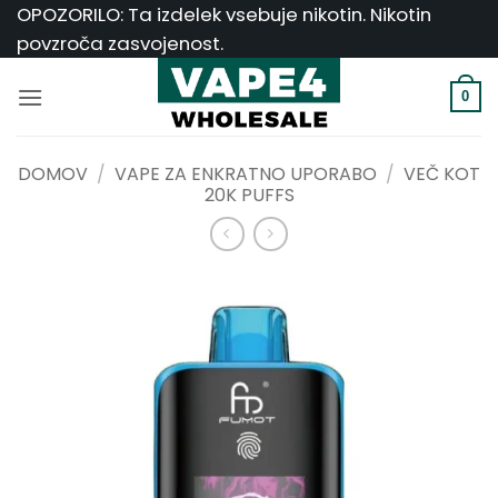
Skoči
OPOZORILO: Ta izdelek vsebuje nikotin. Nikotin
na
povzroča zasvojenost.
vsebino
0
DOMOV
/
VAPE ZA ENKRATNO UPORABO
/
VEČ KOT
20K PUFFS