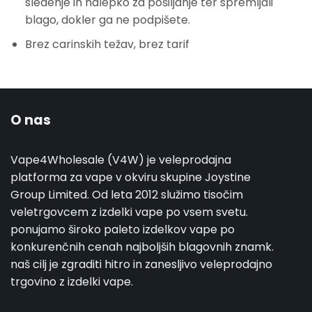
sledenje in nalepko za pošiljanje ter spremljali
blago, dokler ga ne podpišete.
Brez carinskih težav, brez tarif
O nas
Vape4Wholesale (V4W) je veleprodajna
platforma za vape v okviru skupine Joystine
Group Limited. Od leta 2012 služimo tisočim
veletrgovcem z izdelki vape po vsem svetu.
ponujamo široko paleto izdelkov vape po
konkurenčnih cenah najboljših blagovnih znamk.
naš cilj je zgraditi hitro in zanesljivo veleprodajno
trgovino z izdelki vape.