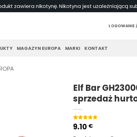
odukt zawiera nikotynę. Nikotyna jest uzależniającą s
LOGOWANIE /
UKTY
MAGAZYN EUROPA
MARKI
KONTAKT
ROPA
Elf Bar GH230
sprzedaż hur
9.10
Ocena
2
5
€
na
5 w
oparciu o