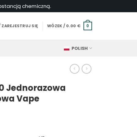
ubstancją chemiczną.
 ZAREJESTRUJ SIĘ
WÓZEK /
0.00
€
0
POLISH
00 Jednorazowa
towa Vape