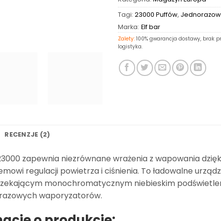
Tagi:
23000 Puffów
,
Jednorazow
Marka:
Elf bar
Zalety:
100% gwarancja dostawy, brak pr
logistyka.
RECENZJE (2)
3000 zapewnia niezrównane wrażenia z wapowania dzięki
mowi regulacji powietrza i ciśnienia. To ładowalne urzą
zekającym monochromatycznym niebieskim podświetleni
orazowych waporyzatorów.
macje o produkcie: