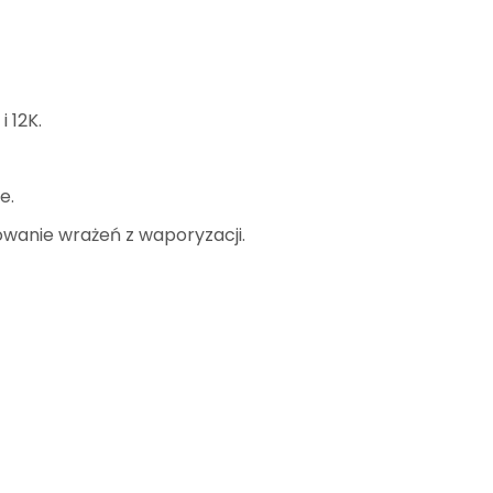
 12K.
e.
owanie wrażeń z waporyzacji.