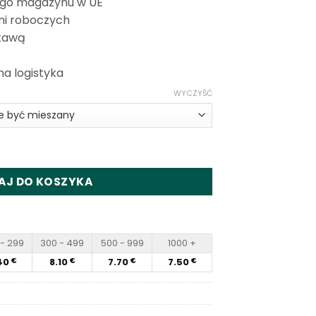
ego magazynu w UE
ni roboczych
tawą
na logistyka
WYCZYŚĆ
osable Vape Wholesale
AJ DO KOSZYKA
- 299
300 - 499
500 - 999
1000 +
40
8.10
7.70
7.50
€
€
€
€