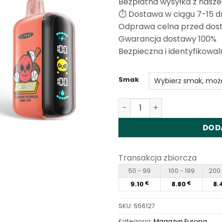
Bezpłatna wysyłka z nasz
ocen
klientów
⏱️ Dostawa w ciągu 7-15 d
Odprawa celna przed dos
Gwarancja dostawy 100%
Bezpieczna i identyfikowal
Smak
Ilość Elf Bar GH23000 Disp
DOD
Transakcja zbiorcza
50 - 99
100 - 199
200 
9.10
8.80
8.
€
€
SKU:
556127
Kategoria:
Magazyn Europa