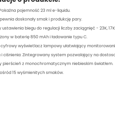
okaźna pojemność 23 ml e-liquidu.
pewnia doskonały smak i produkcję pary.
ustawienia biegu do regulacji liczby zaciągnięć - 23K, 17K i
żony w baterię 850 mAh i ładowanie typu C.
cyfrowy wyświetlacz lampowy ułatwiający monitorowani
 i ciśnienia: Zintegrowany system pozwalający na dostos
y pierścień z monochromatycznym niebieskim światłem.
pośród 15 wyśmienitych smaków.