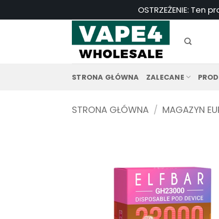
Przejdź
OSTRZEŻENIE: Ten pr
do
treści
STRONA GŁÓWNA
ZALECANE
PROD
STRONA GŁÓWNA
/
MAGAZYN EU