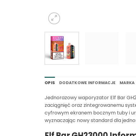
OPIS
DODATKOWE INFORMACJE
MARKA
Jednorazowy waporyzator Elf Bar GH2
zaciągnięć oraz zintegrowanemu syste
cyfrowym ekranem bocznym tuby i ur
wyznaczając nowy standard dla jedn
Elf Bar GH23000 Infor