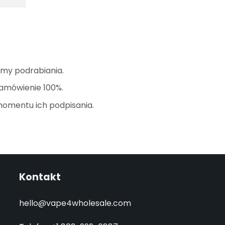
amy podrabiania.
zamówienie 100%.
momentu ich podpisania.
Kontakt
hello@vape4wholesale.com