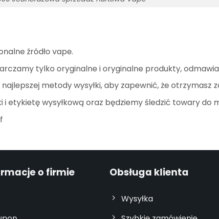
onalne źródło vape.
arczamy tylko oryginalne i oryginalne produkty, odmawi
ajlepszej metody wysyłki, aby zapewnić, że otrzymasz 
 i etykietę wysyłkową oraz będziemy śledzić towary do 
f
ormacje o firmie
Obsługa klienta
Wysyłka
upon
Szybkie zamówienie