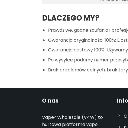
DLACZEGO MY?
Prawdziwe, godne zaufania i profesj
Gwarancja oryginalności 100%: Dost
Gwarancja dostawy 100%: Używamy n
Po wysyłce podamy numer przesyłki
Brak problemów celnych, brak tary
O nas
Inf
O
Vape4Wholesale (V4W) to
hurtowa platforma vape
K