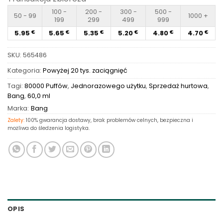
100 -
200 -
300 -
500 -
50 - 99
1000 +
199
299
499
999
5.95
5.65
5.35
5.20
4.80
4.70
€
€
€
€
€
€
SKU:
565486
Kategoria:
Powyżej 20 tys. zaciągnięć
Tagi:
80000 Puffów
,
Jednorazowego użytku
,
Sprzedaż hurtowa
,
Bang
,
60,0 ml
Marka:
Bang
Zalety:
100% gwarancja dostawy, brak problemów celnych, bezpieczna i
możliwa do śledzenia logistyka.
OPIS