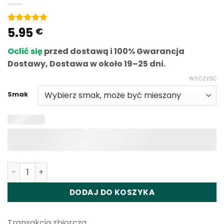
5.95
Ocena
3
€
4.67
na 5
w oparciu
Oclić się
przed dostawą i 100% Gwarancja
o
ocen
klientów
Dostawy, Dostawa w około 19–25 dni.
WYCZYŚĆ
Smak
Ilość Bang Box 3in1 80K Puffs Disposable Vape Wholesale
DODAJ DO KOSZYKA
Transakcja zbiorcza