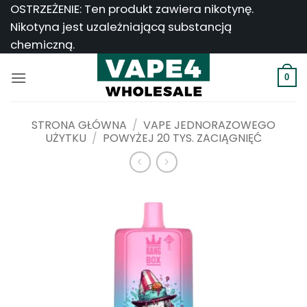
Przejdź
OSTRZEŻENIE: Ten produkt zawiera nikotynę.
do
Nikotyna jest uzależniającą substancją
treści
chemiczną.
0
STRONA GŁÓWNA
/
VAPE JEDNORAZOWEGO
UŻYTKU
/
POWYŻEJ 20 TYS. ZACIĄGNIĘĆ