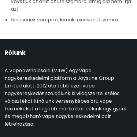
követjük az árut az Ön számára, amíg alá nem írja
azt.
Nincsenek vámproblémák, nincsenek vámok
Rólunk
A Vape4Wholesale (V4W) egy vape
nagykereskedelmi platform a Joystine Group
Limited alatt. 2012 óta több ezer vape
nagykereskedőt szolgálunk ki világszerte. széles
választékot kínálunk versenyképes árú vape
termékeket a legjobb márkáktól. célunk egy gyors
és megbízható vape nagykereskedelmi bolt
létrehozása.