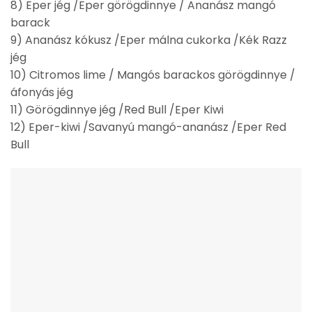
8) Eper jég /Eper görögdinnye / Ananász mangó
barack
9) Ananász kókusz /Eper málna cukorka /Kék Razz
jég
10) Citromos lime / Mangós barackos görögdinnye /
áfonyás jég
11) Görögdinnye jég /Red Bull /Eper Kiwi
12) Eper-kiwi /Savanyú mangó-ananász /Eper Red
Bull