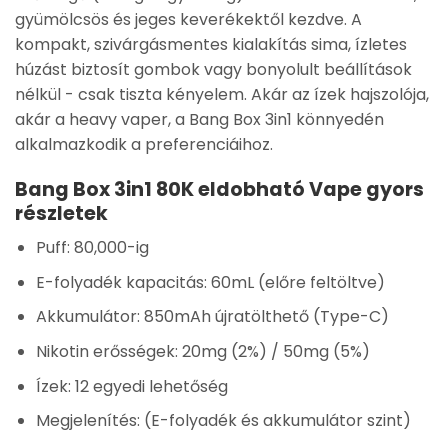
gyümölcsös és jeges keverékektől kezdve. A
kompakt, szivárgásmentes kialakítás sima, ízletes
húzást biztosít gombok vagy bonyolult beállítások
nélkül - csak tiszta kényelem. Akár az ízek hajszolója,
akár a heavy vaper, a Bang Box 3in1 könnyedén
alkalmazkodik a preferenciáihoz.
Bang Box 3in1 80K eldobható Vape gyors
részletek
Puff: 80,000-ig
E-folyadék kapacitás: 60mL (előre feltöltve)
Akkumulátor: 850mAh újratölthető (Type-C)
Nikotin erősségek: 20mg (2%) / 50mg (5%)
Ízek: 12 egyedi lehetőség
Megjelenítés: (E-folyadék és akkumulátor szint)