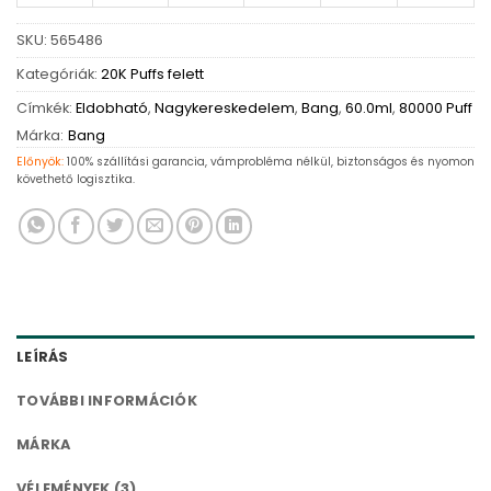
SKU:
565486
Kategóriák:
20K Puffs felett
Címkék:
Eldobható
,
Nagykereskedelem
,
Bang
,
60.0ml
,
80000 Puff
Márka:
Bang
Előnyök:
100% szállítási garancia, vámprobléma nélkül, biztonságos és nyomon
követhető logisztika.
LEÍRÁS
TOVÁBBI INFORMÁCIÓK
MÁRKA
VÉLEMÉNYEK (3)