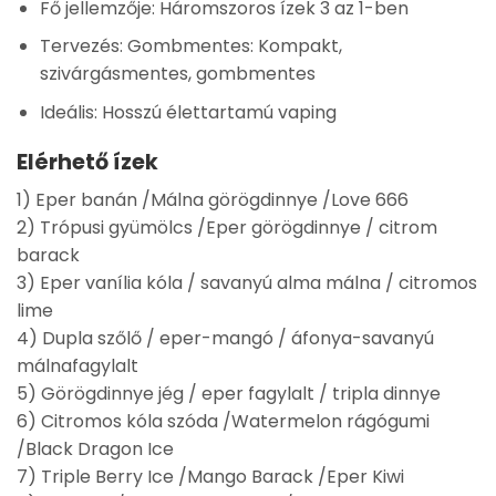
Fő jellemzője: Háromszoros ízek 3 az 1-ben
Tervezés: Gombmentes: Kompakt,
szivárgásmentes, gombmentes
Ideális: Hosszú élettartamú vaping
Elérhető ízek
1) Eper banán /Málna görögdinnye /Love 666
2) Trópusi gyümölcs /Eper görögdinnye / citrom
barack
3) Eper vanília kóla / savanyú alma málna / citromos
lime
4) Dupla szőlő / eper-mangó / áfonya-savanyú
málnafagylalt
5) Görögdinnye jég / eper fagylalt / tripla dinnye
6) Citromos kóla szóda /Watermelon rágógumi
/Black Dragon Ice
7) Triple Berry Ice /Mango Barack /Eper Kiwi