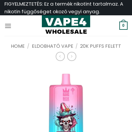
Ugrás
FIGYELMEZTETÉS: Ez a termék nikotint tartalmaz. A
a
nikotin függőséget okozó vegyi anyag.
tartalomra
0
HOME
/
ELDOBHATÓ VAPE
/
20K PUFFS FELETT