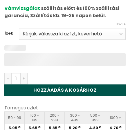
based on
Vámvizsgálat
szállítás előtt és 100% Szállítási
customer
ratings
garancia, Szállítás kb. 19-25 napon belül.
TISZTA
Ízek
Bang Box 3in1 80K Puffs Disposable Vape Wholesale me
HOZZÁADÁS A KOSÁRHOZ
Tömeges üzlet
100 -
200 -
300 -
500 -
50 - 99
1000 +
199
299
499
999
5.95
5.65
5.35
5.20
4.80
4.70
€
€
€
€
€
€