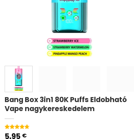
Bang Box 3in1 80K Puffs Eldobható
Vape nagykereskedelem
5.95
Rated
3
4.67
€
out of 5