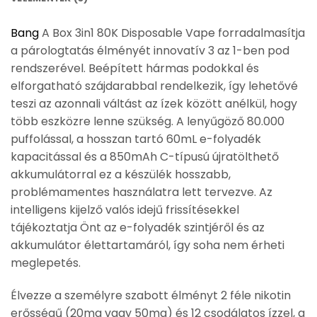
Bang
A Box 3in1 80K Disposable Vape forradalmasítja
a párologtatás élményét innovatív 3 az 1-ben pod
rendszerével. Beépített hármas podokkal és
elforgatható szájdarabbal rendelkezik, így lehetővé
teszi az azonnali váltást az ízek között anélkül, hogy
több eszközre lenne szükség. A lenyűgöző 80.000
puffolással, a hosszan tartó 60mL e-folyadék
kapacitással és a 850mAh C-típusú újratölthető
akkumulátorral ez a készülék hosszabb,
problémamentes használatra lett tervezve. Az
intelligens kijelző valós idejű frissítésekkel
tájékoztatja Önt az e-folyadék szintjéről és az
akkumulátor élettartamáról, így soha nem érheti
meglepetés.
Élvezze a személyre szabott élményt 2 féle nikotin
erősségű (20mg vagy 50mg) és 12 csodálatos ízzel, a