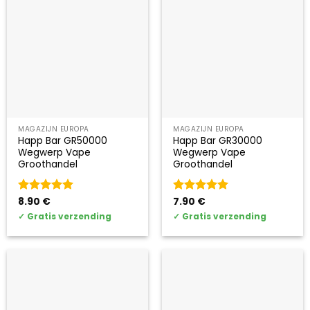
MAGAZIJN EUROPA
MAGAZIJN EUROPA
Happ Bar GR50000
Happ Bar GR30000
Wegwerp Vape
Wegwerp Vape
Groothandel
Groothandel
Gewaardeerd
8.90
€
Gewaardeerd
7.90
€
5
uit 5
5
uit 5
✓
Gratis verzending
✓
Gratis verzending