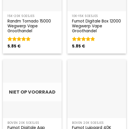
15K~20K SOESJES
10K~15K SOESJES
Randm Tornado 15000
Fumot Digitale Box 12000
Wegwerp Vape
Wegwerp Vape
Groothandel
Groothandel
Gewaardeerd
5.85
€
Gewaardeerd
5.85
€
5
uit 5
4.75
uit 5
NIET OP VOORRAAD
BOVEN 20K SOESJES
BOVEN 20K SOESJES
Fumot Digitale Aap
Fumot Luipaard 40K