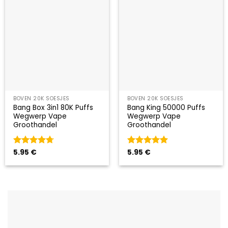
BOVEN 20K SOESJES
BOVEN 20K SOESJES
Bang Box 3in1 80K Puffs
Bang King 50000 Puffs
Wegwerp Vape
Wegwerp Vape
Groothandel
Groothandel
Gewaardeerd
5.95
€
Gewaardeerd
5.95
€
4.67
uit 5
5
uit 5