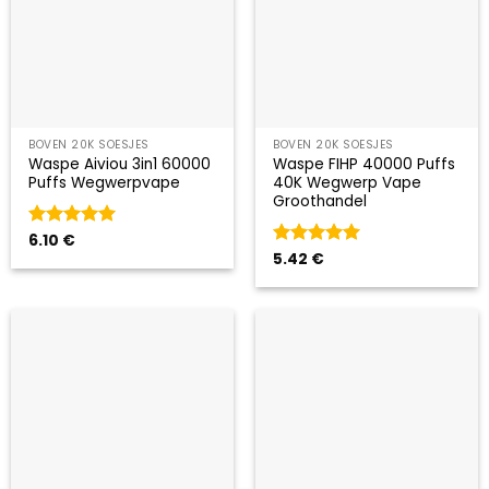
BOVEN 20K SOESJES
BOVEN 20K SOESJES
Waspe Aiviou 3in1 60000
Waspe FIHP 40000 Puffs
Puffs Wegwerpvape
40K Wegwerp Vape
Groothandel
Gewaardeerd
6.10
€
5
uit 5
Gewaardeerd
5.42
€
5
uit 5