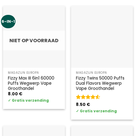
6-IN-1
NIET OP VOORRAAD
MAGAZIJN EUROPA
MAGAZIJN EUROPA
Fizzy Max III 6in1 60000
Fizzy Twins 50000 Puffs
Puffs Wegwerp Vape
Dual Flavors Wegwerp
Groothandel
Vape Groothandel
8.00
€
✓
Gratis verzending
Gewaardeerd
8.50
€
4.5
uit 5
✓
Gratis verzending