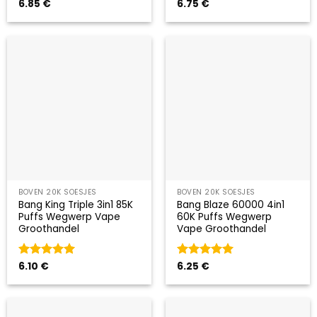
Gewaardeerd
6.85
€
Gewaardeerd
6.75
€
5
uit 5
5
uit 5
BOVEN 20K SOESJES
BOVEN 20K SOESJES
Bang King Triple 3in1 85K
Bang Blaze 60000 4in1
Puffs Wegwerp Vape
60K Puffs Wegwerp
Groothandel
Vape Groothandel
Gewaardeerd
6.10
€
Gewaardeerd
6.25
€
5
uit 5
5
uit 5