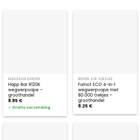
MAGAZIJN EUROPA
BOVEN 20K SOESJES
Happ Bar R120K
Fumot ECO 4-in-1
wegwerpvape –
wegwerpvape met
groothandel
80.000 trekjes –
groothandel
8.85
€
8.25
€
✓
Gratis verzending