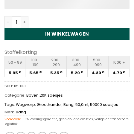
Bang King 50000 Puffs Disposable Vape Wholesale hoev
IN WINKELWAGEN
Staffelkorting
100 -
200 -
300 -
500 -
50 - 99
1000 +
199
299
499
999
5.95
5.65
5.35
5.20
4.80
4.70
€
€
€
€
€
€
SKU:
115333
Categorie:
Boven 20K soesjes
Tags:
Wegwerp
,
Groothandel
,
Bang
,
50,0ml
,
50000 soesjes
Merk:
Bang
Voordelen:
100% leveringsgarantie, geen douanekwesties, veilige en traceerbare
logistiek.