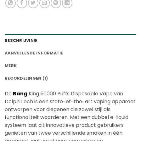
BESCHRIJVING
AANVULLENDE INFORMATIE
MERK
BEOORDELINGEN (1)
De
Ban
g
King 50000 Puffs Disposable Vape van
DelphiTech is een state-of-the-art vaping apparaat
ontworpen voor diegenen die zowel stijl als
functionaliteit waarderen. Met een dubbel e-liquid
systeem laat dit innovatieve product gebruikers
genieten van twee verschillende smaken in één
apparaat, wat zorgt voor een unieke en