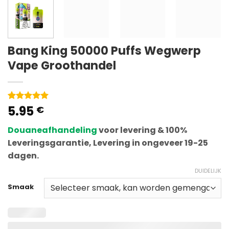
Bang King 50000 Puffs Wegwerp
Vape Groothandel
5.95
Gewaardeerd
1
€
5
van 5
gebaseerd
Douaneafhandeling
voor levering & 100%
op
klantenbeoordeling
Leveringsgarantie, Levering in ongeveer 19-25
dagen.
DUIDELIJK
Smaak