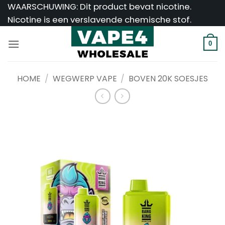
Ga
WAARSCHUWING: Dit product bevat nicotine.
naar
Nicotine is een verslavende chemische stof.
inhoud
0
HOME
/
WEGWERP VAPE
/
BOVEN 20K SOESJES