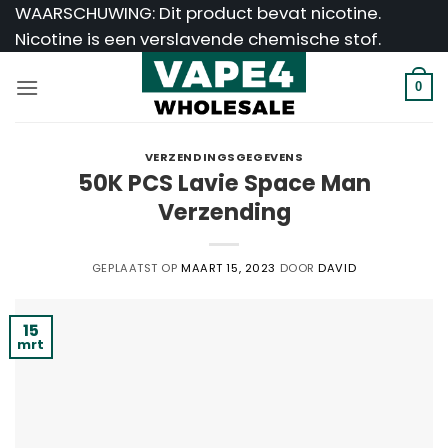
Ga
WAARSCHUWING: Dit product bevat nicotine.
naar
Nicotine is een verslavende chemische stof.
inhoud
0
VERZENDINGSGEGEVENS
50K PCS Lavie Space Man
Verzending
GEPLAATST OP
MAART 15, 2023
DOOR
DAVID
15
mrt