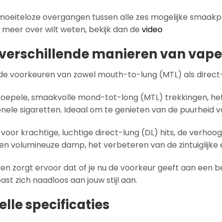
moeiteloze overgangen tussen alle zes mogelijke smaakpr
er meer over wilt weten, bekijk dan de
video
 verschillende manieren van vap
 op de voorkeuren van zowel mouth-to-lung (MTL) als direct
soepele, smaakvolle mond-tot-long (MTL) trekkingen, het
ionele sigaretten. Ideaal om te genieten van de puurheid v
oor krachtige, luchtige direct-lung (DL) hits, de verh
 volumineuze damp, het verbeteren van de zintuiglijke e
en zorgt ervoor dat of je nu de voorkeur geeft aan een b
ast zich naadloos aan jouw stijl aan.
nelle specificaties