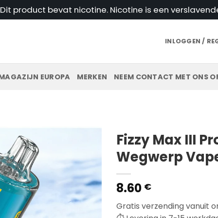
t product bevat nicotine. Nicotine is een verslavend
INLOGGEN / RE
MAGAZIJN EUROPA
MERKEN
NEEM CONTACT MET ONS O
Fizzy Max III Pr
Wegwerp Vape
8.60
€
Gratis verzending vanuit o