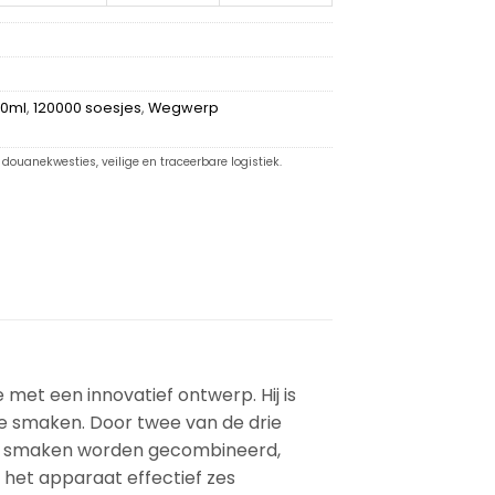
,0ml
,
120000 soesjes
,
Wegwerp
douanekwesties, veilige en traceerbare logistiek.
met een innovatief ontwerp. Hij is
nde smaken. Door twee van de drie
ee smaken worden gecombineerd,
 het apparaat effectief zes