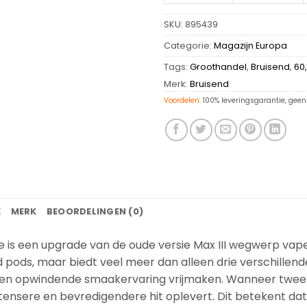
SKU:
895439
Categorie:
Magazijn Europa
Tags:
Groothandel
,
Bruisend
,
60
Merk:
Bruisend
Voordelen:
100% leveringsgarantie, geen 
E
MERK
BEOORDELINGEN (0)
 is een upgrade van de oude versie Max III wegwerp vape 
id pods, maar biedt veel meer dan alleen drie verschille
e en opwindende smaakervaring vrijmaken. Wanneer tw
ensere en bevredigendere hit oplevert. Dit betekent dat