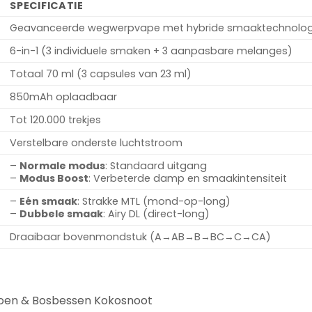
SPECIFICATIE
Geavanceerde wegwerpvape met hybride smaaktechnolog
6-in-1 (3 individuele smaken + 3 aanpasbare melanges)
Totaal 70 ml (3 capsules van 23 ml)
850mAh oplaadbaar
Tot 120.000 trekjes
Verstelbare onderste luchtstroom
–
Normale modus
: Standaard uitgang
–
Modus Boost
: Verbeterde damp en smaakintensiteit
–
Eén smaak
: Strakke MTL (mond-op-long)
–
Dubbele smaak
: Airy DL (direct-long)
Draaibaar bovenmondstuk (A→AB→B→BC→C→CA)
moen & Bosbessen Kokosnoot