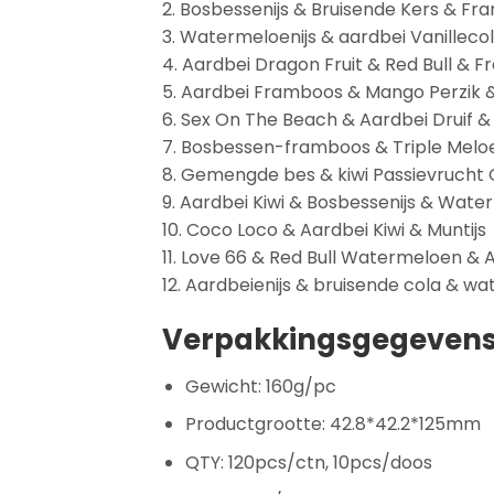
2. Bosbessenijs & Bruisende Kers & F
3. Watermeloenijs & aardbei Vanillec
4. Aardbei Dragon Fruit & Red Bull 
5. Aardbei Framboos & Mango Perzik
6. Sex On The Beach & Aardbei Druif 
7. Bosbessen-framboos & Triple Meloe
8. Gemengde bes & kiwi Passievruch
9. Aardbei Kiwi & Bosbessenijs & Wate
10. Coco Loco & Aardbei Kiwi & Muntijs
11. Love 66 & Red Bull Watermeloen &
12. Aardbeienijs & bruisende cola &
Verpakkingsgegeven
Gewicht: 160g/pc
Productgrootte: 42.8*42.2*125mm
QTY: 120pcs/ctn, 10pcs/doos