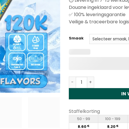
⏱️ Levering in 7-15 werkd
Douane ingeklaard voor le
✅ 100% leveringsgarantie
Veilige & traceerbare logis
Smaak
Fizzy Max III Pro 6in1 120K
IN
Staffelkorting
50 - 99
100 - 199
8.60
8.20
€
€