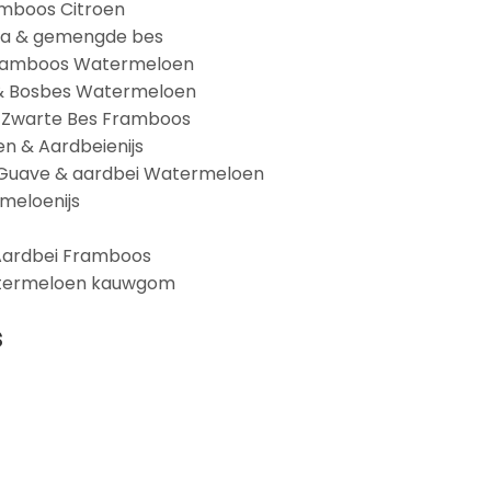
ramboos Citroen
ola & gemengde bes
& Framboos Watermeloen
 & Bosbes Watermeloen
& Zwarte Bes Framboos
n & Aardbeienijs
t Guave & aardbei Watermeloen
rmeloenijs
 Aardbei Framboos
 watermeloen kauwgom
s