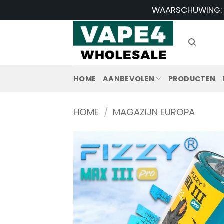
Ga
WAARSCHUWING: Di
naar
inhoud
HOME
AANBEVOLEN
PRODUCTEN
HOME
/
MAGAZIJN EUROPA