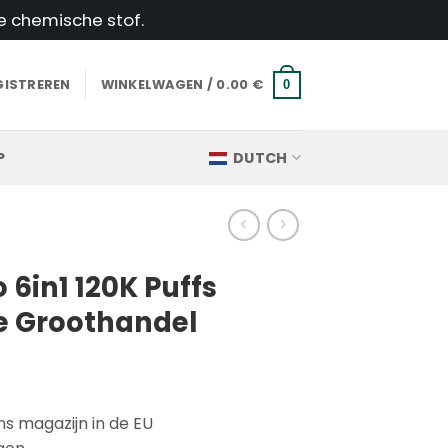
e chemische stof.
GISTREREN
WINKELWAGEN /
0.00
€
0
P
DUTCH
o 6in1 120K Puffs
 Groothandel
ns magazijn in de EU