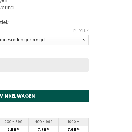
agen
vering
tiek
DUIDELIJK
 Puffs Disposable Vape Wholesale hoeveelheid
 WINKELWAGEN
200 - 399
400 - 999
1000 +
7.95
7.75
7.60
€
€
€