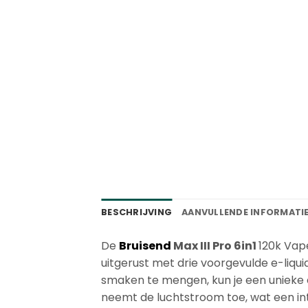
BESCHRIJVING
AANVULLENDE INFORMATI
De
Bruisend
Max III Pro 6in1
120k Vape
uitgerust met drie voorgevulde e-liqu
smaken te mengen, kun je een uniek
neemt de luchtstroom toe, wat een int