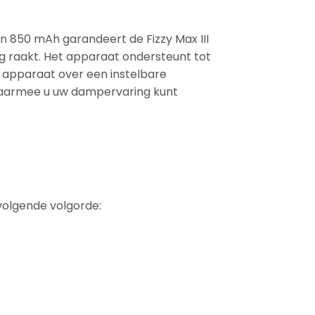
an 850 mAh garandeert de Fizzy Max III
eeg raakt. Het apparaat ondersteunt tot
t apparaat over een instelbare
waarmee u uw dampervaring kunt
volgende volgorde: