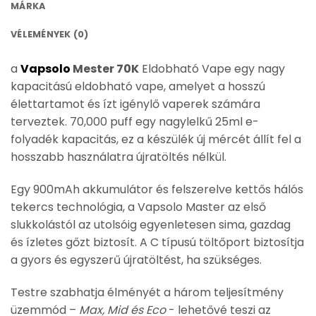
MÁRKA
VÉLEMÉNYEK (0)
a
Vapsolo
Mester 70K
Eldobható Vape
egy nagy
kapacitású eldobható vape, amelyet a hosszú
élettartamot és ízt igénylő vaperek számára
terveztek.
70,000 puff
egy nagylelkű
25ml e-
folyadék kapacitás
, ez a készülék új mércét állít fel a
hosszabb használatra újratöltés nélkül.
Egy
900mAh akkumulátor
és felszerelve
kettős hálós
tekercs technológia
, a Vapsolo Master az első
slukkolástól az utolsóig egyenletesen sima, gazdag
és ízletes gőzt biztosít. A C típusú töltőport biztosítja
a gyors és egyszerű újratöltést, ha szükséges.
Testre szabhatja élményét a
három teljesítmény
üzemmód
–
Max, Mid és Eco
- lehetővé teszi az