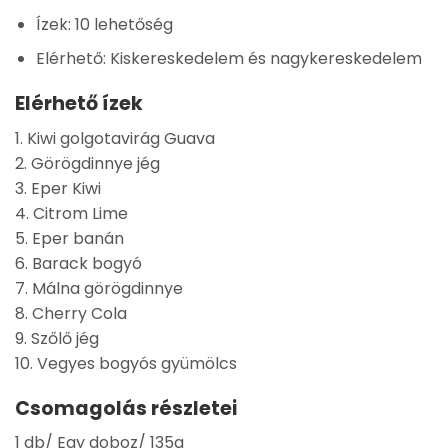
Ízek:
10 lehetőség
Elérhető:
Kiskereskedelem és nagykereskedelem
Elérhető ízek
1. Kiwi golgotavirág Guava
2. Görögdinnye jég
3. Eper Kiwi
4. Citrom Lime
5. Eper banán
6. Barack bogyó
7. Málna görögdinnye
8. Cherry Cola
9. Szőlő jég
10. Vegyes bogyós gyümölcs
Csomagolás részletei
1 db/ Egy doboz/ 135g