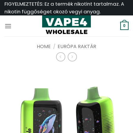
Ugrás
FIGYELMEZTETÉS: Ez a termék nikotint tartalmaz. A
a
nikotin függőséget okozó vegyi anyag.
tartalomra
0
HOME
/
EURÓPA RAKTÁR