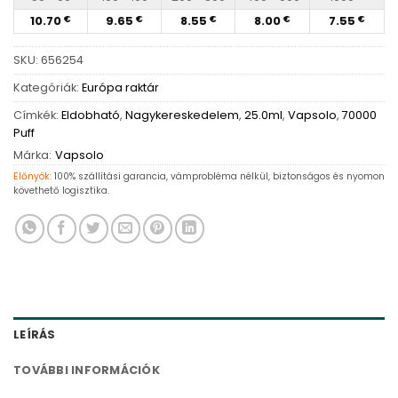
10.70
9.65
8.55
8.00
7.55
€
€
€
€
€
SKU:
656254
Kategóriák:
Európa raktár
Címkék:
Eldobható
,
Nagykereskedelem
,
25.0ml
,
Vapsolo
,
70000
Puff
Márka:
Vapsolo
Előnyök:
100% szállítási garancia, vámprobléma nélkül, biztonságos és nyomon
követhető logisztika.
LEÍRÁS
TOVÁBBI INFORMÁCIÓK