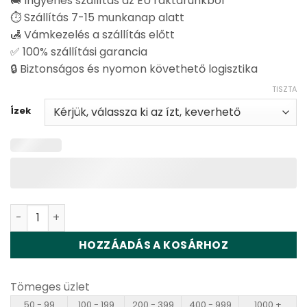
🚚 Ingyenes szállítás az EU raktárunkból
⏱️ Szállítás 7-15 munkanap alatt
🛃 Vámkezelés a szállítás előtt
✅ 100% szállítási garancia
🔒 Biztonságos és nyomon követhető logisztika
TISZTA
Ízek
Vapsolo Master 70K 70000 Puffs Disposable Vape Whol
HOZZÁADÁS A KOSÁRHOZ
Tömeges üzlet
50 - 99
100 - 199
200 - 399
400 - 999
1000 +