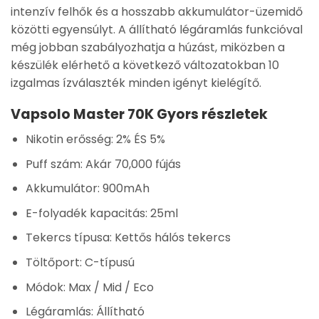
intenzív felhők és a hosszabb akkumulátor-üzemidő
közötti egyensúlyt. A
állítható légáramlás
funkcióval
még jobban szabályozhatja a húzást, miközben a
készülék elérhető a következő változatokban
10
izgalmas ízválaszték
minden igényt kielégítő.
Vapsolo Master 70K Gyors részletek
Nikotin erősség:
2% ÉS 5%
Puff szám:
Akár 70,000 fújás
Akkumulátor:
900mAh
E-folyadék kapacitás:
25ml
Tekercs típusa:
Kettős hálós tekercs
Töltőport:
C-típusú
Módok:
Max / Mid / Eco
Légáramlás:
Állítható