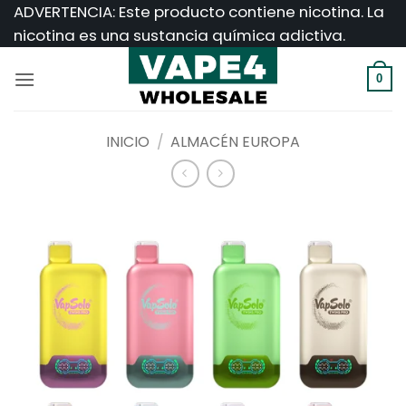
Saltar
ADVERTENCIA: Este producto contiene nicotina. La
al
nicotina es una sustancia química adictiva.
contenido
0
INICIO
/
ALMACÉN EUROPA