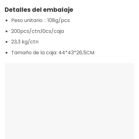
Detalles del embalaje
Peso unitario：108g/pcs
200pcs/ctn;10cs/caja
23,3 kg/ctn
Tamaño de la caja: 44*43*26,5CM