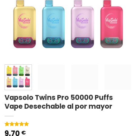
Vapsolo Twins Pro 50000 Puffs
Vape Desechable al por mayor
9.70
Valorado
11
€
con
5
de 5