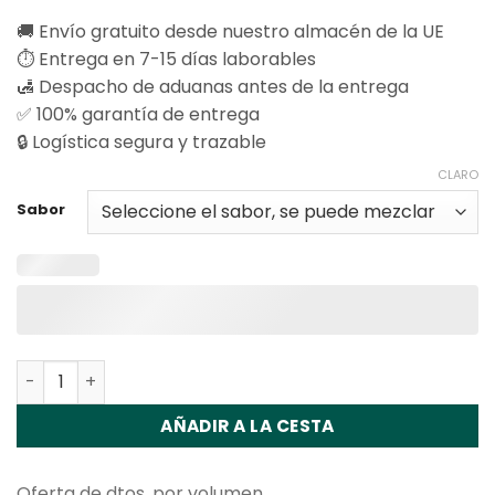
en base a
🚚 Envío gratuito desde nuestro almacén de la UE
valoraciones
de clientes
⏱️ Entrega en 7-15 días laborables
🛃 Despacho de aduanas antes de la entrega
✅ 100% garantía de entrega
🔒 Logística segura y trazable
CLARO
Sabor
Cantidad Vapsolo Twins Pro 50000 Puffs Disposable Va
AÑADIR A LA CESTA
Oferta de dtos. por volumen