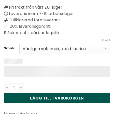
baserat på
🚚 Fri frakt från vårt EU-lager
kundbetyg
⏱️ Leverans inom 7-15 arbetsdagar
🛃 Tullklarerad före leverans
✅ 100% leveransgaranti
🔒 Säker och spårbar logistik
KLART
Smak
Vapsolo Twins Pro 50000 Puffs Disposable Vape Wholesa
LÄGG TILL I VARUKORGEN
Masserbjudande