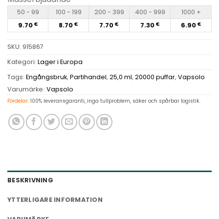
50 - 99
100 - 199
200 - 399
400 - 999
1000 +
9.70
8.70
7.70
7.30
6.90
€
€
€
€
€
SKU:
915867
Kategori:
Lager i Europa
Tags:
Engångsbruk
,
Partihandel
,
25,0 ml
,
20000 puffar
,
Vapsolo
Varumärke:
Vapsolo
Fördelar:
100% leveransgaranti, inga tullproblem, säker och spårbar logistik.
BESKRIVNING
YTTERLIGARE INFORMATION