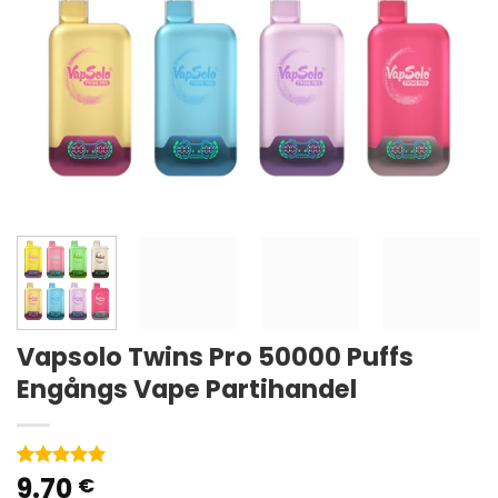
Vapsolo Twins Pro 50000 Puffs
Engångs Vape Partihandel
9.70
Betygsatt
11
€
5
av 5