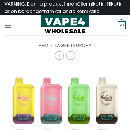
Hoppa
VARNING: Denna produkt innehåller nikotin. Nikotin
till
är en beroendeframkallande kemikalie.
innehåll
20
HEM
/
LAGER I EUROPA